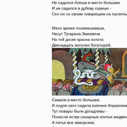
Не садился Алеша в место большее
И не садился в дубову скамью -
Сел он со своим товарищем на палатны
Мало время позамешкавши,
Несут Тугарина Змеевича
На той доске красна золота
Двенадцать могучих богатырей,
Сажали в место большее,
И подле него сидела княгиня Апраксеев
Тут повары были догадливы -
Понесли яства сахарные ипитья медвя
А питья все заморские,