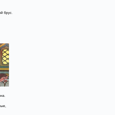
й брус.
на.
ные,