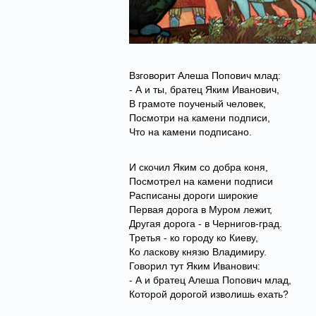
Взговорит Алеша Попович млад:
- А и ты, братец Яким Иванович,
В грамоте поученый человек,
Посмотри на камени подписи,
Что на камени подписано.
И скочил Яким со добра коня,
Посмотрел на камени подписи
Расписаны дороги широкие
Первая дорога в Муром лежит,
Другая дорога - в Чернигов-град.
Третья - ко городу ко Киеву,
Ко ласкову князю Владимиру.
Говорил тут Яким Иванович:
- А и братец Алеша Попович млад,
Которой дорогой изволишь ехать?