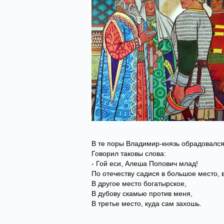
В те поры Владимир-князь обрадовался
Говорил таковы слова:
- Гой еси, Алеша Попович млад!
По отечеству садися в большое место, 
В другое место богатырское,
В дубову скамью против меня,
В третье место, куда сам захошь.