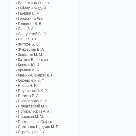
Валентина Осеева
Гайдар Аркадий
Гаршин В. М.
Гераскина Лия
Голявкин В. В.
Даль В.И.
Драгунский В. Ю.
Ершов П. П.
Житков Б. С.
Жуковский В. А.
Зощенко М. М.
Катаев Валентин
Коваль Ю. И.
Крылов И. А.
Мамин-Сибиряк Д. Н.
Одоевский В. Ф.
Носов Н. Н.
Паустовский К. Г.
Пермяк Е. А.
Пивоварова И. М.
Пляцковский М. С.
Погорельский А. A.
Пришвин М. М.
Прокофьева Софья
Салтыков-Щедрин М. Е.
Скребицкий Г. А.