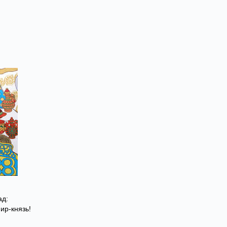
ад:
ир-князь!