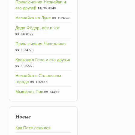
Приключения Незнайки и
его друзей
👀
3601940
Незнайка на Луне
👀
1526678
Дядя Фёдор, пёс и кот
👀
1408177
Приключения Чиполлино
👀
1374778
Крокодил Гена и его друзья
👀
1325565
Незнайка в Солнечном
городе
👀
1269099
Мышонок Пик
👀
744956
Новые
Как Петя ленился