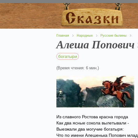
Главная
Народные
Русские былины
Алеша Попович 
богатыри
(Время чтения: 6 мин.)
Из славного Ростова красна города
Как два ясные сокола вылетывали -
Выезжали два могучие богатыря:
Что по имени Алешенька Попович млад