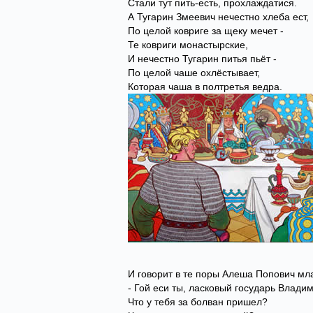
Стали тут пить-есть, прохлаждатися.
А Тугарин Змеевич нечестно хлеба ест,
По целой ковриге за щеку мечет -
Те ковриги монастырские,
И нечестно Тугарин питья пьёт -
По целой чаше охлёстывает,
Которая чаша в полтретья ведра.
И говорит в те поры Алеша Попович мл
- Гой еси ты, ласковый государь Владим
Что у тебя за болван пришел?