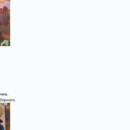
ичем,
борного.