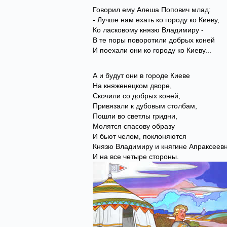
Говорил ему Алеша Попович млад:
- Лучше нам ехать ко городу ко Киеву,
Ко ласковому князю Владимиру -
В те поры поворотили добрых коней
И поехали они ко городу ко Киеву...
А и будут они в городе Киеве
На княженецком дворе,
Скочили со добрых коней,
Привязали к дубовым столбам,
Пошли во светлы гридни,
Молятся спасову образу
И бьют челом, поклоняются
Князю Владимиру и княгине Апраксеев
И на все четыре стороны.