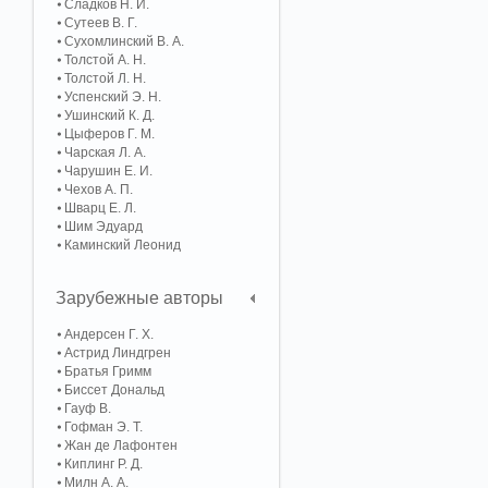
Сладков Н. И.
Сутеев В. Г.
Сухомлинский В. А.
Толстой А. Н.
Толстой Л. Н.
Успенский Э. Н.
Ушинский К. Д.
Цыферов Г. М.
Чарская Л. А.
Чарушин Е. И.
Чехов А. П.
Шварц Е. Л.
Шим Эдуард
Каминский Леонид
Зарубежные авторы
Андерсен Г. Х.
Астрид Линдгрен
Братья Гримм
Биссет Дональд
Гауф В.
Гофман Э. Т.
Жан де Лафонтен
Киплинг Р. Д.
Милн А. А.