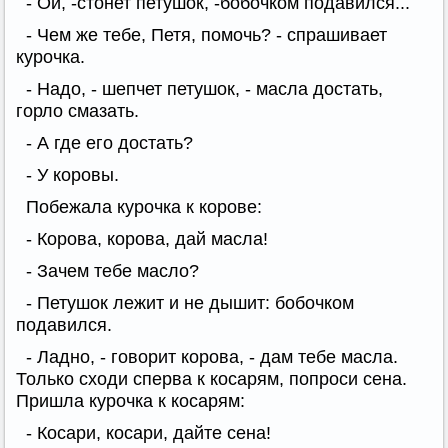
- Ой, -стонет петушок, -бобочком подавился...
- Чем же тебе, Петя, помочь? - спрашивает
курочка.
- Надо, - шепчет петушок, - масла достать,
горло смазать.
- А где его достать?
- У коровы.
Побежала курочка к корове:
- Корова, корова, дай масла!
- Зачем тебе масло?
- Петушок лежит и не дышит: бобочком
подавился.
- Ладно, - говорит корова, - дам тебе масла.
Только сходи сперва к косарям, попроси сена.
Пришла курочка к косарям:
- Косари, косари, дайте сена!