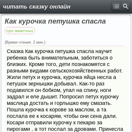
читать сказку онлайн
Как курочка петушка спасла
про животных
(Время чтения: 2 мин.)
Сказка Как курочка петушка спасла научит
ребенка быть внимательным, заботиться о
близких. Кроме того, дети познакомятся с
разными видами сельскохозяйственных работ.
Жили петух и курочка, курочка яйца несла а
петушок зернышки добывал. Как-то раз
подавился он бобком, упал на спину, ноги
задрал и еле дышит. Попросил петух курочку
маслица достать и горлышко ему смазать.
Пошла курочка к корове за маслом, а та
послала ее к косарям, чтобы они сена дали.
Косари отправили курочку к пекарю за
пирогами , а тот послал за дровами. Принесла