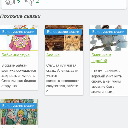
👍
👎
5
2
Похожие сказки
Белорусские сказки
Белорусские сказки
Белорусские сказки
Бабка-шептуха
Алёнка
Былинка и
воробей
В сказке Бабка-
Слушая или читая
шептуха осуждаются
сказку Аленка, дети
Сказка Былинка и
жадность и глупость.
учатся
воробей учит жить
Смекалистая бедная
самоотверженности,
своим, а не чужим
старушка…
сочувствию, заботе
умом, не быть
о…
эгоистичным,…
Белорусские сказки