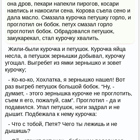
она дров, пекари напекли пирогов, косари
наелись и накосили сена. Корова съела сено и
дала масло. Смазала курочка петушку горло, и
проглотил он бобок. петух смазал горло
проглотил бобок. Обрадовался петушок,
закукарекал, стал курочку хвалить.
Жили-были курочка и петушок. Курочка яйца
несла, а петушок зернышки добывал, курочку
угощал. Выгребет из ямки зернышко и зовет
курочку;
- Ко-ко-ко, Хохлатка, я зернышко нашел! Вот
раз выгреб петушок большой бобок. “Ну, -
думает, - этого зернышка курочке не проглотить,
съем я его, пожалуй, сам”. Проглотил - да и
подавился. Упал петушок, ноги задрал и не
дышит. Подбежала к нему курочка:
- Что с тобой, Петя? Чего ты лежишь и не
дышишь?