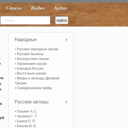
Стихи
Видео
Аудио
Народные
Русские народные сказки
Русские былины
.
Белорусские сказки
е
Украинские сказки
Народов России
Восточные сказки
на
Мифы и легенды Древней
,
Греции
Скандинавские мифы
е
Русские авторы
е.
Пушкин А. С.
Аксаков С. Т.
 ей
Бажов П. П.
Бианки В. В.