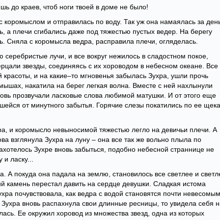
шь до краев, чтоб ноги твоей в доме не было!
с коромыслом и отправилась по воду. Так уж она намаялась за день
ь, а плечи сгибались даже под тяжестью пустых ведер. На берегу
ь. Сняла с коромысла ведра, расправила плечи, огляделась.
 серебристые лучи, и все вокруг нежилось в сладостном покое,
рцали звезды, соединяясь с их хороводом в небесном океане. Все
 красоты, и на какие–то мгновенья забылась Зухра, ушли прочь
мышах, накатила на берег легкая волна. Вместе с ней нахлынули
новь прозвучали ласковые слова любимой матушки. И от этого еще
шейся от минутного забытья. Горячие слезы покатились по ее щек
ра, и коромысло невыносимой тяжестью легло на девичьи плечи. А
ва взглянула Зухра на луну – она все так же вольно плыла по
захотелось Зухре вновь забыться, подобно небесной страннице не
 и ласку...
ка. А покуда она падала на землю, становилось все светлее и светл
ий камень перестал давить на сердце девушки. Сладкая истома
Зухра почувствовала, как ведра с водой становятся почти невесомым
а Зухра вновь распахнула свои длинные ресницы, то увидела себя н
лась. Ее окружил хоровод из множества звезд, одна из которых