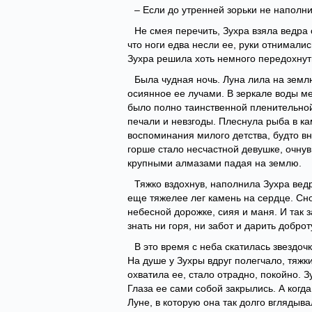
– Если до утренней зорьки не наполни
Не смея перечить, Зухра взяла ведра 
что ноги едва несли ее, руки отнималис
Зухра решила хоть немного передохнут
Была чудная ночь. Луна лила на землю
осиянное ее лучами. В зеркале воды ме
было полно таинственной пленительной
печали и невзгоды. Плеснула рыба в ка
воспоминания милого детства, будто в
горше стало несчастной девушке, очнув
крупными алмазами падая на землю.
Тяжко вздохнув, наполнила Зухра вед
еще тяжелее лег камень на сердце. Сно
небесной дорожке, сияя и маня. И так 
знать ни горя, ни забот и дарить доброту
В это время с неба скатилась звездоч
На душе у Зухры вдруг полегчало, тяжк
охватила ее, стало отрадно, покойно. 
Глаза ее сами собой закрылись. А когд
Луне, в которую она так долго вглядыва