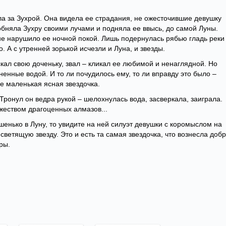
ла за Зухрой. Она видела ее страдания, не ожесточившие девушку
обняла Зухру своими лучами и подняла ее ввысь, до самой Луны.
 не нарушило ее ночной покой. Лишь подернулась рябью гладь реки
о. А с утренней зорькой исчезли и Луна, и звезды.
кал свою доченьку, звал – кликал ее любимой и ненаглядной. Но
ненные водой. И то ли почудилось ему, то ли вправду это было –
де маленькая ясная звездочка.
 Тронул он ведра рукой – шелохнулась вода, засверкала, заиграла.
жеством драгоценных алмазов...
шенько в Луну, то увидите на ней силуэт девушки с коромыслом на
светящую звезду. Это и есть та самая звездочка, что вознесла доб
ры.