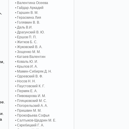
Валентина Осеева
Гайдар Аркадий
,
Гаршин В. М.
Гераскина Лия
Голявкин В. В.
Даль В.И.
Драгунский В. Ю.
Ершов П. П.
Житков Б. С.
Жуковский В. А.
Зощенко М. М.
Катаев Валентин
ам,
Коваль Ю. И.
Крылов И. А.
Мамин-Сибиряк Д. Н.
Одоевский В. Ф.
Носов Н. Н.
Паустовский К. Г.
Пермяк Е. А.
Пивоварова И. М.
Пляцковский М. С.
ее.
Погорельский А. A.
Пришвин М. М.
и.
Прокофьева Софья
а
Салтыков-Щедрин М. Е.
Скребицкий Г. А.