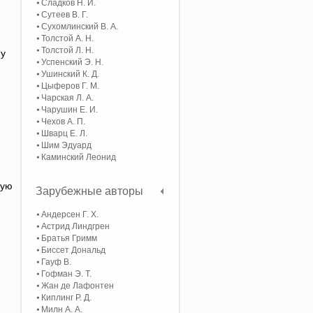
Сладков Н. И.
Сутеев В. Г.
Сухомлинский В. А.
Толстой А. Н.
Толстой Л. Н.
 у
Успенский Э. Н.
Ушинский К. Д.
Цыферов Г. М.
Чарская Л. А.
Чарушин Е. И.
Чехов А. П.
Шварц Е. Л.
Шим Эдуард
Каминский Леонид
рую
Зарубежные авторы
Андерсен Г. Х.
Астрид Линдгрен
Братья Гримм
Биссет Дональд
Гауф В.
Гофман Э. Т.
Жан де Лафонтен
Киплинг Р. Д.
Милн А. А.