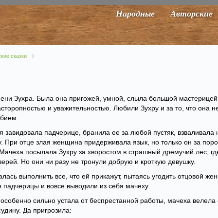
Народные
Авторские
кие сказки
мени Зухра. Была она пригожей, умной, слыла большой мастерицей
сторопностью и уважительностью. Любили Зухру и за то, что она н
юбием.
я завидовала падчерице, бранила ее за любой пустяк, взваливала 
 При отце злая женщина придерживала язык, но только он за порог
 Мачеха посылала Зухру за хворостом в страшный дремучий лес, гд
ерей. Но они ни разу не тронули добрую и кроткую девушку.
алась выполнить все, что ей прикажут, пытаясь угодить отцовой жен
е падчерицы и вовсе выводили из себя мачеху.
а особенно сильно устала от беспрестанной работы, мачеха велела
судину. Да пригрозила: