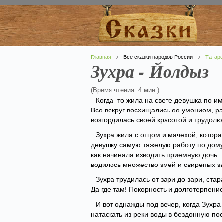
Главная
Все сказки народов России
Татарс
Зухра - Йолдыз
(Время чтения: 4 мин.)
Когда–то жила на свете девушка по и
Все вокруг восхищались ее умением, ра
возгордилась своей красотой и трудол
Зухра жила с отцом и мачехой, котора
девушку самую тяжелую работу по дому.
как начинала изводить приемную дочь.
водилось множество змей и свирепых зв
Зухра трудилась от зари до зари, стар
Да где там! Покорность и долготерпени
И вот однажды под вечер, когда Зухр
натаскать из реки воды в бездонную по