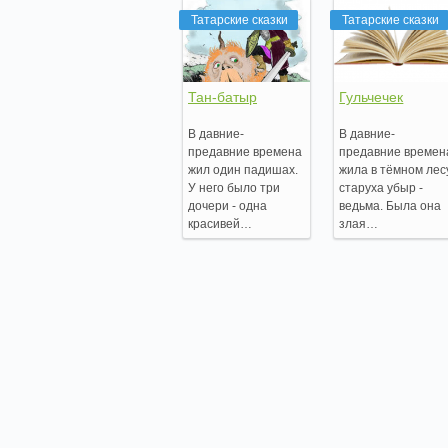
Татарские сказки
Татарские сказки
Тан-батыр
Гульчечек
В давние-
В давние-
предавние времена
предавние времен
жил один падишах.
жила в тёмном лес
У него было три
старуха убыр -
дочери - одна
ведьма. Была она
красивей…
злая…