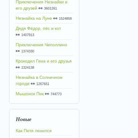
Приключения Незнайки и
его друзей
👀
3601261
Незнайка на Луне
👀
1524858
Дядя Фёдор, пёс и кот
👀
1407913
Приключения Чиполлино
👀
1374330
Крокодил Гена и его друзья
👀
1324138
Незнайка в Солнечном
городе
👀
1267651
Мышонок Пик
👀
744773
Новые
Как Петя ленился