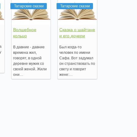
Татарские сказки
Татарские сказки
Волшебное
Cказка о шайтане
кольцо
и его дочери
а
В давние - давние
Был когда-то
у
времена жил,
человек по имени
говорят, в одной
Сафа. Вот задумал
деревне мужик со
он странствовать по
своей женой. Жили
свету и говорит
они…
жене:…