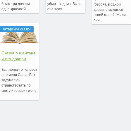
было три дочери -
убыр - ведьма. Была
говорят, в одной
одна красивей…
она злая…
деревне мужик со
своей женой. Жили
они…
Татарские сказки
Cказка о шайтане
и его дочери
Был когда-то человек
по имени Сафа. Вот
задумал он
странствовать по
свету и говорит жене:
…