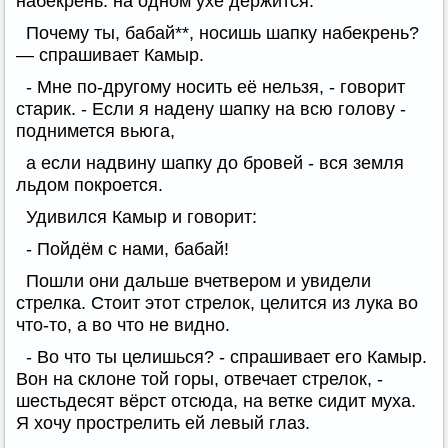
набекрень: на одном ухе держится.
Почему ты, бабай**, носишь шапку набекрень?
— спрашивает Камыр.
- Мне по-другому носить её нельзя, - говорит
старик. - Если я надену шапку на всю голову -
поднимется вьюга,
а если надвину шапку до бровей - вся земля
льдом покроется.
Удивился Камыр и говорит:
- Пойдём с нами, бабай!
Пошли они дальше вчетвером и увидели
стрелка. Стоит этот стрелок, целится из лука во
что-то, а во что не видно.
- Во что ты целишься? - спрашивает его Камыр.
Вон на склоне той горы, отвечает стрелок, -
шестьдесят вёрст отсюда, на ветке сидит муха.
Я хочу прострелить ей левый глаз.