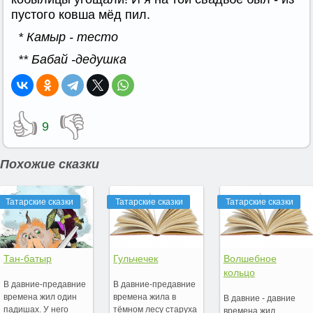
пустого ковша мёд пил.
* Камыр - тесто
** Бабай -дедушка
👍
👎
9
Похожие сказки
Татарские сказки
Татарские сказки
Татарские сказки
Тан-батыр
Гульчечек
Волшебное
кольцо
В давние-предавние
В давние-предавние
времена жил один
времена жила в
В давние - давние
падишах. У него
тёмном лесу старуха
времена жил,