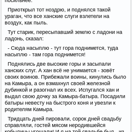
посильнее.
Приоткрыл тот ноздрю, и поднялся такой
ураган, что все ханские слуги взлетели на
воздух, как пыль.
Тут старик, пересыпавший землю с ладони на
ладонь, сказал:
- Сюда насыплю - тут гора поднимется, туда
насыплю - там гора поднимется!
Поднялись две высокие горы и засыпали
ханских слуг. А хан всё не унимается - зовёт
своих воинов. Прибежали воины, кинулись было
на Камыра, а он взмахнул своей железной
дубинкой и разогнал их всех. Испугался хан и
выдал свою дочку за Камыра-батыра. Посадили
батыры невесту на быстрого коня и увезли к
родителям Камыра.
Тридцать дней пировали, сорок дней свадьбу
справляли, гостей мясом неродившейся
кобылицы угощали! И я на той свадьбе был - из