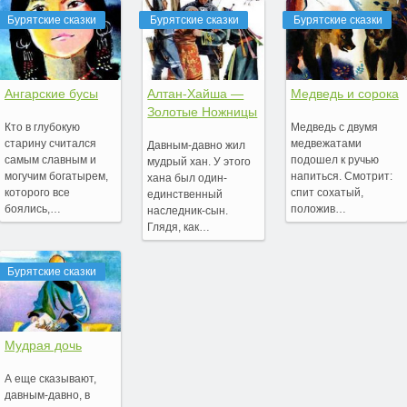
Бурятские сказки
Бурятские сказки
Бурятские сказки
Ангарские бусы
Алтан-Хайша —
Медведь и сорока
Золотые Ножницы
Кто в глубокую
Медведь с двумя
старину считался
медвежатами
Давным-давно жил
самым славным и
подошел к ручью
мудрый хан. У этого
могучим богатырем,
напиться. Смотрит:
хана был один-
которого все
спит сохатый,
единственный
боялись,…
положив…
наследник-сын.
Глядя, как…
Бурятские сказки
Мудрая дочь
А еще сказывают,
давным-давно, в