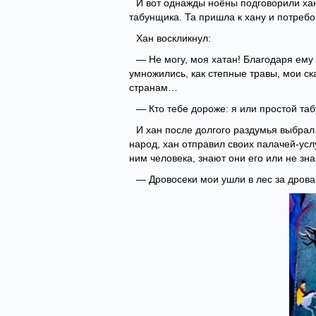
И вот однажды ноёны подговорили хан
табунщика. Та пришла к хану и потреб
Хан воскликнул:
— Не могу, моя хатан! Благодаря ему
умножились, как степные травы, мои ск
странам…
— Кто тебе дороже: я или простой та
И хан после долгого раздумья выбрал
народ, хан отправил своих палачей-усл
ним человека, знают они его или не зна
— Дровосеки мои ушли в лес за дровам