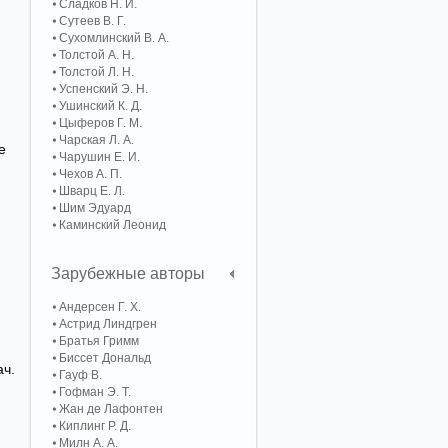
Сладков Н. И.
Сутеев В. Г.
Сухомлинский В. А.
Толстой А. Н.
Толстой Л. Н.
Успенский Э. Н.
Ушинский К. Д.
Цыферов Г. М.
Чарская Л. А.
е
Чарушин Е. И.
Чехов А. П.
Шварц Е. Л.
Шим Эдуард
Каминский Леонид
Зарубежные авторы
Андерсен Г. Х.
Астрид Линдгрен
Братья Гримм
Биссет Дональд
ач.
Гауф В.
Гофман Э. Т.
Жан де Лафонтен
Киплинг Р. Д.
Милн А. А.