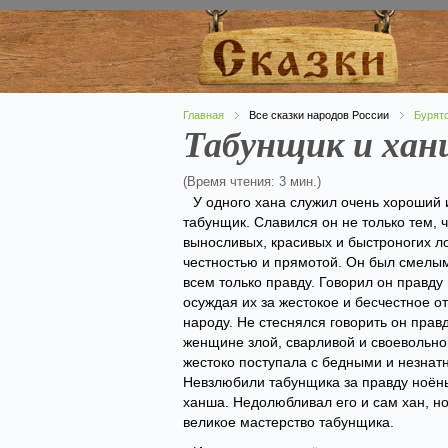
Главная
Все сказки народов России
Бурятс
Табунщик и ха
(Время чтения: 3 мин.)
У одного хана служил очень хороший
табунщик. Славился он не только тем, 
выносливых, красивых и быстроногих л
честностью и прямотой. Он был смелым
всем только правду. Говорил он правду
осуждая их за жестокое и бесчестное о
народу. Не стеснялся говорить он прав
женщине злой, сварливой и своевольно
жестоко поступала с бедными и незна
Невзлюбили табунщика за правду ноён
ханша. Недолюбливал его и сам хан, н
великое мастерство табунщика.