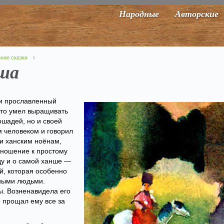
Народные
Авторские
кие сказки
нша
 и прославленный
что умел выращивать
ошадей, но и своей
 человеком и говорил
 и ханским ноёнам,
тношение к простому
ду и о самой ханше —
й, которая особенно
тными людьми.
ы. Возненавидела его
о прощал ему все за