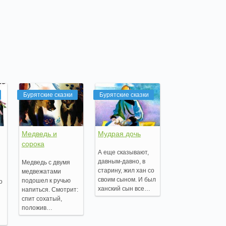
Бурятские сказки
Бурятские сказки
Медведь и
Мудрая дочь
сорока
А еще сказывают,
давным-давно, в
Медведь с двумя
старину, жил хан со
медвежатами
своим сыном. И был
подошел к ручью
о
ханский сын все…
напиться. Смотрит:
спит сохатый,
положив…