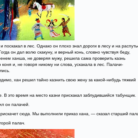
и поскакал в лес. Однако он плохо знал дороги в лесу и на распуть
Тогда он дал волю скакуну, и верный конь, словно чувствуя беду,
менем ханша, не доверяя мужу, решила сама проверить казнь
коня и, не говоря никому ни слова, ускакала в лес. Палачи-
лись.
димо, хан решил тайно казнить свою жену за какой-нибудь тяжкий
е. В это время на место казни прискакал заблудившийся табунщик.
ил он палачей.
 прискачет сюда. Мы выполнили приказ хана, — сказал старший пал
торой палач.