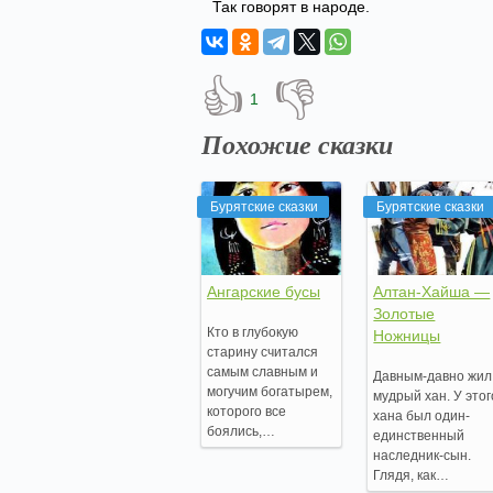
Так говорят в народе.
👍
👎
1
Похожие сказки
Бурятские сказки
Бурятские сказки
Ангарские бусы
Алтан-Хайша —
Золотые
Кто в глубокую
Ножницы
старину считался
самым славным и
Давным-давно жил
могучим богатырем,
мудрый хан. У этог
которого все
хана был один-
боялись,…
единственный
наследник-сын.
Глядя, как…