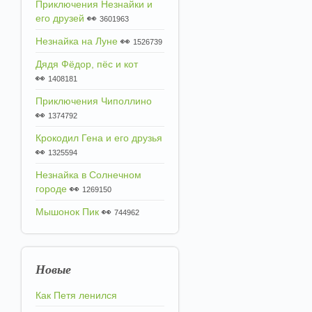
Приключения Незнайки и
его друзей
👀
3601963
Незнайка на Луне
👀
1526739
Дядя Фёдор, пёс и кот
👀
1408181
Приключения Чиполлино
👀
1374792
Крокодил Гена и его друзья
👀
1325594
Незнайка в Солнечном
городе
👀
1269150
Мышонок Пик
👀
744962
Новые
Как Петя ленился