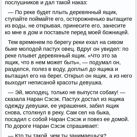
послушников и дал такой наказ:
— По реке будет плыть деревянный ящик,
ступайте поймайте его, осторожненько вытащите
из воды, не открывая, принесите его, занесите
ко мне в дом и поставьте перед моей божницей.
Тем временем по берегу реки ехал на сивом
быке молодой пастух овец. Вдруг он увидел: по
реке плывет деревянный ящик. «Что это за
ящик, что в нем может быть», — подумал он,
разделся, полез в воду, доплыл до ящика и
вытащил его на берег. Открыл он ящик, а из него
выходит неписаной красоты девушка.
— Эй, молодец, только не выпусти собаку! —
сказала Наран Сэсэк. Пастух достал из ящика
одежду девушки, ее украшения, забил ящик
снова, столкнул в реку. Сам сел на быка,
посадил с собой Наран Сэсэк и повез ее домой.
По дороге Наран Сэсэк спрашивает:
— Кто ты такой, чем ты занимаешься?