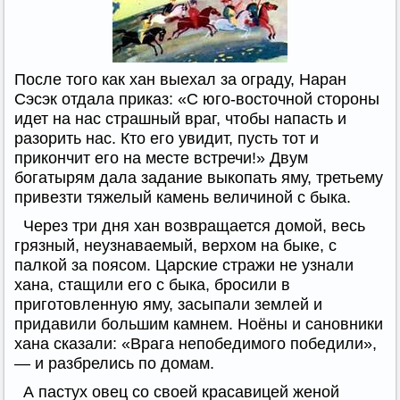
После того как хан выехал за ограду, Наран
Сэсэк отдала приказ: «С юго-восточной стороны
идет на нас страшный враг, чтобы напасть и
разорить нас. Кто его увидит, пусть тот и
прикончит его на месте встречи!» Двум
богатырям дала задание выкопать яму, третьему
привезти тяжелый камень величиной с быка.
Через три дня хан возвращается домой, весь
грязный, неузнаваемый, верхом на быке, с
палкой за поясом. Царские стражи не узнали
хана, стащили его с быка, бросили в
приготовленную яму, засыпали землей и
придавили большим камнем. Ноёны и сановники
хана сказали: «Врага непобедимого победили»,
— и разбрелись по домам.
А пастух овец со своей красавицей женой