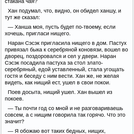
стакана чая?
Хан подумал, что, видно, он обидел ханшу, и
тут же сказал:
— Ханша моя, пусть будет по-твоему, если
хочешь, пригласи нищего.
Наран Сэсэк пригласила нищего в дом. Пастух
привязал быка к серебряной коновязи, вошел во
дворец, поздоровался и сел у двери. Наран
Сэсэк посадила пастуха за стол злато-
серебряный, едой уставленный, стала угощать
гостя и беседу с ним вести. Хан же, не желая
видеть, как нищий ест, ушел в свои покои.
Поев досыта, нищий ушел. Хан вышел из
покоев.
— Ты почти год со мной и не разговариваешь
совсем, а с нищим говорила так горячо. Что это
значит?
— Я обожаю вот таких бедных, нищих,