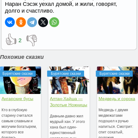
Наран Сэсэк уехал домой, и жили, говорят,
долго и счастливо.
👍
👎
2
Похожие сказки
Бурятские сказки
Бурятские сказки
Бурятские сказки
Ангарские бусы
Алтан-Хайша —
Медведь и сорока
Золотые Ножницы
Кто в глубокую
Медведь с двумя
старину считался
медвежатами
Давным-давно жил
самым славным и
подошел к ручью
мудрый хан. У этого
могучим богатырем,
напиться. Смотрит:
хана был один-
которого все
спит сохатый,
единственный
боялись,…
положив…