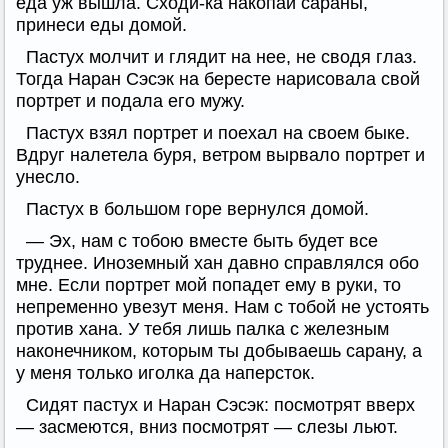
еда уж вышла. Сходи-ка накопай сараны,
принеси еды домой.
Пастух молчит и глядит на нее, не сводя глаз.
Тогда Наран Сэсэк на бересте нарисовала свой
портрет и подала его мужу.
Пастух взял портрет и поехал на своем быке.
Вдруг налетела буря, ветром вырвало портрет и
унесло.
Пастух в большом горе вернулся домой.
— Эх, нам с тобою вместе быть будет все
труднее. Иноземный хан давно справлялся обо
мне. Если портрет мой попадет ему в руки, то
непременно увезут меня. Нам с тобой не устоять
против хана. У тебя лишь палка с железным
наконечником, которым ты добываешь сарану, а
у меня только иголка да наперсток.
Сидят пастух и Наран Сэсэк: посмотрят вверх
— засмеются, вниз посмотрят — слезы льют.