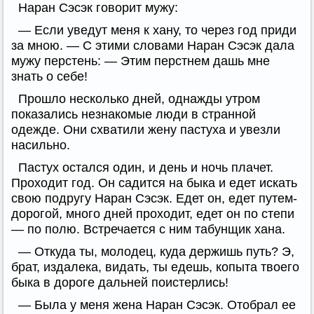
Наран Сэсэк говорит мужу:
— Если уведут меня к хану, то через год приди
за мною. — С этими словами Наран Сэсэк дала
мужу перстень: — Этим перстнем дашь мне
знать о себе!
Прошло несколько дней, однажды утром
показались незнакомые люди в странной
одежде. Они схватили жену пастуха и увезли
насильно.
Пастух остался один, и день и ночь плачет.
Проходит год. Он садится на быка и едет искать
свою подругу Наран Сэсэк. Едет он, едет путем-
дорогой, много дней проходит, едет он по степи
— по полю. Встречается с ним табунщик хана.
— Откуда ты, молодец, куда держишь путь? Э,
брат, издалека, видать, ты едешь, копыта твоего
быка в дороге дальней поистерлись!
— Была у меня жена Наран Сэсэк. Отобрал ее