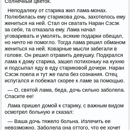
Солнечный цветок.
Неподалеку от старика жил лама-монах.
Полюбилась ему старикова дочь, захотелось ему
жениться на ней. Стал он сватать Наран Сэсэк
за себя, та отказала ему. Лама начал
уговаривать и умолять, всякие подарки обещал,
но ничто не помогло. Тогда лама решил обманом
жениться на ней. Коварные мысли забегали в
голове. Он решил отравить девушку. Подкрался
лама к дому старика, зашел потихоньку на кухню
и подсыпал яду в еду стариковой дочери. Наран
Сэсэк поела и тут же пала без сознания. Отец
испугался и побежал скорее к ламе за помощью.
— О, святой лама, беда, дочь сильно заболела.
Спасите ее!
Лама пришел домой к старику, с важным видом
осмотрел больную и сказал:
— Ваша дочь тяжело больна. Излечить ее
невозможно. Заболела она оттого, что ее хочет