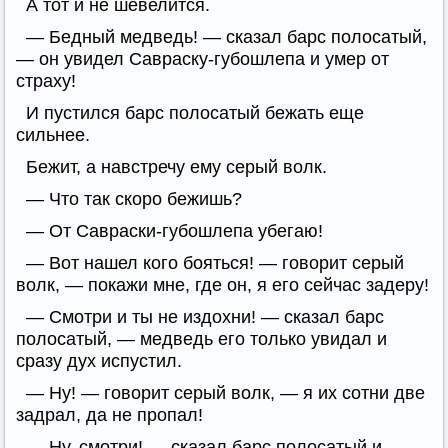
А тот и не шевелится.
— Бедный медведь! — сказал барс полосатый,
— он увидел Савраску-губошлепа и умер от
страху!
И пустился барс полосатый бежать еще
сильнее.
Бежит, а навстречу ему серый волк.
— Что так скоро бежишь?
— От Савраски-губошлепа убегаю!
— Вот нашел кого бояться! — говорит серый
волк, — покажи мне, где он, я его сейчас задеру!
— Смотри и ты не издохни! — сказал барс
полосатый, — медведь его только увидал и
сразу дух испустил.
— Ну! — говорит серый волк, — я их сотни две
задрал, да не пропал!
— Ну, смотри! — сказал барс полосатый и