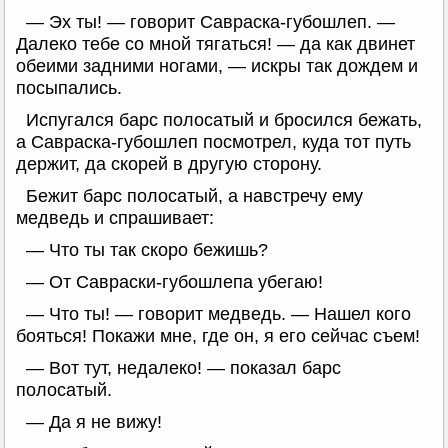
— Эх ты! — говорит Савраска-губошлеп. —
Далеко тебе со мной тягаться! — да как двинет
обеими задними ногами, — искры так дождем и
посыпались.
Испугался барс полосатый и бросился бежать,
а Савраска-губошлеп посмотрел, куда тот путь
держит, да скорей в другую сторону.
Бежит барс полосатый, а навстречу ему
медведь и спрашивает:
— Что ты так скоро бежишь?
— От Савраски-губошлепа убегаю!
— Что ты! — говорит медведь. — Нашел кого
бояться! Покажи мне, где он, я его сейчас съем!
— Вот тут, недалеко! — показал барс
полосатый.
— Да я не вижу!