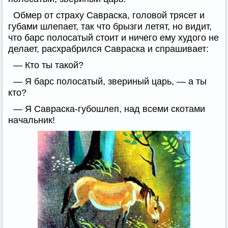
Обмер от страху Савраска, головой трясет и
губами шлепает, так что брызги летят, но видит,
что барс полосатый стоит и ничего ему худого не
делает, расхрабрился Савраска и спрашивает:
— Кто ты такой?
— Я барс полосатый, звериный царь, — а ты
кто?
— Я Савраска-губошлеп, над всеми скотами
начальник!