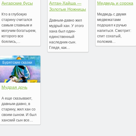
Ангарские бусы
Алтан-Хайша —
Медведь и сорока
Золотые Ножницы
Кто в глубокую
Медведь с двумя
старину считался
медвежатами
Давным-давно жил
самым славным и
подошел к ручью
мудрый хан. У этого
могучим богатырем,
напиться. Смотрит:
хана был один-
которого все
спит сохатый,
единственный
боялись,…
положив…
наследник-сын.
Глядя, как…
Бурятские сказки
Мудрая дочь
А еще сказывают,
давным-давно, в
старину, жил хан со
своим сыном. И был
ханский сын все…