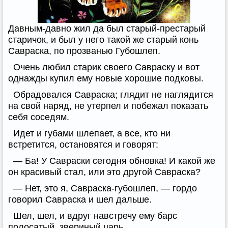
Давным-давно жил да был старый-престарый
старичок, и был у него такой же старый конь
Савраска, по прозванью Губошлеп.
Очень любил старик своего Савраску и вот
однажды купил ему новые хорошие подковы.
Обрадовался Савраска; глядит не наглядится
на свой наряд, не утерпел и побежал показать
себя соседям.
Идет и губами шлепает, а все, кто ни
встретится, остановятся и говорят:
— Ба! У Савраски сегодня обновка! И какой же
он красивый стал, или это другой Савраска?
— Нет, это я, Савраска-губошлеп, — гордо
говорил Савраска и шел дальше.
Шел, шел, и вдруг навстречу ему барс
полосатый, звериный царь.