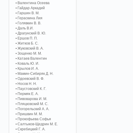
Валентина Осеева
Гайдар Аркадий
Гаршин В. М.
Гераскина Лия
Голявкин В. В.
Даль В.И.
Драгунский В. Ю.
Ершов П. П.
Житков Б. С.
Жуковский В. А.
Зощенко М. М.
Катаев Валентин
Коваль Ю. И.
Крылов И. А.
Мамин-Сибиряк Д. Н.
Одоевский В. Ф.
Носов Н. Н.
Паустовский К. Г.
Пермяк Е. А.
Пивоварова И. М.
Пляцковский М. С.
Погорельский А. A.
Пришвин М. М.
Прокофьева Софья
Салтыков-Щедрин М. Е.
Скребицкий Г. А.