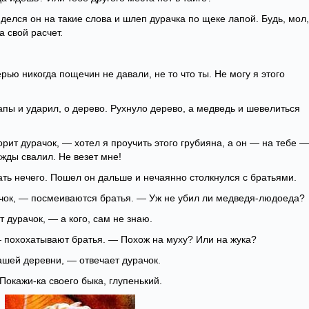
делся он на такие слова и шлеп дурачка по щеке лапой. Будь, мол,
а свой расчет.
рью никогда пощечин не давали, не то что ты. Не могу я этого
апы и ударил, о дерево. Рухнуло дерево, а медведь и шевелиться
рит дурачок, — хотел я проучить этого грубияна, а он — на тебе —
ужды свалил. Не везет мне!
ать нечего. Пошел он дальше и нечаянно столкнулся с братьями.
ачок, — посмеиваются братья. — Уж не убил ли медведя-людоеда?
 дурачок, — а кого, сам не знаю.
— похохатывают братья. — Похож на муху? Или на жука?
ашей деревни, — отвечает дурачок.
 Покажи-ка своего быка, глупенький.