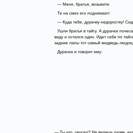
— Меня, братья, возьмите.
Те на смех его поднимают:
— Куда тебе, дурачку-недоростку! Сид
Ушли братья в тайгу. А дурачок почеса
виду и остался один. Идет себе по тайг
задние лапы тот самый медведь-людоед
Дурачок и говорит ему:
— Ты что, окосел? Не видишь разве, ку