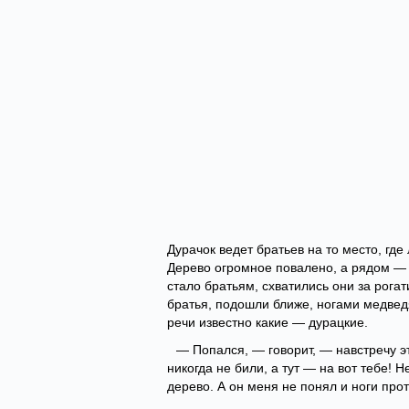
Дурачок ведет братьев на то место, где
Дерево огромное повалено, а рядом — 
стало братьям, схватились они за рога
братья, подошли ближе, ногами медведя
речи известно какие — дурацкие.
— Попался, — говорит, — навстречу э
никогда не били, а тут — на вот тебе! Н
дерево. А он меня не понял и ноги прот