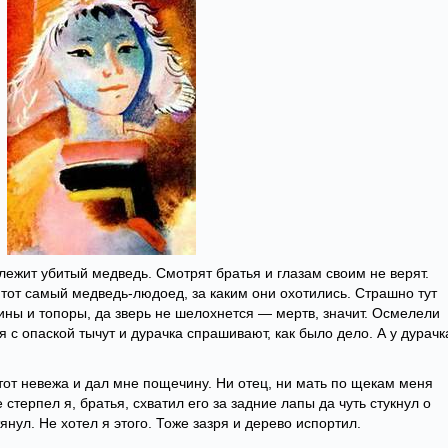
 лежит убитый медведь. Смотрят братья и глазам своим не верят.
тот самый медведь-людоед, за каким они охотились. Страшно тут
тины и топоры, да зверь не шелохнется — мертв, значит. Осмелели
 с опаской тычут и дурачка спрашивают, как было дело. А у дурачк
тот невежа и дал мне пощечину. Ни отец, ни мать по щекам меня
е стерпел я, братья, схватил его за задние лапы да чуть стукнул о
янул. Не хотел я этого. Тоже зазря и дерево испортил.