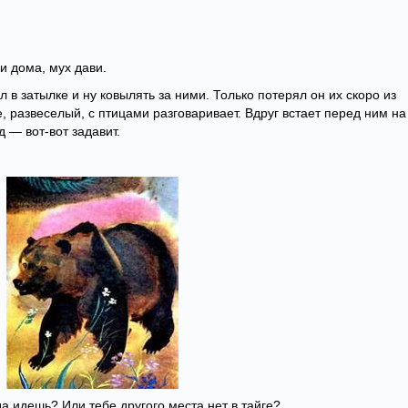
и дома, мух дави.
л в затылке и ну ковылять за ними. Только потерял он их скоро из
е, развеселый, с птицами разговаривает. Вдруг встает перед ним на
 — вот-вот задавит.
да идешь? Или тебе другого места нет в тайге?