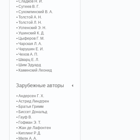
Сладков Н. И.
Сутеев В. Г.
Сухомлинский В. А.
Толстой А. Н.
Толстой Л. Н.
Успенский Э. Н.
Ушинский К. Д.
Цыферов Г. М.
Чарская Л. А.
Чарушин Е. И.
Чехов А. П.
Шварц Е. Л.
Шим Эдуард
Каминский Леонид
Зарубежные авторы
Андерсен Г. Х.
Астрид Линдгрен
Братья Гримм
Биссет Дональд
Гауф В.
Гофман Э. Т.
Жан де Лафонтен
Киплинг Р. Д.
Милн А. А.