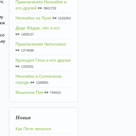
то,
Приключения Незнайки и
его друзей
👀
3601729
у.
Незнайка на Луне
👀
1526354
чок
Дядя Фёдор, пёс и кот
👀
ясо
1408137
ьку
Приключения Чиполлино
👀
1374698
Крокодил Гена и его друзья
👀
1325281
Незнайка в Солнечном
городе
👀
1268891
Мышонок Пик
👀
744910
Новые
Как Петя ленился