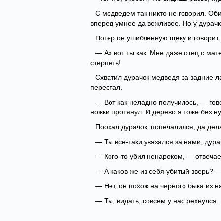
С медведем так никто не говорил. Оби
вперед умнее да вежливее. Но у дурачк
Потер он ушибленную щеку и говорит:
— Ах вот ты как! Мне даже отец с мате
стерпеть!
Схватил дурачок медведя за задние л
перестал.
— Вот как неладно получилось, — гово
ножки протянул. И дерево я тоже без н
Поохал дурачок, попечалился, да дел
— Ты все-таки увязался за нами, дур
— Кого-то убил ненароком, — отвечает
— А каков же из себя убитый зверь? 
— Нет, он похож на черного быка из н
— Ты, видать, совсем у нас рехнулся.