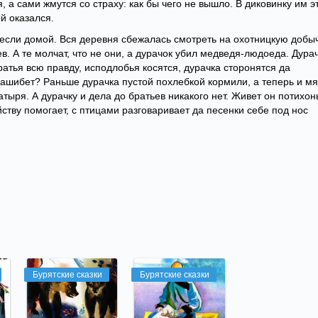
, а сами жмутся со страху: как бы чего не вышло. В диковинку им э
й оказался.
если домой. Вся деревня сбежалась смотреть на охотницкую добыч
в. А те молчат, что не они, а дурачок убил медведя-людоеда. Дура
ратья всю правду, исподлобья косятся, дурачка сторонятся да
 зашибет? Раньше дурачка пустой похлебкой кормили, а теперь и м
тыря. А дурачку и дела до братьев никакого нет. Живет он потихон
йству помогает, с птицами разговаривает да песенки себе под нос
Бурятские сказки
Бурятские сказки