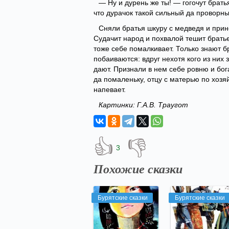
— Ну и дурень же ты! — гогочут братья
что дурачок такой сильный да проворны
Сняли братья шкуру с медведя и прин
Судачит народ и похвалой тешит братье
тоже себе помалкивает. Только знают б
побаиваются: вдруг нехотя кого из них
дают. Признали в нем себе ровню и бога
да помаленьку, отцу с матерью по хозя
напевает.
Картинки: Г.А.В. Траугот
👍
👎
3
Похожие сказки
Бурятские сказки
Бурятские сказки