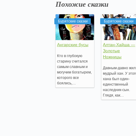
Похожие сказки
Бурятские сказки
Бурятские сказки
Ангарские бусы
Алтан-Хайша —
Золотые
Кто в глубокую
Ножницы
старину считался
самым славным и
Давным-давно жил
могучим богатырем,
мудрый хан. У этог
которого все
хана был один-
боялись,…
единственный
наследник-сын.
Глядя, как…