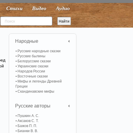
Стихи
Видео
Аудио
Народные
Русские народные сказки
Русские былины
ред
Белорусские сказки
ой
Украинские сказки
Народов России
Восточные сказки
Мифы и легенды Древней
Греции
Скандинавские мифы
Русские авторы
Пушкин А. С.
Аксаков С. Т.
Бажов П. П.
Бианки В. В.