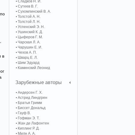
Сладков Н. И.
Сутеев В. Г.
Сухомлинский В. А.
 по
Толстой А. Н.
Толстой Л. Н.
Успенский Э. Н.
Ушинский К. Д.
Цыферов Г. М.
,
Чарская Л. А.
Чарушин Е. И.
Чехов А. П.
 в
Шварц Е. Л.
Шим Эдуард
Каминский Леонид
мог
а
Зарубежные авторы
Андерсен Г. Х.
Астрид Линдгрен
Братья Гримм
Биссет Дональд
Гауф В.
Гофман Э. Т.
Жан де Лафонтен
Киплинг Р. Д.
Милн А. А.