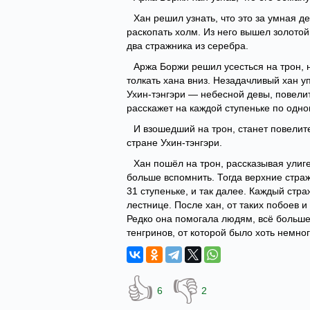
Хан решил узнать, что это за умная де
раскопать холм. Из него вышел золотой
два стражника из серебра.
Аржа Боржи решил усесться на трон, н
толкать хана вниз. Незадачливый хан уп
Ухин-тэнгэри — небесной девы, повелит
расскажет на каждой ступеньке по одно
И взошедший на трон, станет повели
стране Ухин-тэнгэри.
Хан пошёл на трон, рассказывая улиге
больше вспомнить. Тогда верхние страж
31 ступеньке, и так далее. Каждый стра
лестнице. После хан, от таких побоев 
Редко она помогала людям, всё больше 
тенгринов, от которой было хоть немно
👍
👎
6
2