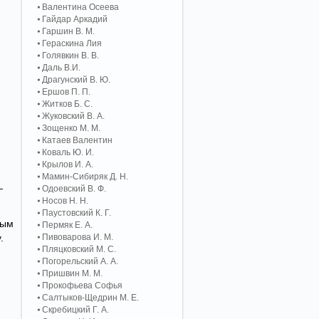
Валентина Осеева
Гайдар Аркадий
Гаршин В. М.
Гераскина Лия
Голявкин В. В.
Даль В.И.
Драгунский В. Ю.
Ершов П. П.
Житков Б. С.
Жуковский В. А.
Зощенко М. М.
Катаев Валентин
Коваль Ю. И.
Крылов И. А.
Мамин-Сибиряк Д. Н.
—
Одоевский В. Ф.
Носов Н. Н.
Паустовский К. Г.
вым
Пермяк Е. А.
.
Пивоварова И. М.
Пляцковский М. С.
Погорельский А. A.
Пришвин М. М.
Прокофьева Софья
Салтыков-Щедрин М. Е.
Скребицкий Г. А.