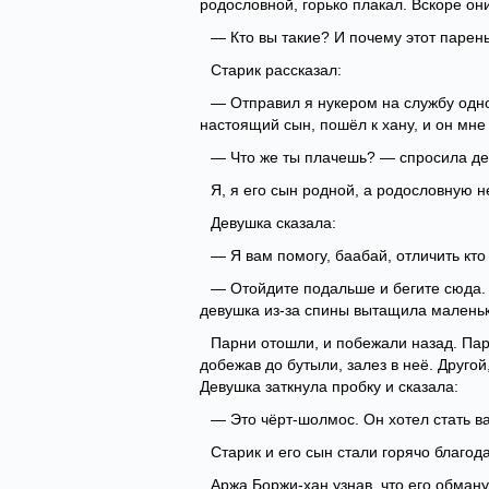
родословной, горько плакал. Вскоре он
— Кто вы такие? И почему этот парен
Старик рассказал:
— Отправил я нукером на службу одног
настоящий сын, пошёл к хану, и он мне
— Что же ты плачешь? — спросила де
Я, я его сын родной, а родословную н
Девушка сказала:
— Я вам помогу, баабай, отличить кто
— Отойдите подальше и бегите сюда.
девушка из-за спины вытащила маленьку
Парни отошли, и побежали назад. Пар
добежав до бутыли, залез в неё. Другой
Девушка заткнула пробку и сказала:
— Это чёрт-шолмос. Он хотел стать в
Старик и его сын стали горячо благода
Аржа Боржи-хан узнав, что его обману