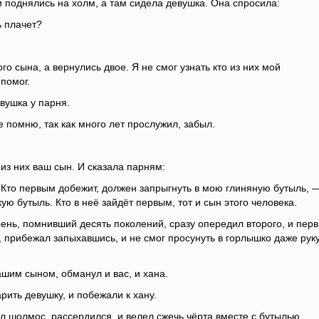
и поднялись на холм, а там сидела девушка. Она спросила:
ь плачет?
о сына, а вернулись двое. Я не смог узнать кто из них мой
 помог.
вушка у парня.
е помню, так как много лет прослужил, забыл.
 из них ваш сын. И сказала парням:
 Кто первым добежит, должен запрыгнуть в мою глиняную бутыль, 
ю бутыль. Кто в неё зайдёт первым, тот и сын этого человека.
ень, помнивший десять поколений, сразу опередил второго, и пер
, прибежал запыхавшись, и не смог просунуть в горлышко даже руку
ашим сыном, обманул и вас, и хана.
рить девушку, и побежали к хану.
л шолмос, рассердился, и велел сжечь чёрта вместе с бутылью.