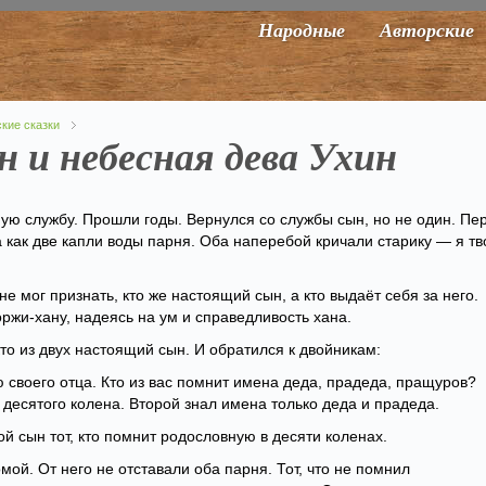
Народные
Авторские
кие сказки
 и небесная дева Ухин
ую службу. Прошли годы. Вернулся со службы сын, но не один. Пе
а как две капли воды парня. Оба наперебой кричали старику — я тв
не мог признать, кто же настоящий сын, а кто выдаёт себя за него.
оржи-хану, надеясь на ум и справедливость хана.
то из двух настоящий сын. И обратился к двойникам:
 своего отца. Кто из вас помнит имена деда, прадеда, пращуров?
десятого колена. Второй знал имена только деда и прадеда.
й сын тот, кто помнит родословную в десяти коленах.
ой. От него не отставали оба парня. Тот, что не помнил