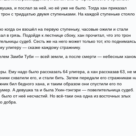
вушка, и послал за ней, но её уже не было. Тогда хан приказал
 трон с тридцатью двумя ступеньками. На каждой ступеньке стояло
о когда он взошёл на первую ступеньку, часовые ожили и стали
ал в грязь. Подойдя к лестнице сбоку, хан прочитал, что это трон
ельницы судеб. Сесть же на него может только тот, кто поднимаясь
му улигеру — сказке каждому стражнику.
телем Замби Туби — всей земли, а после смерти — небесным ханом
ры. Ему надо было рассказать 64 улигера, а хан рассказав 63, не 
ники схватили его, и стали бить. Затем передали его стражникам н
жник бил бедного хана, и таким образом они спустили его по
и умер. А девушка та и была Ухин-тэнгэри — повелительница судеб.
было от неё несчастий. Но всё-таки она одна из восточных злых
го добра.