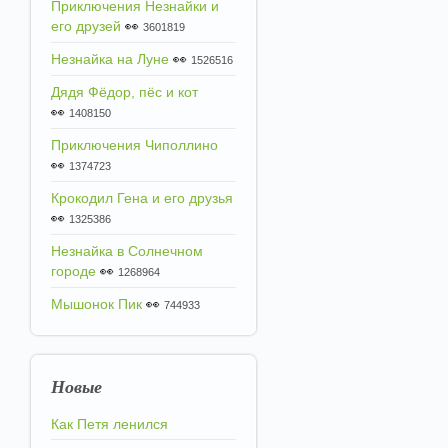
Приключения Незнайки и
его друзей
👀
3601819
Незнайка на Луне
👀
1526516
Дядя Фёдор, пёс и кот
👀
1408150
Приключения Чиполлино
👀
1374723
Крокодил Гена и его друзья
👀
1325386
Незнайка в Солнечном
городе
👀
1268964
Мышонок Пик
👀
744933
Новые
Как Петя ленился