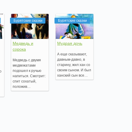
Бурятские сказки
Бурятские сказки
Медведь и
Мудрая дочь
сорока
А еще сказывают,
давным-давно, в
Медведь с двумя
старину, жил хан со
медвежатами
своим сыном. И был
подошел к ручью
о
ханский сын все…
напиться. Смотрит:
спит сохатый,
положив…