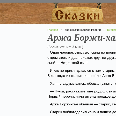
Главная
Все сказки народов России
Бурятс
Аржа Боржи-хан
(Время чтения: 3 мин.)
Один человек отправил сына на военн
отцом стояли два похожих друг на друг
сын! — Нет, я твой сын!
И как не приглядывался к ним старик, 
Взял тогда их старик, и пошёл к Аржа Б
Хан не задумываясь, обещал узнать, к
— Ну-ка, расскажите мне родословную
Первый перечислили имена предков до 
Аржа Боржи-хан обьявил — старик, тво
Старик поблагодарил хана и пошёл дом