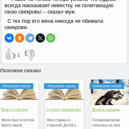
всегда наказывает невестку, не почитающую
свою свекровь! – сказал муж.
С тех пор его жена никогда не обижала
свекрови.
👍
👎
1
Похожие сказки
Абхазские сказки
Абхазские сказки
Абхазские сказки
Брат и сестра
Глупое упрямство
Волк и лошадь
Жили брат и сестра.
Жил старик со
Голодному волку
Брата звали
старухой. Детей у
попалась на лугу