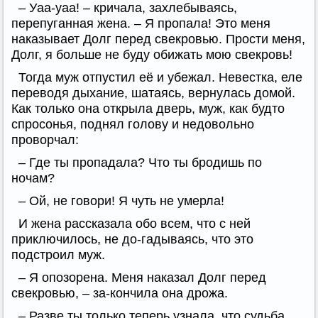
– Уаа-уаа! – кричала, захлебываясь,
перепуганная жена. – Я пропала! Это меня
наказывает Долг перед свекровью. Прости меня,
Долг, я больше не буду обижать мою свекровь!
Тогда муж отпустил её и убежал. Невестка, еле
переводя дыхание, шатаясь, вернулась домой.
Как только она открыла дверь, муж, как будто
спросонья, поднял голову и недовольно
проворчал:
– Где ты пропадала? Что ты бродишь по
ночам?
– Ой, не говори! Я чуть не умерла!
И жена рассказала обо всем, что с ней
приключилось, не до-гадываясь, что это
подстроил муж.
– Я опозорена. Меня наказал Долг перед
свекровью, – за-кончила она дрожа.
– Разве ты только теперь узнала, что судьба