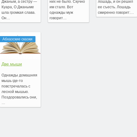
Джаным, а сестру —
них не было. Скучно
лошадь, и он решил
Куара, О Джаныме
им стало. Вот
ее съесть. Лошадь
шла громкая слава.
однажды муж
смиренно говорит:…
Он…
говорит…
Абхазские сказки
Две мыши
Однажды домашняя
мышь где-то
повстречалась с
лесной мышью.
Поздоровались они,
…