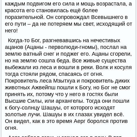
каждым подвигом его сила и мощь возрастала, а
красота его становилась ещё более
поразительной. Он сопровождал Всевышнего в
его пути – да не потеряем мы свет, исходящий от
него!
Когда-то Бог, разгневавшись на нечестивых
ацанов (Ацаны - перволюди-гномы), послал на
землю ватный снег и поджег его. Ацаны сгорели,
но на землю сошла беда. Все живые существа
выбежали из леса и вошли в реки. Волк и косуля
тогда стояли рядом, спасаясь от огня.
Покровитель леса Мзытхуа и покровитель диких
животных Ажвейпш пошли к Богу, но Бог не смог
принять их, потому что у него в гостях были
Высшие Силы, или архангелы. Тогда они пошли
к богу-солнцу Шашуы, от которого исходят
золотые лучи. Шашуы в их глазах увидел всё.
Он видел, как в это время Аерг боролся против
огня.