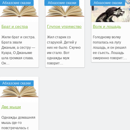
Абхазские сказки
Абхазские сказки
Абхазские сказки
Брат и сестра
Глупое упрямство
Волк и лошадь
Жили брат и сестра.
Жил старик со
Голодному волку
Брата звали
старухой. Детей у
попалась на лугу
Джаным, а сестру —
них не было. Скучно
лошадь, и он решил
Куара, О Джаныме
им стало. Вот
ее съесть. Лошадь
шла громкая слава.
однажды муж
смиренно говорит:…
Он…
говорит…
Абхазские сказки
Две мыши
Однажды домашняя
мышь где-то
повстречалась с