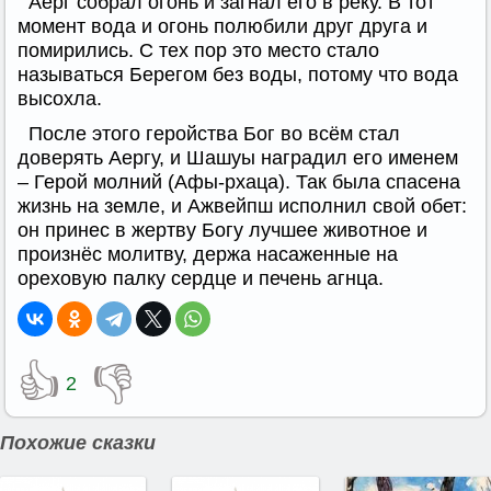
Аерг собрал огонь и загнал его в реку. В тот
момент вода и огонь полюбили друг друга и
помирились. С тех пор это место стало
называться Берегом без воды, потому что вода
высохла.
После этого геройства Бог во всём стал
доверять Аергу, и Шашуы наградил его именем
– Герой молний (Афы-рхаца). Так была спасена
жизнь на земле, и Ажвейпш исполнил свой обет:
он принес в жертву Богу лучшее животное и
произнёс молитву, держа насаженные на
ореховую палку сердце и печень агнца.
👍
👎
2
Похожие сказки