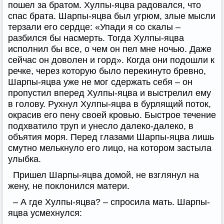
пошел за братом. Хулпы-яцва радовался, что
спас брата. Шарпы-яцва был угрюм, злые мысли
терзали его сердце: «Упади я со скалы –
разбился бы насмерть. Тогда Хулпы-яцва
исполнил бы все, о чем он пел мне ночью. Даже
сейчас он доволен и горд». Когда они подошли к
речке, через которую было перекинуто бревно,
Шарпы-яцва уже не мог сдержать себя – он
пропустил вперед Хулпы-яцва и выстрелил ему
в голову. Рухнул Хулпы-яцва в бурлящий поток,
окрасив его пену своей кровью. Быстрое течение
подхватило труп и унесло далеко-далеко, в
объятия моря. Перед глазами Шарпы-яцва лишь
смутно мелькнуло его лицо, на котором застыла
улыбка.
Пришел Шарпы-яцва домой, не взглянул на
жену, не поклонился матери.
– А где Хулпы-яцва? – спросила мать. Шарпы-
яцва усмехнулся: