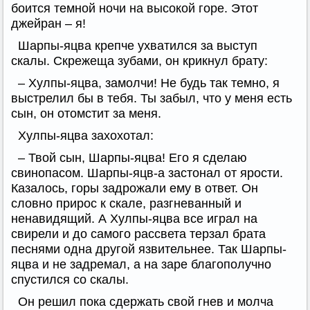
боится темной ночи на высокой горе. Этот
джейран – я!
Шарпы-яцва крепче ухватился за выступ
скалы. Скрежеща зубами, он крикнул брату:
– Хулпы-яцва, замолчи! Не будь так темно, я
выстрелил бы в тебя. Ты забыл, что у меня есть
сын, он отомстит за меня.
Хулпы-яцва захохотал:
– Твой сын, Шарпы-яцва! Его я сделаю
свинопасом. Шарпы-яцв-а застонал от ярости.
Казалось, горы задрожали ему в ответ. Он
словно прирос к скале, разгневанный и
ненавидящий. А Хулпы-яцва все играл на
свирели и до самого рассвета терзал брата
песнями одна другой язвительнее. Так Шарпы-
яцва и не задремал, а на заре благополучно
спустился со скалы.
Он решил пока сдержать свой гнев и молча