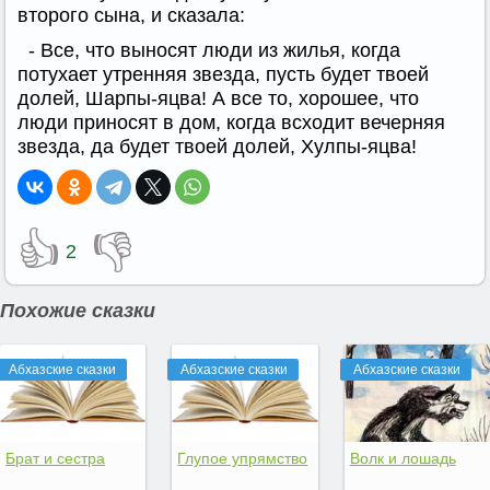
второго сына, и сказала:
- Все, что выносят люди из жилья, когда
потухает утренняя звезда, пусть будет твоей
долей, Шарпы-яцва! А все то, хорошее, что
люди приносят в дом, когда всходит вечерняя
звезда, да будет твоей долей, Хулпы-яцва!
👍
👎
2
Похожие сказки
Абхазские сказки
Абхазские сказки
Абхазские сказки
Брат и сестра
Глупое упрямство
Волк и лошадь