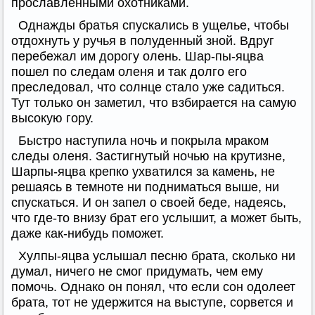
прославленными охотниками.
Однажды братья спускались в ущелье, чтобы
отдохнуть у ручья в полуденный зной. Вдруг
перебежал им дорогу олень. Шар-пы-яцва
пошел по следам оленя и так долго его
преследовал, что солнце стало уже садиться.
Тут только он заметил, что взбирается на самую
высокую гору.
Быстро наступила ночь и покрыла мраком
следы оленя. Застигнутый ночью на крутизне,
Шарпы-яцва крепко ухватился за камень, не
решаясь в темноте ни подниматься выше, ни
спускаться. И он запел о своей беде, надеясь,
что где-то внизу брат его услышит, а может быть,
даже как-нибудь поможет.
Хулпы-яцва услышал песню брата, сколько ни
думал, ничего не смог придумать, чем ему
помочь. Однако он понял, что если сон одолеет
брата, тот не удержится на выступе, сорвется и