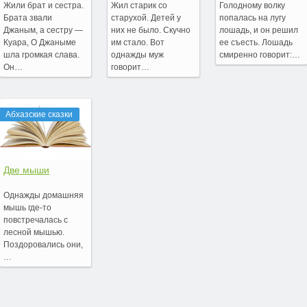
Жили брат и сестра.
Жил старик со
Голодному волку
Брата звали
старухой. Детей у
попалась на лугу
Джаным, а сестру —
них не было. Скучно
лошадь, и он решил
Куара, О Джаныме
им стало. Вот
ее съесть. Лошадь
шла громкая слава.
однажды муж
смиренно говорит:…
Он…
говорит…
Абхазские сказки
Две мыши
Однажды домашняя
мышь где-то
повстречалась с
лесной мышью.
Поздоровались они,
…