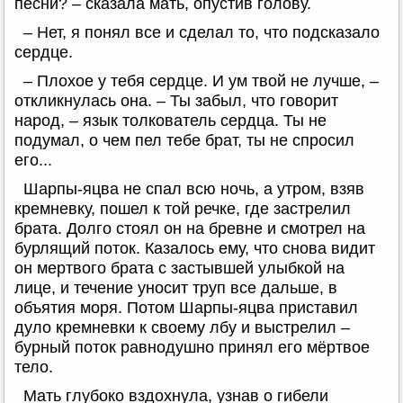
песни? – сказала мать, опустив голову.
– Нет, я понял все и сделал то, что подсказало
сердце.
– Плохое у тебя сердце. И ум твой не лучше, –
откликнулась она. – Ты забыл, что говорит
народ, – язык толкователь сердца. Ты не
подумал, о чем пел тебе брат, ты не спросил
его...
Шарпы-яцва не спал всю ночь, а утром, взяв
кремневку, пошел к той речке, где застрелил
брата. Долго стоял он на бревне и смотрел на
бурлящий поток. Казалось ему, что снова видит
он мертвого брата с застывшей улыбкой на
лице, и течение уносит труп все дальше, в
объятия моря. Потом Шарпы-яцва приставил
дуло кремневки к своему лбу и выстрелил –
бурный поток равнодушно принял его мёртвое
тело.
Мать глубоко вздохнула, узнав о гибели