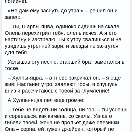
погибнет.
«Не дам ему заснуть до утра!» – решил он и
запел:
– Ты, Шарпы-яцва, одиноко сидишь на скале.
Олень перехитрил тебя, олень исчез. А я его
настигну и застрелю. Ты к утру свалишься и не
увидишь утренней зари, и звезды не зажгутся
для тебя.
Услышав эту песню, старший брат заметался в
тоске.
– Хулпы-яцва, – в гневе закричал он, – я еще
жив! Настанет утро, заалеют горы, я спущусь
вниз и рассчитаюсь с тобой за глумление!
А Хулпы-яцва пел еще громче:
– Тебе не видеть ни солнца, ни гор, – ты уснешь
и сорвешься, как камень, со скалы. Узнав о
гибели твоей, жена не прольет даже слезинки.
Она – серна, ей нужен джейран, который не