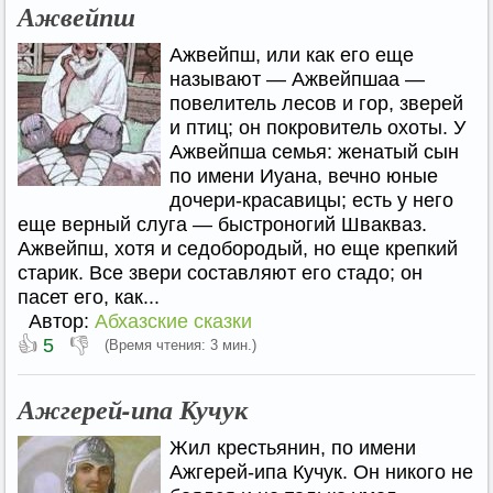
Ажвейпш
Ажвейпш, или как его еще
называют — Ажвейпшаа —
повелитель лесов и гор, зверей
и птиц; он покровитель охоты. У
Ажвейпша семья: женатый сын
по имени Иуана, вечно юные
дочери-красавицы; есть у него
еще верный слуга — быстроногий Швакваз.
Ажвейпш, хотя и седобородый, но еще крепкий
старик. Все звери составляют его стадо; он
пасет его, как...
Автор:
Абхазские сказки
👍
👎
5
(Время чтения: 3 мин.)
Ажгерей-ипа Кучук
Жил крестьянин, по имени
Ажгерей-ипа Кучук. Он никого не