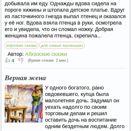
добывала им еду. Однажды вдова сидела на
пороге хижины и штопала детское платье. Вдруг
из ласточкиного гнезда выпал птенец и оказался
у её ног. Вдова взяла птенца в руки, осмотрела
его и увидела, что он сломал ножку. Добрая
женщина пожалела птенца, скрепила...
короткие сказки
для самых маленьких
Автор:
Абхазские сказки
👍
👎
4
(Время чтения: 2 мин.)
Верная жена
У одного богатого, рано
овдовевшего, купца была
малолетняя дочь. Задумал он
уехать надолго по своим
торговым делам и решил
оставить дочь на воспитание
одним бездетным людям. Долго