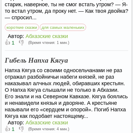
старик, наверное, ты не смог встать утром? — Я-
то встал утром, да проку нет. — Как твоя двойка?
— спросил...
короткие сказки
для самых маленьких
Автор:
Абхазские сказки
👍
👎
1
(Время чтения: 1 мин.)
Гибель Напха Кягуа
Напха Кягуа со своими односельчанами не раз
отражал разбойничьи набеги князей, не раз
наказывал алчных людей, обиравших крестьян.
О Напха Кягуа слышали не только в Абхазии.
Его знали и на Северном Кавказе. Кягуа боялись
и ненавидели князья и дворяне. А крестьяне
называли его «сердцем и опорой». Погиб Напха
Кягуа как подобает настоящему...
Автор:
Абхазские сказки
👍
👎
1
(Время чтения: 4 мин.)