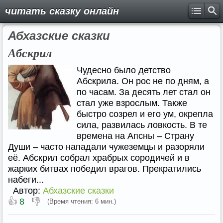
читать сказку онлайн
Абхазские сказки
Абскрил
Чудесно было детство
Абскрила. Он рос не по дням, а
по часам. За десять лет стал он
стал уже взрослым. Также
быстро созрел и его ум, окрепла
сила, развилась ловкость. В те
времена на Апсны – Страну
Души – часто нападали чужеземцы и разоряли
её. Абскрил собрал храбрых сородичей и в
жарких битвах победил врагов. Прекратились
набеги...
Автор:
Абхазские сказки
👍
👎
8
(Время чтения: 6 мин.)