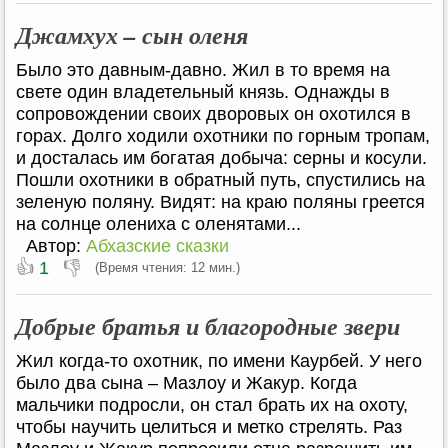
Джамхух – сын оленя
Было это давным-давно. Жил в то время на
свете один владетельный князь. Однажды в
сопровождении своих дворовых он охотился в
горах. Долго ходили охотники по горным тропам,
и досталась им богатая добыча: серны и косули.
Пошли охотники в обратный путь, спустились на
зеленую поляну. Видят: на краю поляны греется
на солнце олениха с оленятами...
Автор:
Абхазские сказки
👍
👎
1
(Время чтения: 12 мин.)
Добрые братья и благородные звери
Жил когда-то охотник, по имени Каурбей. У него
было два сына – Мазлоу и Жакур. Когда
мальчики подросли, он стал брать их на охоту,
чтобы научить целиться и метко стрелять. Раз