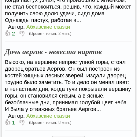
Когда пастух узнал, что произошло с ягненком,
не стал беспокоиться, решив, что, каждый может
получить свою долю удачи, сидя дома.
Однажды пастух, работая в...
Автор:
Абхазские сказки
👍
👎
2
(Время чтения: 2 мин.)
Дочь аергов - невеста нартов
Высоко, на вершине неприступной горы, стоял
дворец братьев Аергов. Он был построен из
костей хищных лесных зверей. Издали дворец
трудно было заметить. То и дело он менял цвет:
в ненастные дни, когда тучи покрывали вершину
горы, он становился сизым, а в ясные,
безоблачные дни, принимал голубой цвет неба.
И была у отважных братьев Аергов...
Автор:
Абхазские сказки
👍
👎
1
(Время чтения: 8 мин.)