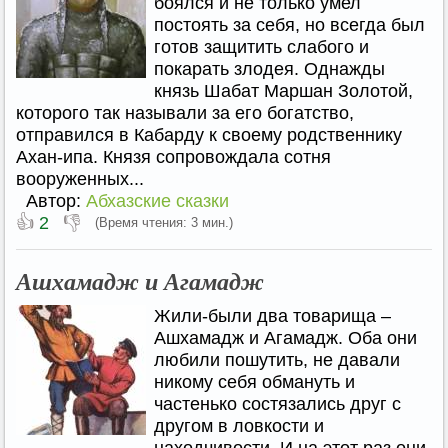
боялся и не только умел
постоять за себя, но всегда был
готов защитить слабого и
покарать злодея. Однажды
князь Шабат Маршан Золотой,
которого так называли за его богатство,
отправился в Кабарду к своему родственнику
Ахан-ипа. Князя сопровождала сотня
вооруженных...
Автор:
Абхазские сказки
👍
👎
2
(Время чтения: 3 мин.)
Ашхамадж и Агамадж
Жили-были два товарища –
Ашхамадж и Агамадж. Оба они
любили пошутить, не давали
никому себя обмануть и
частенько состязались друг с
другом в ловкости и