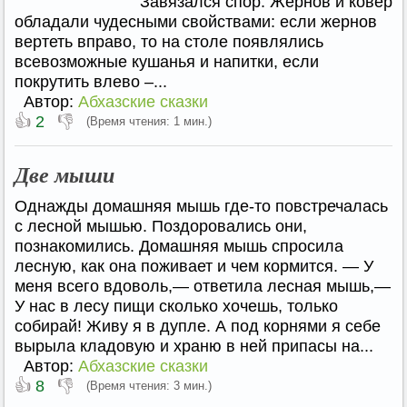
Завязался спор. Жернов и ковер
обладали чудесными свойствами: если жернов
вертеть вправо, то на столе появлялись
всевозможные кушанья и напитки, если
покрутить влево –...
Автор:
Абхазские сказки
👍
👎
2
(Время чтения: 1 мин.)
Две мыши
Однажды домашняя мышь где-то повстречалась
с лесной мышью. Поздоровались они,
познакомились. Домашняя мышь спросила
лесную, как она поживает и чем кормится. — У
меня всего вдоволь,— ответила лесная мышь,—
У нас в лесу пищи сколько хочешь, только
собирай! Живу я в дупле. А под корнями я себе
вырыла кладовую и храню в ней припасы на...
Автор:
Абхазские сказки
👍
👎
8
(Время чтения: 3 мин.)