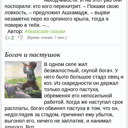
находчивости. И на этот раз они
поспорили: кто кого перехитрит. – Покажи свою
ловкость, – предложил Ашхамадж, – вырви
незаметно перо из орлиного крыла, тогда я
поверю в тебя. –...
Автор:
Абхазские сказки
👍
👎
2
(Время чтения: 7 мин.)
Богач и пастушок
В одном селе жил
безжалостный, скупой богач. У
него было большое стадо овец и
коз. Из скаредности он держал
только одного пастуха,
обременяя его непосильной
работой. Когда же наступал срок
расплаты, богач обвинял пастуха в том, что он,
недоглядев за стадом, причинил ему убыток,
выгонял его, ничего не заплатив, и нанимал
другого. Вот...