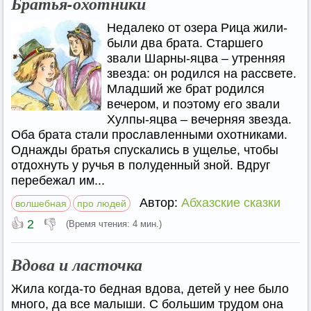
Братья-охотники
Недалеко от озера Рица жили-
были два брата. Старшего
звали Шарны-яцва – утренняя
звезда: он родился на рассвете.
Младший же брат родился
вечером, и поэтому его звали
Хулпы-яцва – вечерняя звезда.
Оба брата стали прославленными охотниками.
Однажды братья спускались в ущелье, чтобы
отдохнуть у ручья в полуденный зной. Вдруг
перебежал им...
Автор:
Абхазские сказки
волшебная
про людей
👍
👎
2
(Время чтения: 4 мин.)
Вдова и ласточка
Жила когда-то бедная вдова, детей у нее было
много, да все малыши. С большим трудом она