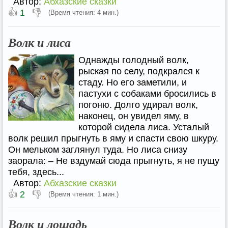
Автор:
Абхазские сказки
👍
👎
1
(Время чтения: 4 мин.)
Волк и лиса
Однажды голодный волк,
рыская по селу, подкрался к
стаду. Но его заметили, и
пастухи с собаками бросились в
погоню. Долго удирал волк,
наконец, он увидел яму, в
которой сидела лиса. Усталый
волк решил прыгнуть в яму и спасти свою шкуру.
Он мельком заглянул туда. Но лиса снизу
заорала: – Не вздумай сюда прыгнуть, я не пущу
тебя, здесь...
Автор:
Абхазские сказки
👍
👎
2
(Время чтения: 1 мин.)
Волк и лошадь