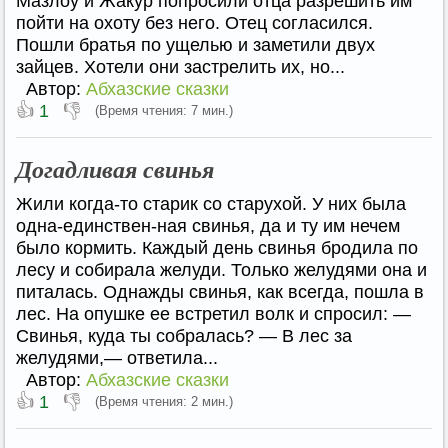
Мазлоу и Жакур попросили отца разрешить им
пойти на охоту без него. Отец согласился.
Пошли братья по ущелью и заметили двух
зайцев. Хотели они застрелить их, но...
Автор:
Абхазские сказки
👍
👎
1
(Время чтения: 7 мин.)
Догадливая свинья
Жили когда-то старик со старухой. У них была
одна-единствен-ная свинья, да и ту им нечем
было кормить. Каждый день свинья бродила по
лесу и собирала желуди. Только желудями она и
питалась. Однажды свинья, как всегда, пошла в
лес. На опушке ее встретил волк и спросил: —
Свинья, куда ты собралась? — В лес за
желудями,— ответила...
Автор:
Абхазские сказки
👍
👎
1
(Время чтения: 2 мин.)