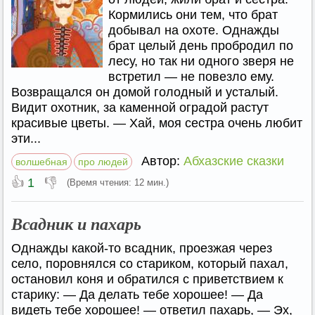
Кормились они тем, что брат
добывал на охоте. Однажды
брат целый день пробродил по
лесу, но так ни одного зверя не
встретил — не повезло ему.
Возвращался он домой голодный и усталый.
Видит охотник, за каменной оградой растут
красивые цветы. — Хай, моя сестра очень любит
эти...
Автор:
Абхазские сказки
волшебная
про людей
👍
👎
1
(Время чтения: 12 мин.)
Всадник и пахарь
Однажды какой-то всадник, проезжая через
село, поровнялся со стариком, который пахал,
остановил коня и обратился с приветствием к
старику: — Да делать тебе хорошее! — Да
видеть тебе хорошее! — ответил пахарь, — Эх,