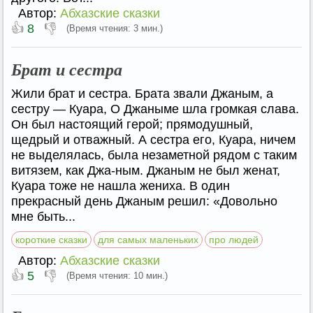
Автор:
Абхазские сказки
👍
👎
8
(Время чтения: 3 мин.)
Брат и сестра
Жили брат и сестра. Брата звали Джаным, а
сестру — Куара, О Джаныме шла громкая слава.
Он был настоящий герой; прямодушный,
щедрый и отважный. А сестра его, Куара, ничем
не выделялась, была незаметной рядом с таким
витязем, как Джа-ным. Джаным не был женат,
Куара тоже не нашла жениха. В один
прекрасный день Джаным решил: «Довольно
мне быть...
короткие сказки
для самых маленьких
про людей
Автор:
Абхазские сказки
👍
👎
5
(Время чтения: 10 мин.)