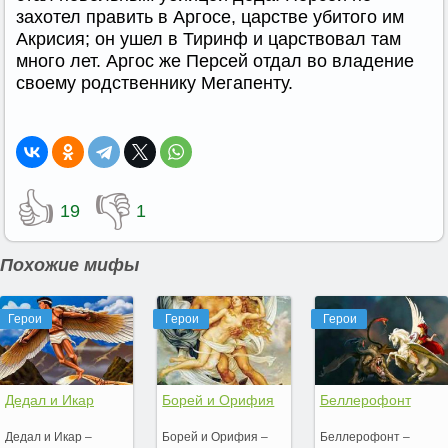
захотел править в Аргосе, царстве убитого им
Акрисия; он ушел в Тиринф и царствовал там
много лет. Аргос же Персей отдал во владение
своему родственнику Мегапенту.
👍
👎
19
1
Похожие мифы
Герои
Герои
Герои
Дедал и Икар
Борей и Орифия
Беллерофонт
Дедал и Икар –
Борей и Орифия –
Беллерофонт –