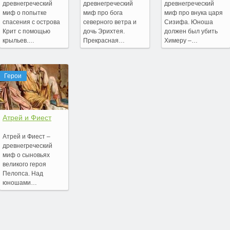
древнегреческий
древнегреческий
древнегреческий
миф о попытке
миф про бога
миф про внука царя
спасения с острова
северного ветра и
Сизифа. Юноша
Крит с помощью
дочь Эрихтея.
должен был убить
крыльев.…
Прекрасная…
Химеру –…
Герои
Атрей и Фиест
Атрей и Фиест –
древнегреческий
миф о сыновьях
великого героя
Пелопса. Над
юношами…