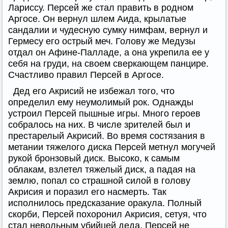
Лариссу. Персей же стал править в родном
Аргосе. Он вернул шлем Аида, крылатые
сандалии и чудесную сумку нимфам, вернул и
Гермесу его острый меч. Голову же Медузы
отдал он Афине-Палладе, а она укрепила ее у
себя на груди, на своем сверкающем панцире.
Счастливо правил Персей в Аргосе.
Дед его Акрисий не избежал того, что
определил ему неумолимый рок. Однажды
устроил Персей пышные игры. Много героев
собралось на них. В числе зрителей был и
престарелый Акрисий. Во время состязания в
метании тяжелого диска Персей метнул могучей
рукой бронзовый диск. Высоко, к самым
облакам, взлетел тяжелый диск, а падая на
землю, попал со страшной силой в голову
Акрисия и поразил его насмерть. Так
исполнилось предсказание оракула. Полный
скорби, Персей похоронил Акрисия, сетуя, что
стал невольным убийцей деда. Персей не