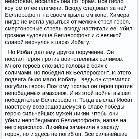
неистовая, носилась она по горам. Все гибло
кругом от ее пламени. Всюду следовал за ней
Беллерофонт на своем крылатом коне. Химера
нигде не могла укрыться от мелких стрел героя,
смертоносные стрелы всюду настигали ее. Убил
грозное чудовище Беллерофонт и с великой
славой вернулся к царю Иобату.
Но Иобат дал ему другое поручение. Он
послал героя против воинственных солимов.
Много героев сложило головы в боях с
солимами, но победил их Беллерофонт. И этого
подвига было мало Иобату - ведь он стремился
погубить героя. Поэтому послал он героя против
непобедимых амазонок. И из этой войны вышел
победителем Беллерофонт. Тогда выслал Иобат
навстречу возвращавшемуся в славе победы
герою сильнейших мужей Ликии, чтобы они
убили непобедимого Беллерофонта, напав на
него врасплох. Ликийцы заманили в засаду
героя, но и здесь не погиб он. Все сильнейшие