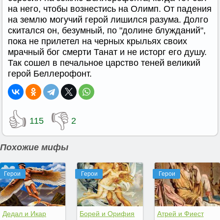
на него, чтобы вознестись на Олимп. От падения
на землю могучий герой лишился разума. Долго
скитался он, безумный, по "долине блужданий",
пока не прилетел на черных крыльях своих
мрачный бог смерти Танат и не исторг его душу.
Так сошел в печальное царство теней великий
герой Беллерофонт.
👍
👎
115
2
Похожие мифы
Герои
Герои
Герои
Дедал и Икар
Борей и Орифия
Атрей и Фиест