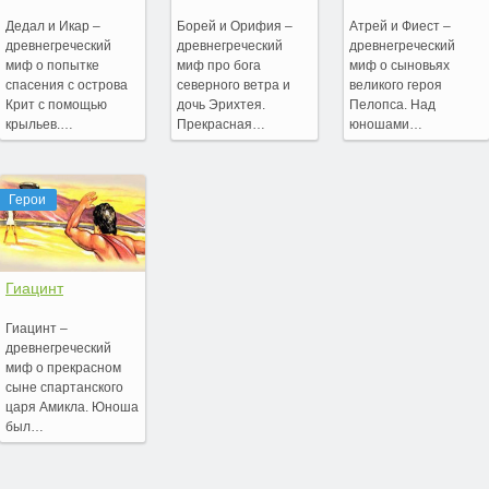
Дедал и Икар –
Борей и Орифия –
Атрей и Фиест –
древнегреческий
древнегреческий
древнегреческий
миф о попытке
миф про бога
миф о сыновьях
спасения с острова
северного ветра и
великого героя
Крит с помощью
дочь Эрихтея.
Пелопса. Над
крыльев.…
Прекрасная…
юношами…
Герои
Гиацинт
Гиацинт –
древнегреческий
миф о прекрасном
сыне спартанского
царя Амикла. Юноша
был…