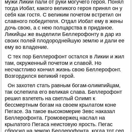
мужи Ликии пали от руки могучего героя. Понял
тогда Иобат, какого великого героя принял он у
себя как гостя. С великим почетом встретил он
славного победителя. Отдал Иобат ему в жены
дочь свою, а с нею полцарства в приданое.
Ликийцы же выделили Беллерофонту в дар из
своих полей плодороднейшую землю и дали ее
ему во владение.
С тех пор Беллерофонт остался в Ликии и жил
там, окруженный почетом и славой. Но
несчастливо кончил жизнь свою Беллерофонт.
Возгордился великий герой.
Он захотел стать равным богам-олимпийцам,
так ослепила его великая слава. Беллерофонт
решил взлететь на светлый Олимп к
бессмертным богам на своем крылатом коне
Пегасе. За такое высокомерие Зевс наказал
Беллерофонта. Громовержец наслал на
крылатого Пегаса неистовую ярость. Пегас
сбросил на землю Беллерофонта, когда тот сел