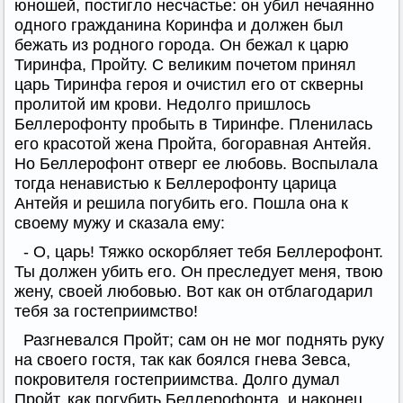
юношей, постигло несчастье: он убил нечаянно
одного гражданина Коринфа и должен был
бежать из родного города. Он бежал к царю
Тиринфа, Пройту. С великим почетом принял
царь Тиринфа героя и очистил его от скверны
пролитой им крови. Недолго пришлось
Беллерофонту пробыть в Тиринфе. Пленилась
его красотой жена Пройта, богоравная Антейя.
Но Беллерофонт отверг ее любовь. Воспылала
тогда ненавистью к Беллерофонту царица
Антейя и решила погубить его. Пошла она к
своему мужу и сказала ему:
- О, царь! Тяжко оскорбляет тебя Беллерофонт.
Ты должен убить его. Он преследует меня, твою
жену, своей любовью. Вот как он отблагодарил
тебя за гостеприимство!
Разгневался Пройт; сам он не мог поднять руку
на своего гостя, так как боялся гнева Зевса,
покровителя гостеприимства. Долго думал
Пройт, как погубить Беллерофонта, и наконец