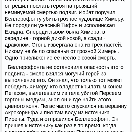
он решил послать героя на грозящий
неминуемой смертью подвиг. Иобат поручил
Беллерофонту убить грозное чудовище Химеру.
Ее породили ужасный Тифон и исполинская
Ехидна. Спереди львом была Химера, в
середине - горной дикой козой, а сзади -
драконом. Огонь извергала она из трех пастей.
Никому не было спасенья от грозной Химеры.
Одно приближение ее несло с собой смерть.
Беллерофонта не остановила опасность этого
подвига - смело взялся могучий герой за
выполнение его. Он знал, что только тот может
победить Химеру, кто владеет крылатым конем
Пегасом, вылетевшим из тела убитой Персеем
горгоны Медузы, знал он и где найти этого
дивного коня. Пегас часто спускался на вершину
Акрокоринфа и пил там воду из источника
Пирены. Туда и отправился Беллерофонт. Он
пришел к источнику как раз в то время, когда