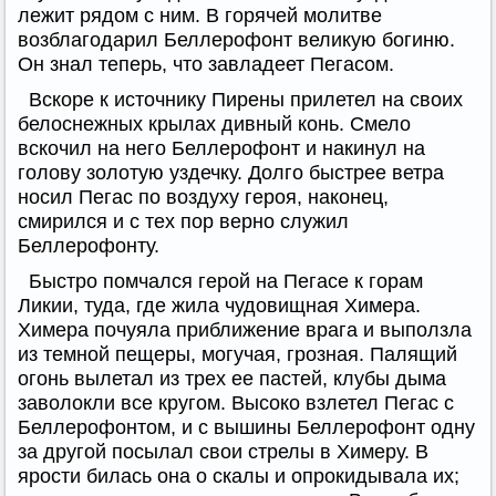
лежит рядом с ним. В горячей молитве
возблагодарил Беллерофонт великую богиню.
Он знал теперь, что завладеет Пегасом.
Вскоре к источнику Пирены прилетел на своих
белоснежных крылах дивный конь. Смело
вскочил на него Беллерофонт и накинул на
голову золотую уздечку. Долго быстрее ветра
носил Пегас по воздуху героя, наконец,
смирился и с тех пор верно служил
Беллерофонту.
Быстро помчался герой на Пегасе к горам
Ликии, туда, где жила чудовищная Химера.
Химера почуяла приближение врага и выползла
из темной пещеры, могучая, грозная. Палящий
огонь вылетал из трех ее пастей, клубы дыма
заволокли все кругом. Высоко взлетел Пегас с
Беллерофонтом, и с вышины Беллерофонт одну
за другой посылал свои стрелы в Химеру. В
ярости билась она о скалы и опрокидывала их;