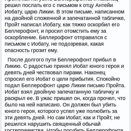
решил послать его с письмом к отцу Антейи
Иобату, царю Ликии. В этом письме, написанном
на двойной сложенной и запечатанной табличке,
Пройт написал Иобату, как тяжко оскорбил его
Беллерофонт, и просил отомстить ему за
оскорбление. Беллерофонт отправился с
письмом с Иобату, не подозревая, какая
опасность грозит ему.
После долгого пути Беллерофонт прибыл в
Ликию. С радостью принял Иобат юного героя и
девять дней чествовал пирами. Наконец
спросил его Иобат о цели прибытия. Спокойно
подал Беллерофонт царю Ликии письмо Пройта.
Иобат взял двойную запечатанную табличку и
раскрыл ее. В ужас пришел он, когда прочел, что
было на ней написано. Он должен был убить
юного героя, которого успел уже полюбить за
эти девять дней. Но сам Иобат, как и Пройт, не
решился нарушить священный обычай
гостеприимства. Чтобы погубить Беллерофонта,