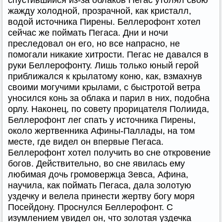
спустившийся из-за облаков Пегас утолял свою
жажду холодной, прозрачной, как кристалл,
водой источника Пирены. Беллерофонт хотел
сейчас же поймать Пегаса. Дни и ночи
преследовал он его, но все напрасно, не
помогали никакие хитрости. Пегас не давался в
руки Беллерофонту. Лишь только юный герой
приближался к крылатому коню, как, взмахнув
своими могучими крылами, с быстротой ветра
уносился конь за облака и парил в них, подобна
орлу. Наконец, по совету прорицателя Полиида,
Беллерофонт лег спать у источника Пирены,
около жертвенника Афины-Паллады, на том
месте, где видел он впервые Пегаса.
Беллерофонт хотел получить во сне откровение
богов. Действительно, во сне явилась ему
любимая дочь громовержца Зевса, Афина,
научила, как поймать Пегаса, дала золотую
уздечку и велела принести жертву богу моря
Посейдону. Проснулся Беллерофонт. С
изумлением увидел он, что золотая уздечка