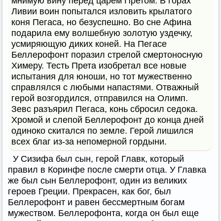
мнимую вину перед царем Претом. В горах
Ливии воин попытался изловить крылатого
коня Пегаса, но безуспешно. Во сне Афина
подарила ему волшебную золотую уздечку,
усмиряющую диких коней. На Пегасе
Беллерофонт поразил стрелой смертоносную
Химеру. Тесть Прета изобретал все новые
испытания для юноши, но тот мужественно
справлялся с любыми напастями. Отважный
герой возгордился, отправился на Олимп.
Зевс разъярил Пегаса, конь сбросил седока.
Хромой и слепой Беллерофонт до конца дней
одиноко скитался по земле. Герой лишился
всех благ из-за непомерной гордыни.
У Сизифа был сын, герой Главк, который
правил в Коринфе после смерти отца. У Главка
же был сын Беллерофонт, один из великих
героев Греции. Прекрасен, как бог, был
Беллерофонт и равен бессмертным богам
мужеством. Беллерофонта, когда он был еще