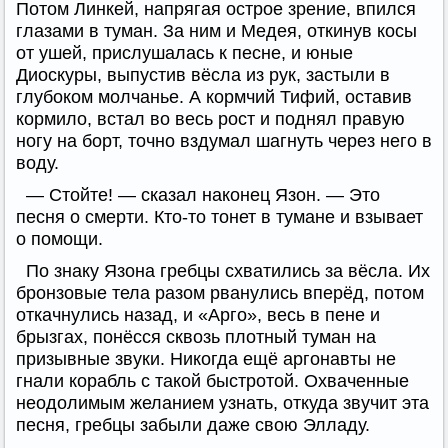
Потом Линкей, напрягая острое зрение, впился
глазами в туман. За ним и Медея, откинув косы
от ушей, прислушалась к песне, и юные
Диоскуры, выпустив вёсла из рук, застыли в
глубоком молчанье. А кормчий Тифий, оставив
кормило, встал во весь рост и поднял правую
ногу на борт, точно вздумал шагнуть через него в
воду.
— Стойте! — сказал наконец Язон. — Это
песня о смерти. Кто-то тонет в тумане и взывает
о помощи.
По знаку Язона гребцы схватились за вёсла. Их
бронзовые тела разом рванулись вперёд, потом
откачнулись назад, и «Арго», весь в пене и
брызгах, понёсся сквозь плотный туман на
призывные звуки. Никогда ещё аргонавты не
гнали корабль с такой быстротой. Охваченные
неодолимым желанием узнать, откуда звучит эта
песня, гребцы забыли даже свою Элладу.