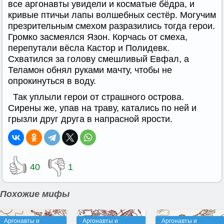
все аргонавты увидели и косматые бёдра, и
кривые птичьи лапы волшебных сестёр. Могучим
презрительным смехом разразились тогда герои.
Громко засмеялся Язон. Корчась от смеха,
перепутали вёсла Кастор и Полидевк.
Схватился за голову смешливый Евфал, а
Теламон обнял руками мачту, чтобы не
опрокинуться в воду.
Так уплыли герои от страшного острова.
Сирены же, упав на траву, катались по ней и
грызли друг друга в напрасной ярости.
👍
👎
40
1
Похожие мифы
Аргонавты и
Аргонавты и
Аргонавты и