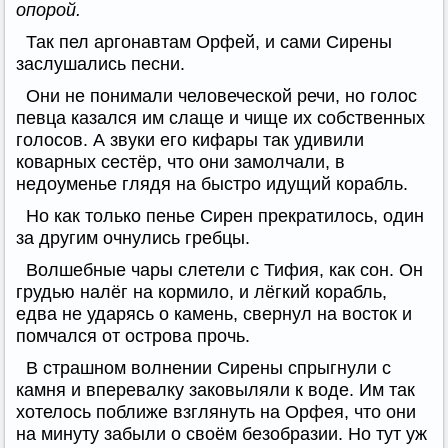
опорой.
Так пел аргонавтам Орфей, и сами Сирены
заслушались песни.
Они не понимали человеческой речи, но голос
певца казался им слаще и чище их собственных
голосов. А звуки его кифары так удивили
коварных сестёр, что они замолчали, в
недоуменье глядя на быстро идущий корабль.
Но как только пенье Сирен прекратилось, один
за другим очнулись гребцы.
Волшебные чары слетели с Тифия, как сон. Он
грудью налёг на кормило, и лёгкий корабль,
едва не ударясь о камень, свернул на восток и
помчался от острова прочь.
В страшном волнении Сирены спрыгнули с
камня и вперевалку заковыляли к воде. Им так
хотелось поближе взглянуть на Орфея, что они
на минуту забыли о своём безобразии. Но тут уж