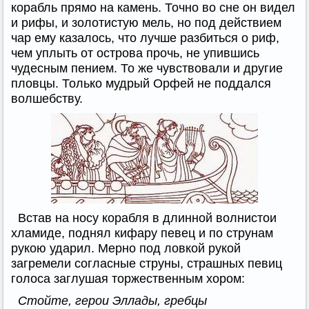
корабль прямо на камень. Точно во сне он видел
и рифы, и золотистую мель, но под действием
чар ему казалось, что лучше разбиться о риф,
чем уплыть от острова прочь, не упившись
чудесным пением. То же чувствовали и другие
пловцы. Только мудрый Орфей не поддался
волшебству.
Встав на носу корабля в длинной волнистои
хламиде, поднял кифару певец и по струнам
рукою ударил. Мерно под ловкой рукой
загремели согласные струны, страшных певиц
голоса заглушая торжественным хором:
Стойте, герои Эллады, гребцы