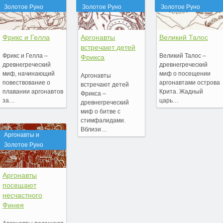
Золотое Руно
Золотое Руно
Золотое Руно
Фрикс и Гелла
Аргонавты
Великий Талос
встречают детей
Фрикс и Гелла –
Великий Талос –
Фрикса
древнегреческий
древнегреческий
миф, начинающий
миф о посещении
Аргонавты
повествование о
аргонавтами острова
встречают детей
плавании аргонавтов
Крита. Жадный
Фрикса –
за…
царь…
древнегреческий
миф о битве с
стимфалидами.
Вблизи…
Аргонавты и
Золотое Руно
Аргонавты
посещают
несчастного
Финея