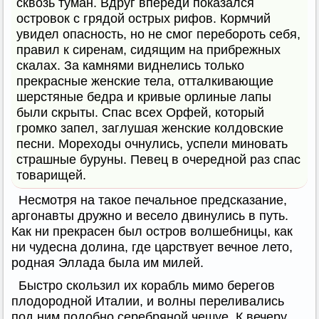
сквозь туман. Вдруг впереди показался
островок с грядой острых рифов. Кормчий
увидел опасность, но не смог перебороть себя,
правил к сиренам, сидящим на прибрежных
скалах. За камнями виднелись только
прекрасные женские тела, отталкивающие
шерстяные бедра и кривые орлиные лапы
были скрыты. Спас всех Орфей, который
громко запел, заглушая женские колдовские
песни. Мореходы очнулись, успели миновать
страшные буруны. Певец в очередной раз спас
товарищей.
Несмотря на такое печальное предсказание,
аргонавты дружно и весело двинулись в путь.
Как ни прекрасен был остров волшебницы, как
ни чудесна долина, где царствует вечное лето,
родная Эллада была им милей.
Быстро скользил их корабль мимо берегов
плодородной Италии, и волны переливались
под ним подобно серебряной чешуе. К вечеру