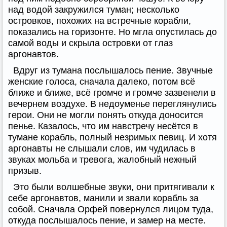
над водой закружился туман; несколько
островков, похожих на встречные корабли,
показались на горизонте. Но мгла опустилась до
самой воды и скрыла островки от глаз
аргонавтов.
Вдруг из тумана послышалось пение. Звучные
женские голоса, сначала далеко, потом всё
ближе и ближе, всё громче и громче зазвенели в
вечернем воздухе. В недоуменье переглянулись
герои. Они не могли понять откуда доносится
пенье. Казалось, что им навстречу несётся в
тумане корабль, полный незримых певиц. И хотя
аргонавты не слышали слов, им чудилась в
звуках мольба и тревога, жалобный нежный
призыв.
Это были волшебные звуки, они притягивали к
себе аргонавтов, манили и звали корабль за
собой. Сначала Орфей повернулся лицом туда,
откуда послышалось пение, и замер на месте.