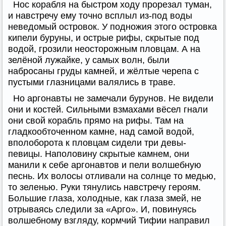
Нос корабля на быстром ходу прорезал туман,
и навстречу ему точно всплыл из-под воды
неведомый островок. У подножия этого островка
кипели буруны, и острые рифы, скрытые под
водой, грозили неосторожным пловцам. А на
зелёной лужайке, у самых волн, были
набросаны груды камней, и жёлтые черепа с
пустыми глазницами валялись в траве.
Но аргонавты не замечали бурунов. Не видели
они и костей. Сильными взмахами вёсел гнали
они свой корабль прямо на рифы. Там на
гладкообточенном камне, над самой водой,
вполоборота к пловцам сидели три девы-
певицы. Наполовину скрытые камнем, они
манили к себе аргонавтов и пели волшебную
песнь. Их волосы отливали на солнце то медью,
то зеленью. Руки тянулись навстречу героям.
Большие глаза, холодные, как глаза змей, не
отрываясь следили за «Арго». И, повинуясь
волшебному взгляду, кормчий Тифии направил