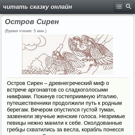
читать сказку онлайн
Остров Сирен
(Время чтения: 5 мин.)
Остров Сирен – древнегреческий миф о
встрече аргонавтов со сладкоголосыми
нимфами. Покинув гостеприимную Италию,
путешественники продолжили путь к родным
берегам. Вечером опустился густой туман,
зазвенели звучные женские голоса. Незримые
певицы нежно манили к себе. Околдованные
гребцы схватились за весла, корабль понесся