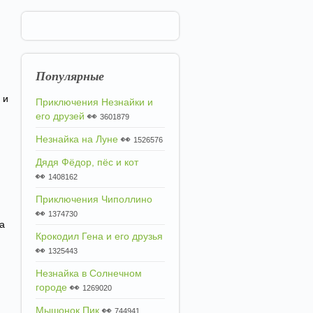
Популярные
 и
Приключения Незнайки и
его друзей
👀
3601879
Незнайка на Луне
👀
1526576
Дядя Фёдор, пёс и кот
👀
1408162
Приключения Чиполлино
👀
1374730
а
Крокодил Гена и его друзья
👀
1325443
Незнайка в Солнечном
городе
👀
1269020
Мышонок Пик
👀
744941