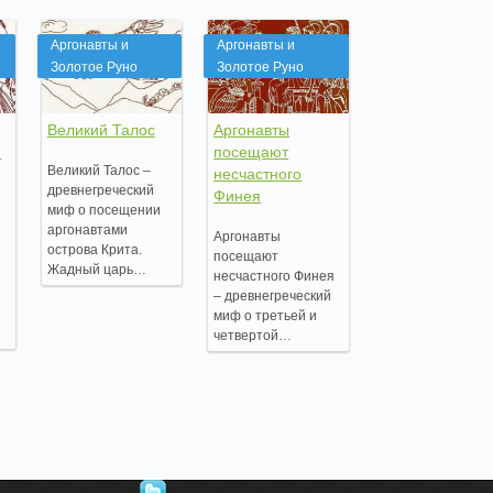
Аргонавты и
Аргонавты и
Золотое Руно
Золотое Руно
Великий Талос
Аргонавты
й
посещают
Великий Талос –
несчастного
древнегреческий
Финея
миф о посещении
аргонавтами
Аргонавты
острова Крита.
посещают
Жадный царь…
несчастного Финея
– древнегреческий
миф о третьей и
четвертой…