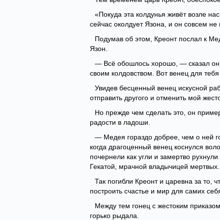
«Покуда эта колдунья живёт возле нас,
сейчас околдует Язона, и он совсем не
Подумав об этом, Креонт послал к Ме
Язон.
— Всё обошлось хорошо, — сказал он 
своим колдовством. Вот венец для тебя
Увидев бесценный венец искусной раб
отправить другого и отменить мой жест
Но прежде чем сделать это, он пример
радости в ладоши.
— Медея гораздо добрее, чем о ней го
когда драгоценный венец коснулся волос
почернели как угли и замертво рухнул
Гекатой, мрачной владычицей мертвых. 
Так погибли Креонт и царевна за то, 
построить счастье и мир для самих себ
Между тем гонец с жестоким приказом
горько рыдала.