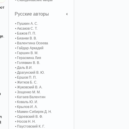
Скандинавские мифы
уют
Русские авторы
Пушкин А. С.
Аксаков С. Т.
Бажов П. П.
де.
Бианки В. В.
Валентина Осеева
Гайдар Аркадий
Гаршин В. М.
Гераскина Лия
Голявкин В. В.
Даль В.И.
Драгунский В. Ю.
Ершов П. П.
Житков Б. С.
Жуковский В. А.
Зощенко М. М.
ы
Катаев Валентин
Коваль Ю. И.
Крылов И. А.
Мамин-Сибиряк Д. Н.
л
Одоевский В. Ф.
Носов Н. Н.
Я
Паустовский К. Г.