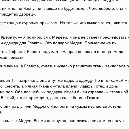
 ни мне, ни Язону, ни Главксе не будет покоя. Чего доброго, она и
 придёт во дворец».
дее гонца с суровым приказом. Но только что вышел гонец, явился
Креонту, — я помирился с Медеей, и она не станет преследовать 
 и одежда для Главксы. Это подарок Медеи. Примерьте-ка их.
оты Гефеста, Креонт подумал: «Напрасно послал я гонца. Надо
окий приказ».
ил венец. А Главкса, схватив чудесно расшитую ткань, захлопала о
ворят! — закричала она и тут же надела одежду. Но в тот самый ми
 Креонта, а мягкая ткань окутала плечи Главксы, отец и дочь
и на пол. Оба волшебных подарка Медеи были отравлены страшной
Всякий, кто их примерял, доставался богине Гекате.
что они разлучили Медею с Язоном и на чужом несчастье хотели
я.
 явился к Медее. Всеми покинутая, она лежала ничком на полу и