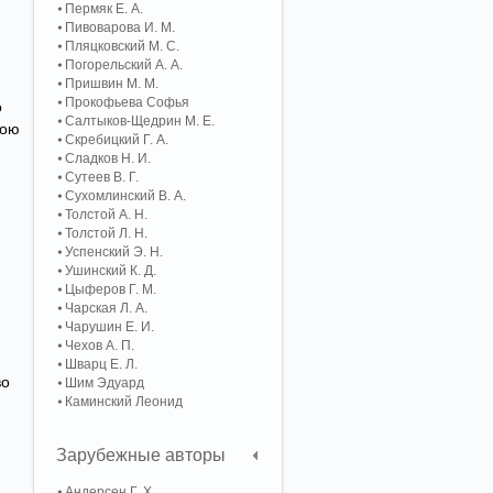
Пермяк Е. А.
Пивоварова И. М.
Пляцковский М. С.
Погорельский А. A.
Пришвин М. М.
Прокофьева Софья
о
Салтыков-Щедрин М. Е.
лою
Скребицкий Г. А.
Сладков Н. И.
Сутеев В. Г.
Сухомлинский В. А.
Толстой А. Н.
Толстой Л. Н.
Успенский Э. Н.
Ушинский К. Д.
Цыферов Г. М.
Чарская Л. А.
Чарушин Е. И.
Чехов А. П.
Шварц Е. Л.
во
Шим Эдуард
Каминский Леонид
Зарубежные авторы
Андерсен Г. Х.