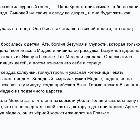
озвестил суровый гонец. — Царь Креонт приказывает тебе до зари
егда. Сыновей же твоих я сведу во дворец, и они будут жить как
лась на гонца. Она была так страшна в своей ярости, что гонец
 бросилась к детям. Атэ, богиня безумия и глупости, которая только
 дела, вселилась в Медею и лишила её рассудка. Безумной царевне
 отдать их Язону и Главксе. Так Медея и сделала. Она схватила
спящих детей, а потом вонзила его себе в сердце.
 сердца колдуньи, грянул гром, и ужасная колесница Гекаты,
ь над городом. Холодный вихрь закружил Медею, поднял ее на
как раз в ту минуту, когда прибежал Язон. Горько плакал Язон над
 Медею из подземного царства.
ла Медею за то, что она из корысти убила Пелия и свалила вину н
о, что он не сдержал своей клятвы, которую дал при царице Арете
инув Медею, он из чёрной корысти женился на Главксе.