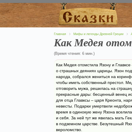
Главная
Мифы и легенды Древней Греции
Как Медея отом
(Время чтения: 6 мин.)
Как Медея отомстила Язону и Главксе
о страшных деяниях царицы. Язон по
народа, собрался жениться на коринф
чтобы иметь собственный престол. Ме
отговорить мужа, решилась на страшн
прекрасные дары: бесценный венец и
для отца Главксы – царя Креонта, на
невесты. Подарки умертвили недобро
время в одинокую жену Язона вселила
и себя. За ней тут же явилась мать Г
в подземном царстве. Безутешный Язо
вероломство.