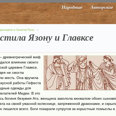
Народные
Авторские
Аргонавты и Золотое Руно
стила Язону и Главксе
 – древнегреческий миф
ддался влиянию своего
ской царевне Главксе,
дея не смогла
ую месть. Она вручила
скусной работы Гефеста
рядные одежды для
желателей Медеи. В это
сь богиня безумия Атэ, женщина заколола кинжалом обоих сынове
еката на своей ужасной колеснице, запряженной драконами, и скрыл
н лишился всего. Боги покарали супругов за корыстные помыслы и