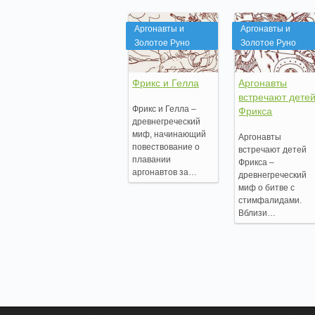
Аргонавты и
Аргонавты и
Золотое Руно
Золотое Руно
Фрикс и Гелла
Аргонавты
встречают дете
Фрикс и Гелла –
Фрикса
древнегреческий
миф, начинающий
Аргонавты
повествование о
встречают детей
плавании
Фрикса –
аргонавтов за…
древнегреческий
миф о битве с
стимфалидами.
Вблизи…