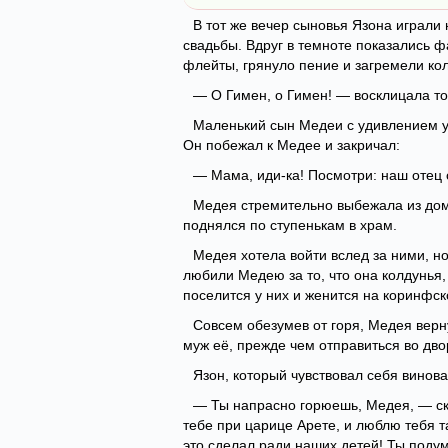
В тот же вечер сыновья Язона играли
свадьбы. Вдруг в темноте показались 
флейты, грянуло пение и загремели ко
— О Гимен, о Гимен! — восклицала то
Маленький сын Медеи с удивлением у
Он побежал к Медее и закричал:
— Мама, иди-ка! Посмотри: наш отец 
Медея стремительно выбежала из дому
поднялся по ступенькам в храм.
Медея хотела войти вслед за ними, но
любили Медею за то, что она колдунья,
поселится у них и женится на коринфск
Совсем обезумев от горя, Медея верн
муж её, прежде чем отправиться во дво
Язон, который чувствовал себя вино
— Ты напрасно горюешь, Медея, — ска
тебе при царице Арете, и люблю тебя та
это сделал ради наших детей! Ты подум