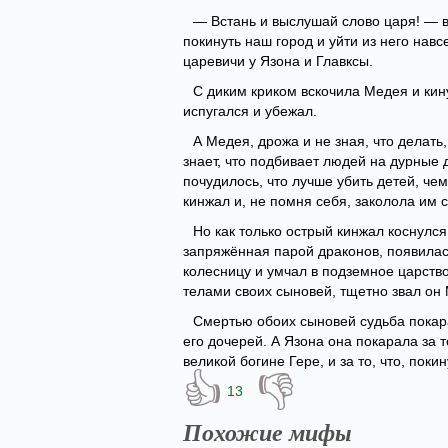
— Встань и выслушай слово царя! — в
покинуть наш город и уйти из него навс
царевичи у Язона и Главксы.
С диким криком вскочила Медея и кину
испугался и убежал.
А Медея, дрожа и не зная, что делать,
знает, что подбивает людей на дурные
почудилось, что лучше убить детей, чем
кинжал и, не помня себя, заколола им 
Но как только острый кинжал коснулся
запряжённая парой драконов, появилас
колесницу и умчал в подземное царство 
телами своих сыновей, тщетно звал он
Смертью обоих сыновей судьба покара
его дочерей. А Язона она покарала за т
великой богине Гере, и за то, что, пок
👍
👎
13
Похожие мифы