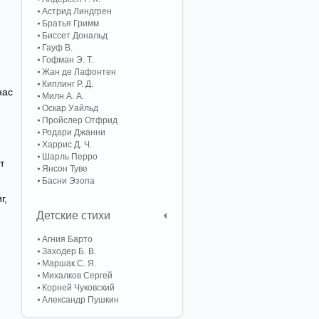
Астрид Линдгрен
Братья Гримм
Биссет Дональд
Гауф В.
Гофман Э. Т.
Жан де Лафонтен
Киплинг Р. Д.
нас
Милн А. А.
Оскар Уайльд
Пройслер Отфрид
Родари Джанни
Харрис Д. Ч.
Шарль Перро
т
Янсон Туве
Басни Эзопа
г,
Детские стихи
Агния Барто
Заходер Б. В.
Маршак С. Я.
Михалков Сергей
Корней Чуковский
Александр Пушкин