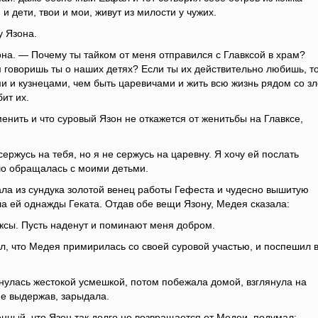
и дети, твои и мои, живут из милости у чужих.
у Язона.
на. — Почему ты тайком от меня отправился с Главксой в храм?
 говоришь ты о наших детях? Если ты их действительно любишь, т
ми и кузнецами, чем быть царевичами и жить всю жизнь рядом со з
бит их.
менить и что суровый Язон не откажется от женитьбы на Главксе,
ержусь на тебя, но я не сержусь на царевну. Я хочу ей послать
шо обращалась с моими детьми.
тала из сундука золотой венец работы Гефеста и чудесно вышитую
ла ей однажды Геката. Отдав обе вещи Язону, Медея сказала:
ксы. Пусть наденут и поминают меня добром.
, что Медея примирилась со своей суровой участью, и поспешил 
нулась жестокой усмешкой, потом побежала домой, взглянула на
не выдержав, зарыдала.
нный, что Язон так долго не возвращается от Медеи, подумал: