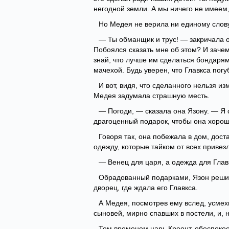
негодной земли. А мы ничего не имеем, 
Но Медея не верила ни единому слов
— Ты обманщик и трус! — закричала о
Побоялся сказать мне об этом? И зачем
знай, что лучше им сделаться бондаря
мачехой. Будь уверен, что Главкса погу
И вот, видя, что сделанного нельзя из
Медея задумала страшную месть.
— Погоди, — сказала она Язону. — Я с
драгоценный подарок, чтобы она хоро
Говоря так, она побежала в дом, дос
одежду, которые тайком от всех привез
— Венец для царя, а одежда для Глав
Обрадованный подарками, Язон решил
дворец, где ждала его Главкса.
А Медея, посмотрев ему вслед, усмех
сыновей, мирно спавших в постели, и, 
Тем временем царь Креонт, обеспокое