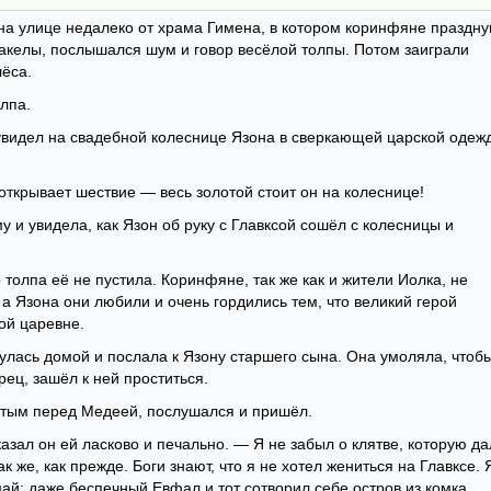
 на улице недалеко от храма Гимена, в котором коринфяне праздн
факелы, послышался шум и говор весёлой толпы. Потом заиграли
лёса.
лпа.
видел на свадебной колеснице Язона в сверкающей царской одеж
открывает шествие — весь золотой стоит он на колеснице!
 и увидела, как Язон об руку с Главксой сошёл с колесницы и
 толпа её не пустила. Коринфяне, так же как и жители Иолка, не
 а Язона они любили и очень гордились тем, что великий герой
ой царевне.
улась домой и послала к Язону старшего сына. Она умоляла, чтоб
рец, зашёл к ней проститься.
ватым перед Медеей, послушался и пришёл.
зал он ей ласково и печально. — Я не забыл о клятве, которую да
к же, как прежде. Боги знают, что я не хотел жениться на Главксе. 
ай: даже беспечный Евфал и тот сотворил себе остров из комка