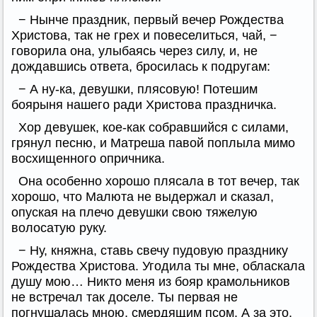
− Нынче праздник, первый вечер Рождества
Христова, так не грех и повеселиться, чай, −
говорила она, улыбаясь через силу, и, не
дождавшись ответа, бросилась к подругам:
− А ну-ка, девушки, плясовую! Потешим
боярыня нашего ради Христова праздничка.
Хор девушек, кое-как собравшийся с силами,
грянул песню, и Матреша павой поплыла мимо
восхищенного опричника.
Она особенно хорошо плясала в тот вечер, так
хорошо, что Малюта не выдержал и сказал,
опуская на плечо девушки свою тяжелую
волосатую руку.
− Ну, княжна, ставь свечу пудовую празднику
Рождества Христова. Угодила ты мне, обласкала
душу мою… Никто меня из бояр крамольников
не встречал так доселе. Ты первая не
погнушалась мною, смердящим псом. А за это,