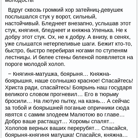
молодость!
Вдруг сквозь громкий хор затейниц-девушек
послышался стук у ворот, сильный,
настойчивый. Бледнеет внезапно, услышав этот
стук, княгиня, бледнеет и княжна Уленька. Не к
добру этот стук. Ох, не к добру. А внизу, в сенях,
уже слышатся нетерпеливые шаги. Бежит кто-то,
быстро, быстро перебирая ногами по ступеням
лестницы. И белее стены беленой появляется на
пороге молодой холоп.
− Княгиня-матушка, боярыня… Княжна-
боярышня, наше солнышко красное! Спасайтесь!
Христа ради, спасайтесь! Боярынь наш государя
великого словом прогневил… Его в тюрьму
бросили… На лютую пытку, на казнь… А сейчас
за тобой и боярышней поганые опричники сюда
явятся с самим злодеем Малютою во главе…
Добро ваше растащут… Хоромы спалят…
Холопов верных ваших перерубят… Спасайся,
боярыня-княгиня матушка! Спасайся, княжна…