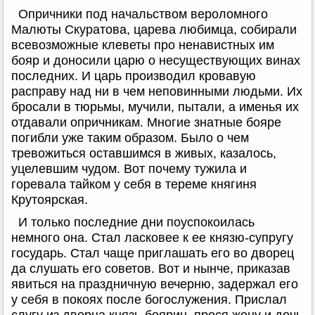
Опричники под начальством вероломного
Малюты Скуратова, царева любимца, собирали
всевозможные клеветы про ненавистных им
бояр и доносили царю о несуществующих винах
последних. И царь производил кровавую
расправу над ни в чем неповинными людьми. Их
бросали в тюрьмы, мучили, пытали, а именья их
отдавали опричникам. Многие знатные бояре
погибли уже таким образом. Было о чем
тревожиться оставшимся в живых, казалось,
уцелевшим чудом. Вот почему тужила и
горевала тайком у себя в тереме княгиня
Крутоярская.
И только последние дни поуспокоилась
немного она. Стал ласковее к ее князю-супругу
государь. Стал чаще приглашать его во дворец
да слушать его советов. Вот и нынче, приказав
явиться на праздничную вечерню, задержал его
у себя в покоях после богослужения. Прислал