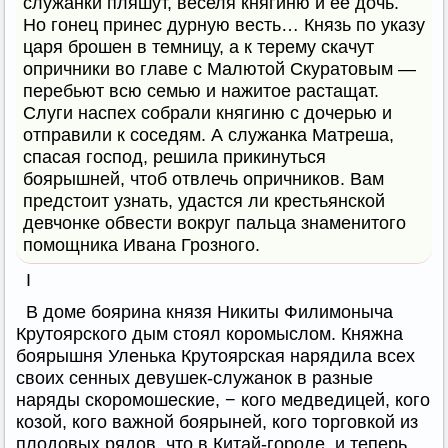
служанки пляшут, веселя княгиню и ее дочь.
Но гонец принес дурную весть… Князь по указу
царя брошен в темницу, а к терему скачут
опричники во главе с Малютой Скуратовым —
перебьют всю семью и нажитое растащат.
Слуги наспех собрали княгиню с дочерью и
отправили к соседям. А служанка Матреша,
спасая господ, решила прикинуться
боярышней, чтоб отвлечь опричников. Вам
предстоит узнать, удастся ли крестьянской
девчонке обвести вокруг пальца знаменитого
помощника Ивана Грозного.
I
В доме боярина князя Никиты Филимоныча
Крутоярского дым стоял коромыслом. Княжна
боярышня Уленька Крутоярская нарядила всех
своих сенных девушек-служанок в разные
наряды скоромошеские, − кого медведицей, кого
козой, кого важной боярыней, кого торговкой из
плодовых рядов, что в Китай-городе, и теперь