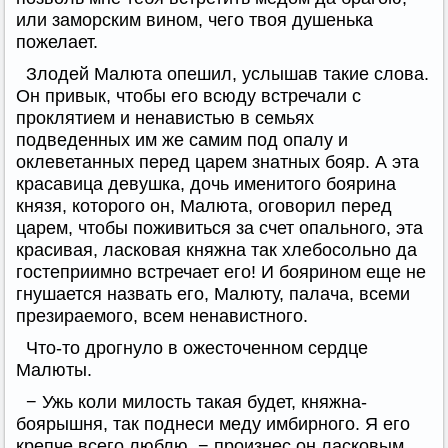
или заморским вином, чего твоя душенька
пожелает.
Злодей Малюта опешил, услышав такие слова.
Он привык, чтобы его всюду встречали с
проклятием и ненавистью в семьях
подведенных им же самим под опалу и
оклеветанных перед царем знатных бояр. А эта
красавица девушка, дочь именитого боярина
князя, которого он, Малюта, оговорил перед
царем, чтобы поживиться за счет опального, эта
красивая, ласковая княжна так хлебосольно да
гостеприимно встречает его! И боярином еще не
гнушается назвать его, Малюту, палача, всеми
презираемого, всем ненавистного.
Что-то дрогнуло в ожесточенном сердце
Малюты.
− Ужь коли милость такая будет, княжна-
боярышня, так поднеси меду имбирного. Я его
крепче всего люблю, − произнес он ласковым