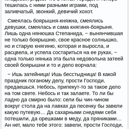
тешилась с ними разными играми, под
заливчатый, звонкий, девичий хохот.
Смеялась боярышня-княжна, смеялись
девушки, смеялась и сама княгиня-боярыня.
Лишь одна нянюшка Степанида, − вынянчившая
не только боярышню, свое красное солнышко,
но и старую княгиню, которая и выросла, и
расцвела, и успела состариться на ее руках, −
одна только нянька эта была недовольна затеей
своей боярышни и то и дело ворчала:
− Ишь затейница! Ишь бесстыдница! В какой
праздник поганому делу, прости Господи,
предаешься. Небось, припекут-то за такое дело
на том свете. Небось и так залаете. То ли бы
ладно да смирно было: сели бы чин-чином
вокруг стола да на лавках да песенку бы завели
какую путевую… Да сахарными снедями себя
потешили, да орешками в меду, да пряниками…
Ан нет, мало тебе этого: завели, прости Господи,