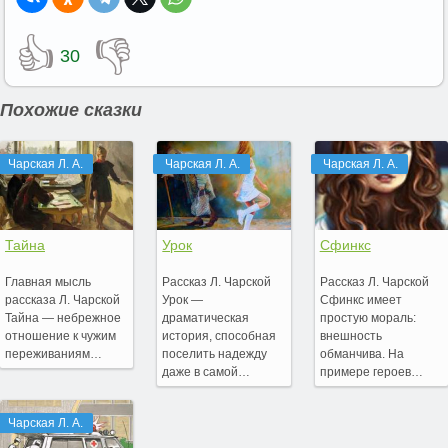
👍
👎
30
Похожие сказки
Чарская Л. А.
Чарская Л. А.
Чарская Л. А.
Тайна
Урок
Сфинкс
Главная мысль
Рассказ Л. Чарской
Рассказ Л. Чарской
рассказа Л. Чарской
Урок —
Сфинкс имеет
Тайна — небрежное
драматическая
простую мораль:
отношение к чужим
история, способная
внешность
переживаниям…
поселить надежду
обманчива. На
даже в самой…
примере героев…
Чарская Л. А.