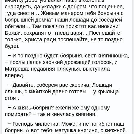
кибитку дорогую велел нашим холопам
снарядить, да укладки с добром, что поценнее,
туда снести… Живым манером тебя боярыня с
боярышней домчат наши лошади до соседней
обители… Там пока что приютят вас инокини
Божьи, сохранят от гнева царя… Поспешайте
только, Христа ради поспешайте, не то поздно
будет.
− И то поздно будет, боярыня, свет-княгинюшка,
− послышался звонкий дрожащий голосок, и
Матреша, недавняя плясунья, выступила
вперед.
− Давайте, соберем вас скорича. Лошади
слышь, с кибиткой давно готовы… у крыльца
стоят.
− А князь-боярин? Ужели же ему одному
помирать? − так и кинулась княгиня.
− Господь милостив. Може, и не погибнет наш
боярин. А вот тебя, матушка-княгиня, с княжной-