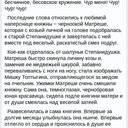
бесчинное, бесовское кружение. Чур меня! Чур!
Чур! Чур!
Последние слова относились к любимой
наперснице княжны − черноокой Матреше,
которая с козьей личной на голове подобралась
к старой Степанидушке и завертелась с ней
вместе под веселый, раскатистый смех подруг.
Кое-как отделалась от шалуньи Степанидушка.
Матреша быстро скинула личину козы и,
заменив ее медвежьей шкурой, забавно
переваливаясь с ноги на ногу, стала изображать
Мишку Топтыгина, отправляющегося за медом
на пчельник. Ужимки Матреши очень смешили
княжну. Сама она, темноглазая, чернобровая
юная красавица, сидела подле княгини матери и
от души смеялась над веселой затеей.
Развеселилась и сама княгиня. Впервые за
долгие месяцы улыбнулась она нынче. Впервые
отлегло от сердца и прояснилось в душе ее