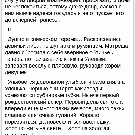
слугу из дворца князь-боярин, прося жену и дочь
не беспокоиться, потому дюже добр, ласков с
ним нынче надежа-государь и не отпускает его
до вечерней трапезы.
II
Душно в княжеском тереме… Раскраснелись
девичьи лица, пышут ярким румянцем. Матреша
давно сбросила с себя звериное обличье и
теперь, по приказанию княжны Уленьки,
запевает веселую плясовую, руководя хором
девушек.
Улыбается довольной улыбкой и сама княжна
Уленька. Черные очи горят как звезды;
усмехаются рубиновые губки. Нынче первый
рождественский вечер. Первый день святок, а
впереди еще много таких вечеров, много таких
славных святочных гуляний. Хорошо
порезвиться, да повеселиться вволюшку.
Хорошо жить на свете… Хороша золотая