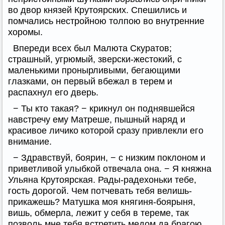
во двор князей Крутоярских. Спешились и
помчались нестройною толпою во внутренние
хоромы.
Впереди всех был Малюта Скуратов;
страшный, угрюмый, зверски-жестокий, с
маленькими пронырливыми, бегающими
глазками, он первый вбежал в терем и
распахнул его дверь.
− Ты кто такая? − крикнул он поднявшейся
навстречу ему Матреше, пышный наряд и
красивое личико которой сразу привлекли его
внимание.
− Здравствуй, боярин, − с низким поклоном и
приветливой улыбкой отвечала она. − Я княжна
Ульяна Крутоярская. Рады-радехоньки тебе,
гость дорогой. Чем потчевать тебя велишь-
прикажешь? Матушка моя княгиня-боярыня,
вишь, обмерла, лежит у себя в тереме, так
позволь мне тебя встретить медом да брагою,