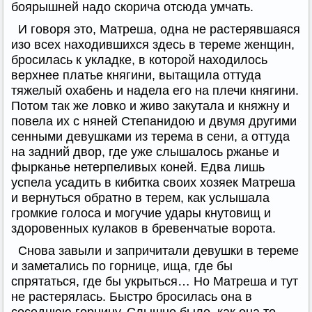
боярышней надо скорича отсюда умчать.
И говоря это, Матреша, одна не растерявшаяся
изо всех находившихся здесь в тереме женщин,
бросилась к укладке, в которой находилось
верхнее платье княгини, вытащила оттуда
тяжелый охабень и надела его на плечи княгини.
Потом так же ловко и живо закутала и княжну и
повела их с няней Степанидою и двумя другими
сенными девушками из терема в сени, а оттуда
на задний двор, где уже слышалось ржанье и
фырканье нетерпеливых коней. Едва лишь
успела усадить в кибитка своих хозяек Матреша
и вернуться обратно в терем, как услышала
громкие голоса и могучие удары кнутовищ и
здоровенных кулаков в бревенчатые ворота.
Снова завыли и запричитали девушки в тереме
и заметались по горнице, ища, где бы
спрятаться, где бы укрыться… Но Матреша и тут
не растерялась. Быстро бросилась она в