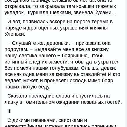
соседнюю горницу. Слышно было, как она то
открывала, то закрывала там крышки тяжелых
укладок, шуршала шелками, звенела бусами…
И вот, появилась вскоре на пороге терема в
наряде и драгоценных украшениях княжны
Уленьки.
− Слушайте же, девоньки, − приказала она
подругам. − Выдавайте меня все за княжну
нашу, светика нашего − боярышню, чтобы
истинный след их замести, чтобы дать укрыться
без помехи нашим голубушкам. Слышь, девки,
все как одна меня за княжну выставляйте! И кто
ведает, может, и пронесет Господь мимо бояр
наших лютую беду.
Сказала последние слова и опустилась на
лавку в томительном ожидании незваных гостей.
III
С дикими гиканьями, свистками и
непристойными шутками ворвались опричники