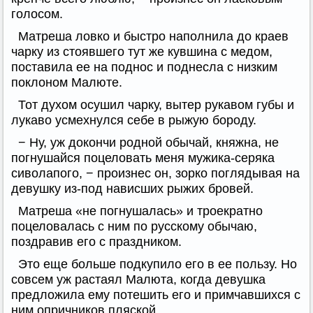
голосом.
Матреша ловко и быстро наполнила до краев
чарку из стоявшего тут же кувшина с медом,
поставила ее на поднос и поднесла с низким
поклоном Малюте.
Тот духом осушил чарку, вытер рукавом губы и
лукаво усмехнулся себе в рыжую бороду.
− Ну, уж докончи родной обычай, княжна, не
погнушайся поцеловать меня мужика-серяка
сиволапого, − произнес он, зорко поглядывая на
девушку из-под нависших рыжих бровей.
Матреша «не погнушалась» и троекратно
поцеловалась с ним по русскому обычаю,
поздравив его с праздником.
Это еще больше подкупило его в ее пользу. Но
совсем уж растаял Малюта, когда девушка
предложила ему потешить его и примчавшихся с
ним опричников пляской.