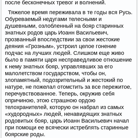
после бесконечных тревог и волнений.
Тяжелое время переживала в те годы вся Русь.
Обуреваемый недугами телесными и
душевными, озлобленный на бояр старинных
знатных родов царь Иоанн Васильевич,
прозванный впоследствии за свои жестокие
деяния «Грозным», устроил целое гонение
подчас на лучших людей. Слишком еще живо
было в памяти царя несправедливое отношение
к нему знатных бояр, управлявших за его
малолетством государством, чтобы он,
злопамятный, подозрительный и жестокий по
натуре, не пожелал отомстить за все пережитое,
перечувствованное. Теперь, окружив себя
опричиною, этою страшною ордою
телохранителей, которую он набрал из самых
«худородных» людей, ненавидящих знатных
родовитых бояр, царь Иоанн Васильевич начал
при помощи ее всячески истреблять старинные
боярские роды.