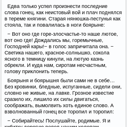
Едва только успел произнести последние
слова гонец, как неистовый вой и плач поднялся
в тереме княгини. Старая нянюшка-пестунья как
стояла, так и повалилась в ноги боярыне:
− Вот оно где горе-злосчастье-то наше лютое,
вот оно где! Дождались мы, горемычные,
Господней кары!− в голос запричитала она. −
Светика нашего, красное-солнышко, сокола
ясного в темницу кинули, на лютую казнь
обрекли. И куда нам, сиротам несчастным,
голову приклонить теперь.
Боярыня и боярышня были сами не в себе…
Без кровинки, бледные, испуганные, сидели они,
словно не живые, на лавке. Грозное известие
сразило их, лишило их силы двигаться,
соображать, вымолвить хоть единое слово. А
взволнованный гонец все торопил и торопил:
− Собирайтесь! Послушайте, родимые. Я и