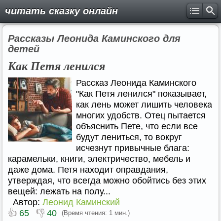
читать сказку онлайн
Рассказы Леонида Каминского для
детей
Как Петя ленился
Рассказ Леонида Каминского
"Как Петя ленился" показывает,
как лень может лишить человека
многих удобств. Отец пытается
объяснить Пете, что если все
будут лениться, то вокруг
исчезнут привычные блага:
карамельки, книги, электричество, мебель и
даже дома. Петя находит оправдания,
утверждая, что всегда можно обойтись без этих
вещей: лежать на полу...
Автор:
Леонид Каминский
👍
👎
65
40
(Время чтения: 1 мин.)