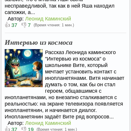
несправедливой, так как в ней Яша находил
сапожки, а...
Автор:
Леонид Каминский
👍
👎
37
7
(Время чтения: 1 мин.)
Интервью из космоса
Рассказ Леонида каминского
"Интервью из космоса" о
школьнике Вите, который
мечтает установить контакт с
инопланетянами. Витя начинает
думать о том, как бы он стал
героем, общавшимся с
инопланетянами, но внезапно сталкивается с
реальностью: на экране телевизора появляется
инопланетянин, и начинается диалог.
Инопланетянин задаёт Вите ряд вопросов...
Автор:
Леонид Каминский
👍
👎
37
19
(Время чтения: 1 мин.)