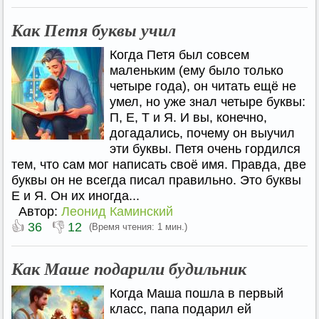
Как Петя буквы учил
Когда Петя был совсем
маленьким (ему было только
четыре года), он читать ещё не
умел, но уже знал четыре буквы:
П, Е, Т и Я. И вы, конечно,
догадались, почему он выучил
эти буквы. Петя очень гордился
тем, что сам мог написать своё имя. Правда, две
буквы он не всегда писал правильно. Это буквы
Е и Я. Он их иногда...
Автор:
Леонид Каминский
👍
👎
36
12
(Время чтения: 1 мин.)
Как Маше подарили будильник
Когда Маша пошла в первый
класс, папа подарил ей