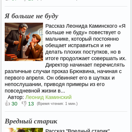
Я больше не буду
Рассказ Леонида Каминского «Я
больше не буду» повествует о
мальчике, который постоянно
обещает исправиться и не
делать плохих поступков, но в
итоге продолжает совершать их.
Директор начинает перечислять
различные случаи проказ Брюквина, начиная с
первого апреля. Он обвиняет его в шутках и
непослушании, приводя примеры из его
повседневной жизни в...
Автор:
Леонид Каминский
👍
👎
30
13
(Время чтения: 1 мин.)
Вредный старик
Рассказ "Вредный старик"