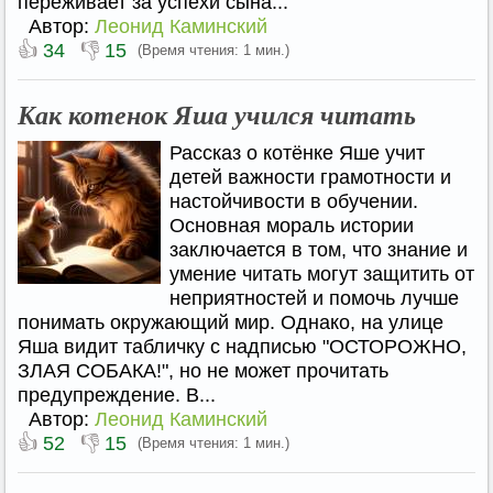
переживает за успехи сына...
Автор:
Леонид Каминский
👍
👎
34
15
(Время чтения: 1 мин.)
Как котенок Яша учился читать
Рассказ о котёнке Яше учит
детей важности грамотности и
настойчивости в обучении.
Основная мораль истории
заключается в том, что знание и
умение читать могут защитить от
неприятностей и помочь лучше
понимать окружающий мир. Однако, на улице
Яша видит табличку с надписью "ОСТОРОЖНО,
ЗЛАЯ СОБАКА!", но не может прочитать
предупреждение. В...
Автор:
Леонид Каминский
👍
👎
52
15
(Время чтения: 1 мин.)