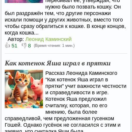
перебивал её, утверждая, что
нужно было позвать кошку. Он
был раздражён тем, что другие персонажи
искали помощи у других животных, вместо того
чтобы сразу обратиться к кошке. В конце концов,
когда кошка...
Автор:
Леонид Каминский
👍
👎
51
8
(Время чтения: 1 мин.)
Как котенок Яша играл в прятки
Рассказ Леонида Каминского
"Как котенок Яша играл в
прятки" учит важности честности
и справедливости в игре.
Котенок Яша предложил
считалку, которая, по его
мнению, была более
справедливой, чем предложенная гусенком
Гошей. Однако гусёнок не согласился с этим и
заявил, что считалка Яши была