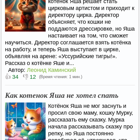
котёнок Яша решает стать
цирковым артистом и приходит к
директору цирка. Директор
объясняет, что кошки не
поддаются дрессировке, но Яша
настаивает на том, что сможет
научиться. Директор соглашается взять котёнка
на работу, и теперь Яша выступает в цирке,
объявляя на арене: «Уссурийские тигры!».
Рассказ о котёнке Яше и...
Автор:
Леонид Каминский
👍
👎
34
12
(Время чтения: 1 мин.)
Как котенок Яша не хотел спать
Котёнок Яша не мог заснуть и
просил свою маму, кошку Мурку,
рассказать ему сказку. Мурка
начала рассказывать сказку про
репку, но Яша постоянно