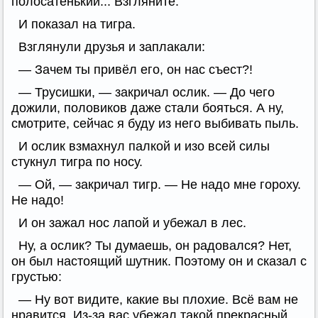
полосатенький... Взгляните.
И показал на тигра.
Взглянули друзья и заплакали:
— Зачем ты привёл его, он нас съест?!
— Трусишки, — закричал ослик. — До чего
дожили, половиков даже стали бояться. А ну,
смотрите, сейчас я буду из него выбивать пыль.
И ослик взмахнул палкой и изо всей силы
стукнул тигра по носу.
— Ой, — закричал тигр. — Не надо мне гороху.
Не надо!
И он зажал нос лапой и убежал в лес.
Ну, а ослик? Ты думаешь, он радовался? Нет,
он был настоящий шутник. Поэтому он и сказал с
грустью:
— Ну вот видите, какие вы плохие. Всё вам не
нравится. Из-за вас убежал такой прекрасный