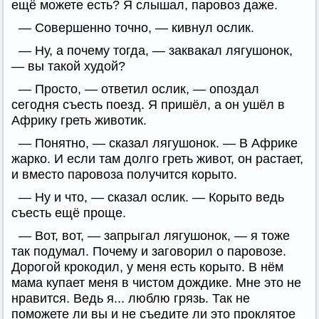
ещё можете есть? Я слышал, паровоз даже.
— Совершенно точно, — кивнул ослик.
— Ну, а почему тогда, — заквакал лягушонок,
— вы такой худой?
— Просто, — ответил ослик, — опоздал
сегодня съесть поезд. Я пришёл, а он ушёл в
Африку греть животик.
— Понятно, — сказал лягушонок. — В Африке
жарко. И если там долго греть живот, он растает,
и вместо паровоза получится корыто.
— Ну и что, — сказал ослик. — Корыто ведь
съесть ещё проще.
— Вот, вот, — запрыгал лягушонок, — я тоже
так подумал. Почему и заговорил о паровозе.
Дорогой крокодил, у меня есть корыто. В нём
мама купает меня в чистом дождике. Мне это не
нравится. Ведь я... люблю грязь. Так не
поможете ли вы и не съедите ли это проклятое