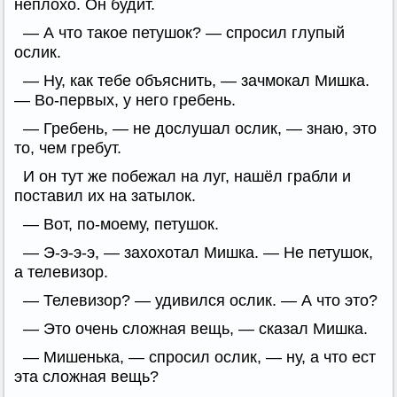
неплохо. Он будит.
— А что такое петушок? — спросил глупый
ослик.
— Ну, как тебе объяснить, — зачмокал Мишка.
— Во-первых, у него гребень.
— Гребень, — не дослушал ослик, — знаю, это
то, чем гребут.
И он тут же побежал на луг, нашёл грабли и
поставил их на затылок.
— Вот, по-моему, петушок.
— Э-э-э-э, — захохотал Мишка. — Не петушок,
а телевизор.
— Телевизор? — удивился ослик. — А что это?
— Это очень сложная вещь, — сказал Мишка.
— Мишенька, — спросил ослик, — ну, а что ест
эта сложная вещь?