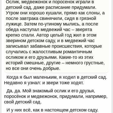
Ослик, медвежонок и поросенок играли в
детский сад, даже расписание придумали.
Утром они хорошо кушали, прямо как слоны, а
после завтрака свинячили, сидя в грязной
лужице. Затем по-утиному мылись, а после
обеда наступал медвежий час – зверята
крепко спали. Автор целый год жил в этом
зверином детском саду, и в медвежий час
записывал забавные происшествия, которые
случались с жалостливым романтичным
осликом и его друзьями. Какие-то из этих
историй смешные, другие – немного грустные,
но все они очень добрые.
Когда я был маленьким, я ходил в детский сад.
Недавно я узнал: и звери тоже ходят.
Да, да. Мой знакомый ослик и его друзья,
поросёнок и медвежонок, придумали, например,
свой детский сад.
И у них всё, как в настоящем детском саду.