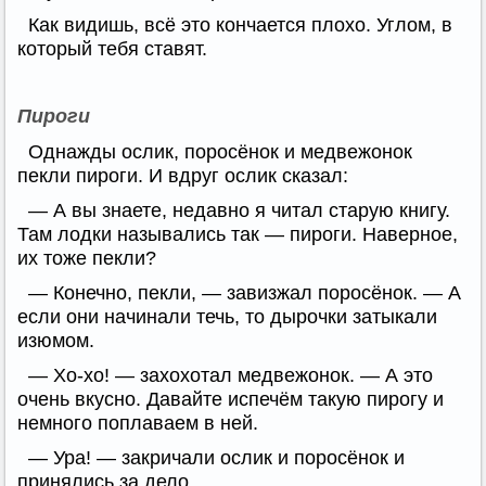
Как видишь, всё это кончается плохо. Углом, в
который тебя ставят.
Пироги
Однажды ослик, поросёнок и медвежонок
пекли пироги. И вдруг ослик сказал:
— А вы знаете, недавно я читал старую книгу.
Там лодки назывались так — пироги. Наверное,
их тоже пекли?
— Конечно, пекли, — завизжал поросёнок. — А
если они начинали течь, то дырочки затыкали
изюмом.
— Хо-хо! — захохотал медвежонок. — А это
очень вкусно. Давайте испечём такую пирогу и
немного поплаваем в ней.
— Ура! — закричали ослик и поросёнок и
принялись за дело.