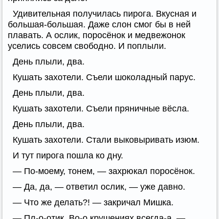
Удивительная получилась пирога. Вкусная и
большая-большая. Даже слон смог бы в ней
плавать. А ослик, поросёнок и медвежонок
уселись совсем свободно. И поплыли.
День плыли, два.
Кушать захотели. Съели шоколадный парус.
День плыли, два.
Кушать захотели. Съели пряничные вёсла.
День плыли, два.
Кушать захотели. Стали выковыривать изюм.
И тут пирога пошла ко дну.
— По-моему, тонем, — захрюкал поросёнок.
— Да, да, — ответил ослик, — уже давно.
— Что же делать?! — закричал Мишка.
— Пл-о-отик. Во-о крушениях всегда-а, —