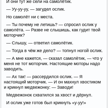
И они тут же сели на самолётик.
— Уу-уу-уу, — загудел ослик.
Но самолёт ни с места.
— Ты почему не летишь? — спросил ослик у
самолёта. — Разве не слышишь, как гудит твой
моторчик?
— Слышу, — ответил самолётик.
— Тогда в чём же дело? — топнул ногой ослик.
— А мне кажется, — сказал самолётик, — что у
меня не тот моторчик. Настоящие моторы надо
заводить.
— Ах так! — рассердился ослик. — Я
настоящий моторчик. — И он махнул хвостиком
и крикнул медвежонку: — Заводи!
Медвежонок схватился за хвост и дёрнул.
И ослик уже готов был крикнуть «у-уу!»