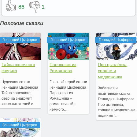
👍
👎
86
1
Похожие сказки
Геннадий Цыферов
Геннадий Цыферов
Геннадий Цыферов
Тайна запечного
Паровозик из
Про цыплёнка,
сверчка
Ромашково
солнце и
медвежонка
Чудесная сказка
Главный герой сказки
Геннадия Цыферова
Геннадия Цыферова
Забавная и
Тайна запечного
Паровозик из
позитивная сказка
сверчка знакомит
Ромашкова –
Геннадия Цыферова
юных читателей с…
романтичный,
Про цыпленка,
немного…
солнце и медвежонка
поднимет…
Геннадий Цыферов