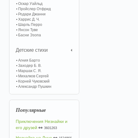
Оскар Уайльд
Пройслер Отфрид
Родари Джанни
Харрис Д. Ч.
Шарль Перро
Янсон Туве
Басни Эзопа
Детские стихи
Агния Барто
Заходер Б. В.
Маршак С. Я.
Михалков Сергей
Корней Чуковский
Александр Пушкин
Популярные
Приключения Незнайки и
его друзей
👀
3601263
Незнайка на Луне
👀