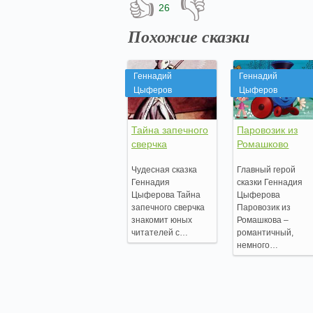
👍
👎
26
Похожие сказки
Геннадий
Геннадий
Цыферов
Цыферов
Тайна запечного
Паровозик из
сверчка
Ромашково
Чудесная сказка
Главный герой
Геннадия
сказки Геннадия
Цыферова Тайна
Цыферова
запечного сверчка
Паровозик из
знакомит юных
Ромашкова –
читателей с…
романтичный,
немного…