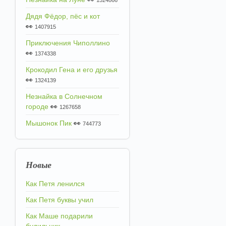
1524866
Дядя Фёдор, пёс и кот
👀
1407915
Приключения Чиполлино
👀
1374338
Крокодил Гена и его друзья
👀
1324139
Незнайка в Солнечном
городе
👀
1267658
Мышонок Пик
👀
744773
Новые
Как Петя ленился
Как Петя буквы учил
Как Маше подарили