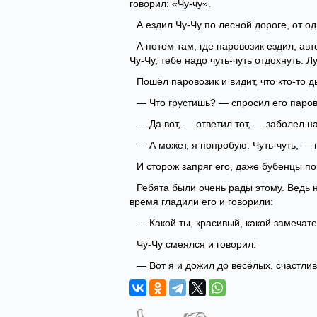
говорил: «Чу-чу».
А ездил Чу-Чу по лесной дороге, от од
А потом там, где паровозик ездил, ав
Чу-Чу, тебе надо чуть-чуть отдохнуть. Л
Пошёл паровозик и видит, что кто-то д
— Что грустишь? — спросил его паров
— Да вот, — ответил тот, — заболел н
— А может, я попробую. Чуть-чуть, — 
И сторож запряг его, даже бубенцы по
Ребята были очень рады этому. Ведь 
время гладили его и говорили:
— Какой ты, красивый, какой замечат
Чу-Чу смеялся и говорил:
— Вот я и дожил до весёлых, счастли