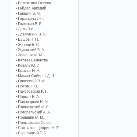
Валентина Осеева
Гайдар Аркадий
Гаршин В. М.
Гераскина Лия
Голявкин В. В.
Даль В.И.
Драгунский В. Ю.
Ершов П. П.
Житков Б. С.
Жуковский В. А.
Зощенко М. М.
Катаев Валентин
Коваль Ю. И.
Крылов И. А.
Мамин-Сибиряк Д. Н.
Одоевский В. Ф.
Носов Н. Н.
Паустовский К. Г.
Пермяк Е. А.
Пивоварова И. М.
Пляцковский М. С.
Погорельский А. A.
Пришвин М. М.
Прокофьева Софья
Салтыков-Щедрин М. Е.
Скребицкий Г. А.