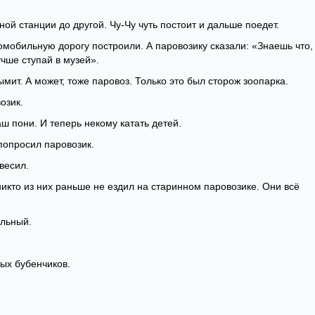
ной станции до другой. Чу-Чу чуть постоит и дальше поедет.
томобильную дорогу построили. А паровозику сказали: «Знаешь что,
учше ступай в музей».
ымит. А может, тоже паровоз. Только это был сторож зоопарка.
озик.
аш пони. И теперь некому катать детей.
попросил паровозик.
весил.
никто из них раньше не ездил на старинном паровозике. Они всё
ельный.
вых бубенчиков.