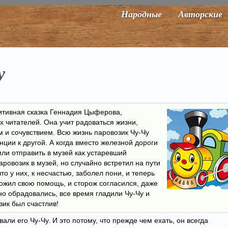
Народные
Авторские
у
зитивная сказка Геннадия Цыферова,
 читателей. Она учит радоваться жизни,
 и сочувствием. Всю жизнь паровозик Чу-Чу
нции к другой. А когда вместо железной дороги
ли отправить в музей как устаревший
ровозик в музей, но случайно встретил на пути
то у них, к несчастью, заболел пони, и теперь
ложил свою помощь, и сторож согласился, даже
но обрадовались, все время гладили Чу-Чу и
зик был счастлив!
али его Чу-Чу. И это потому, что прежде чем ехать, он всегда