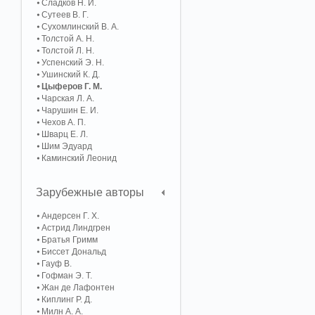
Сладков Н. И.
Сутеев В. Г.
Сухомлинский В. А.
Толстой А. Н.
Толстой Л. Н.
Успенский Э. Н.
Ушинский К. Д.
Цыферов Г. М.
Чарская Л. А.
Чарушин Е. И.
Чехов А. П.
Шварц Е. Л.
Шим Эдуард
Каминский Леонид
Зарубежные авторы
Андерсен Г. Х.
Астрид Линдгрен
Братья Гримм
Биссет Дональд
Гауф В.
Гофман Э. Т.
Жан де Лафонтен
Киплинг Р. Д.
Милн А. А.