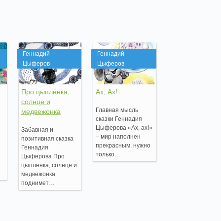
Геннадий
Геннадий
Цыферов
Цыферов
Про цыплёнка,
Ах, Ах!
солнце и
Главная мысль
медвежонка
сказки Геннадия
Цыферова «Ах, ах!»
Забавная и
– мир наполнен
позитивная сказка
прекрасным, нужно
Геннадия
только…
Цыферова Про
цыпленка, солнце и
медвежонка
поднимет…