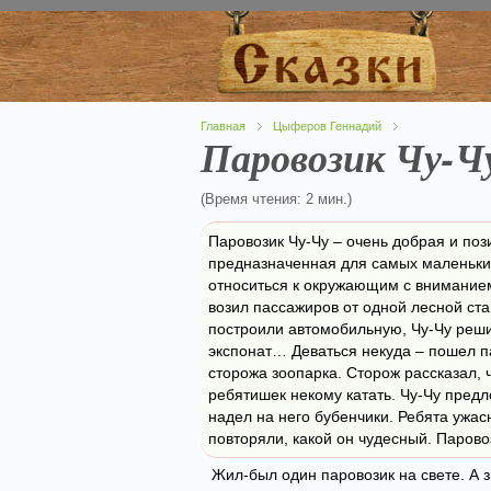
Главная
Цыферов Геннадий
Паровозик Чу-Ч
(Время чтения: 2 мин.)
Паровозик Чу-Чу – очень добрая и по
предназначенная для самых маленьких
относиться к окружающим с вниманием
возил пассажиров от одной лесной ста
построили автомобильную, Чу-Чу реши
экспонат… Деваться некуда – пошел па
сторожа зоопарка. Сторож рассказал, ч
ребятишек некому катать. Чу-Чу пред
надел на него бубенчики. Ребята ужас
повторяли, какой он чудесный. Парово
Жил-был один паровозик на свете. А зв