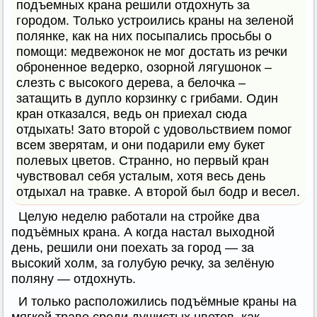
подъемных крана решили отдохнуть за
городом. Только устроились краны на зеленой
полянке, как на них посыпались просьбы о
помощи: медвежонок не мог достать из речки
оброненное ведерко, озорной лягушонок –
слезть с высокого дерева, а белочка –
затащить в дупло корзинку с грибами. Один
кран отказался, ведь он приехал сюда
отдыхать! Зато второй с удовольствием помог
всем зверятам, и они подарили ему букет
полевых цветов. Странно, но первый кран
чувствовал себя усталым, хотя весь день
отдыхал на травке. А второй был бодр и весел.
Целую неделю работали на стройке два
подъёмных крана. А когда настал выходной
день, решили они поехать за город — за
высокий холм, за голубую речку, за зелёную
поляну — отдохнуть.
И только расположились подъёмные краны на