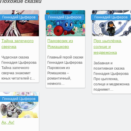
Похожие сказки
Геннадий Цыферов
Геннадий Цыферов
Геннадий Цыферов
Тайна запечного
Паровозик из
Про цыплёнка,
сверчка
Ромашково
солнце и
медвежонка
Чудесная сказка
Главный герой сказки
Геннадия Цыферова
Геннадия Цыферова
Забавная и
Тайна запечного
Паровозик из
позитивная сказка
сверчка знакомит
Ромашкова –
Геннадия Цыферова
юных читателей с…
романтичный,
Про цыпленка,
немного…
солнце и медвежонка
поднимет…
Геннадий Цыферов
Ах, Ах!