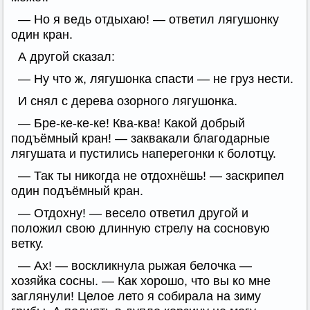
— Но я ведь отдыхаю! — ответил лягушонку
один кран.
А другой сказал:
— Ну что ж, лягушонка спасти — не груз нести.
И снял с дерева озорного лягушонка.
— Бре-ке-ке-ке! Ква-ква! Какой добрый
подъёмный кран! — заквакали благодарные
лягушата и пустились наперегонки к болотцу.
— Так ты никогда не отдохнёшь! — заскрипел
один подъёмный кран.
— Отдохну! — весело ответил другой и
положил свою длинную стрелу на сосновую
ветку.
— Ах! — воскликнула рыжая белочка —
хозяйка сосны. — Как хорошо, что вы ко мне
заглянули! Целое лето я собирала на зиму