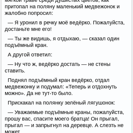
мягкой траве среди душистых цветов, как
притопал на поляну маленький медвежонок и
жалобно попросил:
— Я уронил в речку моё ведёрко. Пожалуйста,
достаньте мне его!
— Ты же видишь, я отдыхаю, — сказал один
подъёмный кран.
А другой ответил:
— Ну что ж, ведёрко достать — не стены
ставить.
Поднял подъёмный кран ведёрко, отдал
медвежонку и подумал: «Теперь и отдохнуть
можно». Да не тут-то было.
Прискакал на полянку зелёный лягушонок:
— Уважаемые подъёмные краны, пожалуйста,
прошу вас, спасите моего братца! Он прыгал,
прыгал — и запрыгнул на деревце. А слезть не
может.