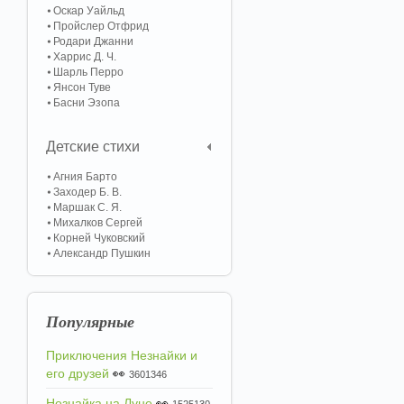
Оскар Уайльд
Пройслер Отфрид
Родари Джанни
Харрис Д. Ч.
Шарль Перро
Янсон Туве
Басни Эзопа
Детские стихи
Агния Барто
Заходер Б. В.
Маршак С. Я.
Михалков Сергей
Корней Чуковский
Александр Пушкин
Популярные
Приключения Незнайки и
его друзей
👀
3601346
Незнайка на Луне
👀