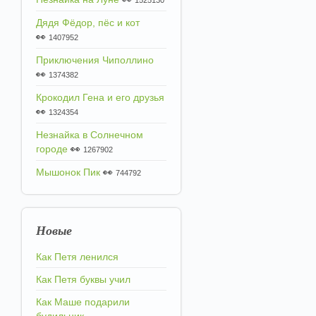
1525130
Дядя Фёдор, пёс и кот
👀
1407952
Приключения Чиполлино
👀
1374382
Крокодил Гена и его друзья
👀
1324354
Незнайка в Солнечном
городе
👀
1267902
Мышонок Пик
👀
744792
Новые
Как Петя ленился
Как Петя буквы учил
Как Маше подарили