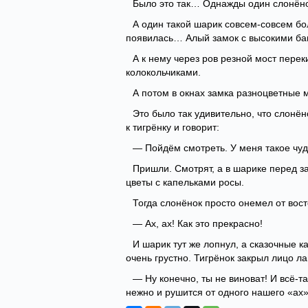
Было это так… Однажды один слонёно
А один такой шарик совсем-совсем бо
появилась… Алый замок с высокими б
А к нему через ров резной мост перек
колокольчиками.
А потом в окнах замка разноцветные м
Это было так удивительно, что слонё
к тигрёнку и говорит:
— Пойдём смотреть. У меня такое чуд
Пришли. Смотрят, а в шарике перед з
цветы с капельками росы.
Тогда слонёнок просто онемел от вос
— Ах, ах! Как это прекрасно!
И шарик тут же лопнул, а сказочные к
очень грустно. Тигрёнок закрыл лицо л
— Ну конечно, ты не виноват! И всё-т
нежно и рушится от одного нашего «ах»