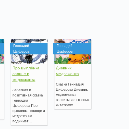
Геннадий
Геннадий
Цыферов
Цыферов
Про цыплёнка,
Дневник
солнце и
медвежонка
медвежонка
Сказка Геннадия
Циферова Дневник
Забавная и
медвежонка
позитивная сказка
воспитывает в юных
Геннадия
читателях…
Цыферова Про
цыпленка, солнце и
медвежонка
поднимет…