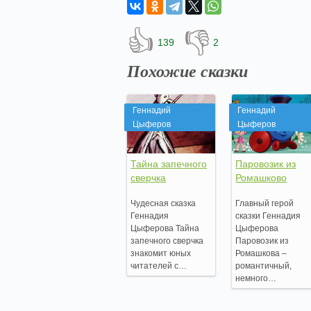
👍
👎
139
2
Похожие сказки
Геннадий
Геннадий
Цыферов
Цыферов
Тайна запечного
Паровозик из
сверчка
Ромашково
Чудесная сказка
Главный герой
Геннадия
сказки Геннадия
Цыферова Тайна
Цыферова
запечного сверчка
Паровозик из
знакомит юных
Ромашкова –
читателей с…
романтичный,
немного…