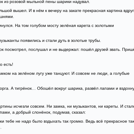
к из розовой мыльной пены шарики надувал.
льшой вышел. И в нём к вечеру на закате прекрасная картина вдруг
ашнями.
инулся. На том голубом мосту зелёная карета с золотыми
узыканты появились и стали дуть в золотые трубы.
нок посмотрел, послушал и не выдержал: пошёл друзей звать. Приш
о есть!
амком на зелёном лугу уже танцуют. И совсем не люди, а голубые
торга. А тигрёнок… Обошёл вокруг шарика, развёл лапами и вздохну
артины исчезли совсем. Ни замка, ни музыкантов, ни кареты. И стал
апами, а добрый слонёнок, подумав, сказал:
аки тебе не надо было вздыхать так громко. Ведь всё прекрасное та
.