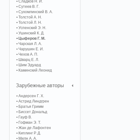
Сладков Н. И.
Сутеев В. Г.
Сухомлинский В. А.
Толстой А. Н.
Толстой Л. Н.
Успенский Э. Н.
Ушинский К. Д.
Цыферов Г. М.
Чарская Л. А.
Чарушин Е. И.
Чехов А. П.
Шварц Е. Л.
Шим Эдуард
Каминский Леонид
Зарубежные авторы
Андерсен Г. Х.
Астрид Линдгрен
Братья Гримм
Биссет Дональд
Гауф В.
Гофман Э. Т.
Жан де Лафонтен
Киплинг Р. Д.
Милн А. А.