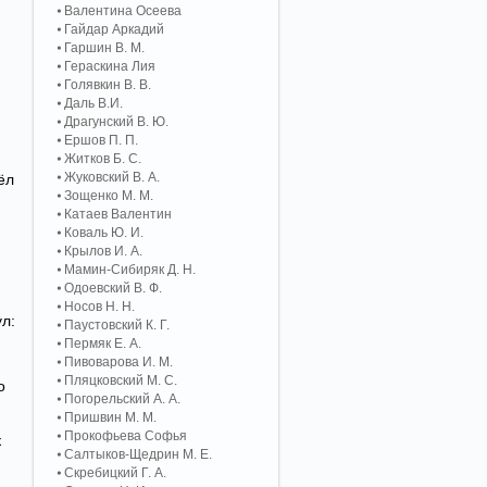
Валентина Осеева
Гайдар Аркадий
Гаршин В. М.
Гераскина Лия
Голявкин В. В.
Даль В.И.
Драгунский В. Ю.
Ершов П. П.
Житков Б. С.
Жуковский В. А.
ёл
Зощенко М. М.
Катаев Валентин
Коваль Ю. И.
Крылов И. А.
Мамин-Сибиряк Д. Н.
Одоевский В. Ф.
Носов Н. Н.
л:
Паустовский К. Г.
Пермяк Е. А.
Пивоварова И. М.
Пляцковский М. С.
о
Погорельский А. A.
Пришвин М. М.
Прокофьева Софья
к
Салтыков-Щедрин М. Е.
Скребицкий Г. А.