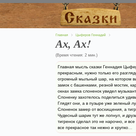
Главная
Цыферов Геннадий
Ах, Ах!
(Время чтения: 2 мин.)
Главная мысль сказки Геннадия Цыфер
прекрасным, нужно только его разгляд
огромный мыльный шар, на котором вы
замок с башенками, резной мостик, ка
окнах замка слоненок увидел музыкант
Слоненку захотелось поделиться удив
Глядят они, а в пузыре уже зеленый 
Слоненок замер от восхищения, а тигр
Чудесный шарик тут же лопнул, и друз
тигренок сделал это не нарочно, и вс
все прекрасное так нежно и хрупко…