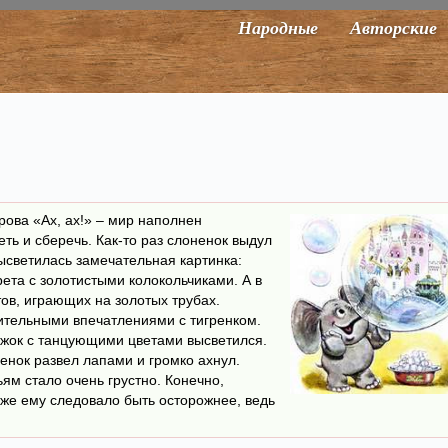
Народные
Авторские
ова «Ах, ах!» – мир наполнен
еть и сберечь. Как-то раз слоненок выдул
светилась замечательная картинка:
рета с золотистыми колокольчиками. А в
ов, играющих на золотых трубах.
ительными впечатлениями с тигренком.
лужок с танцующими цветами высветился.
енок развел лапами и громко ахнул.
ьям стало очень грустно. Конечно,
е же ему следовало быть осторожнее, ведь