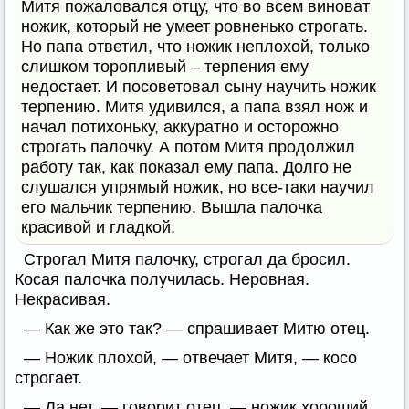
Митя пожаловался отцу, что во всем виноват
ножик, который не умеет ровненько строгать.
Но папа ответил, что ножик неплохой, только
слишком торопливый – терпения ему
недостает. И посоветовал сыну научить ножик
терпению. Митя удивился, а папа взял нож и
начал потихоньку, аккуратно и осторожно
строгать палочку. А потом Митя продолжил
работу так, как показал ему папа. Долго не
слушался упрямый ножик, но все-таки научил
его мальчик терпению. Вышла палочка
красивой и гладкой.
Строгал Митя палочку, строгал да бросил.
Косая палочка получилась. Неровная.
Некрасивая.
— Как же это так? — спрашивает Митю отец.
— Ножик плохой, — отвечает Митя, — косо
строгает.
— Да нет, — говорит отец, — ножик хороший.