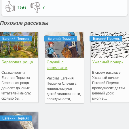
👍
👎
156
7
Похожие рассказы
Евгений Пермяк
Евгений Пермяк
Евгений Пермяк
Берёзовая роща
Случай с
Ужасный почерк
кошельком
Сказка-притча
В своем рассказе
Евгения Пермяка
Ужасный почерк
Рассказ Евгения
Березовая роща
Евгений Пермяк
Пермяка Случай с
доносит до юных
преподносит детям
кошельком учит
читателей мысль:
ценный урок:
детей человечности,
сколько бы…
многие…
порядочности,…
Евгений Пермяк