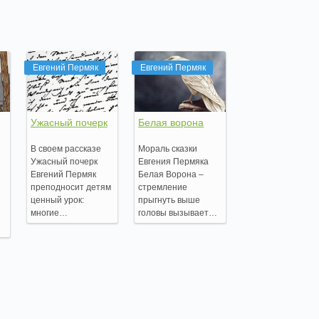
Евгений Пермяк
Евгений Пермяк
Ужасный почерк
Белая ворона
В своем рассказе
Мораль сказки
Ужасный почерк
Евгения Пермяка
Евгений Пермяк
Белая Ворона –
преподносит детям
стремление
ценный урок:
прыгнуть выше
многие…
головы вызывает…