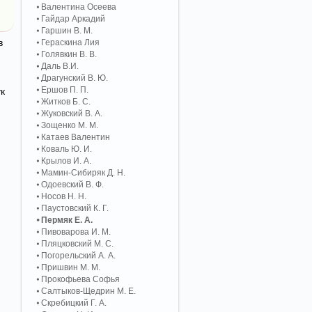
Валентина Осеева
Гайдар Аркадий
Гаршин В. М.
в
Гераскина Лия
Голявкин В. В.
Даль В.И.
Драгунский В. Ю.
Ершов П. П.
к
Житков Б. С.
Жуковский В. А.
Зощенко М. М.
Катаев Валентин
Коваль Ю. И.
Крылов И. А.
Мамин-Сибиряк Д. Н.
Одоевский В. Ф.
Носов Н. Н.
Паустовский К. Г.
Пермяк Е. А.
Пивоварова И. М.
Пляцковский М. С.
Погорельский А. A.
Пришвин М. М.
Прокофьева Софья
Салтыков-Щедрин М. Е.
Скребицкий Г. А.