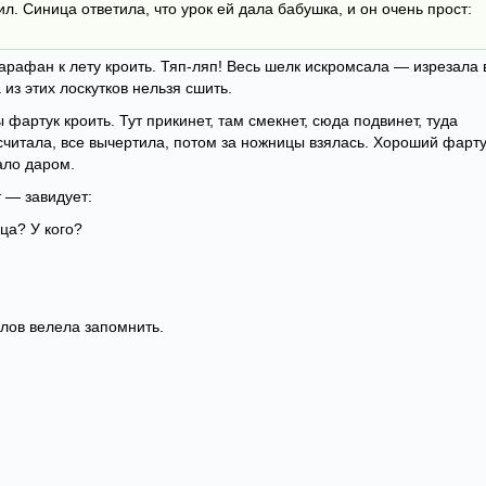
л. Синица ответила, что урок ей дала бабушка, и он очень прост:
рафан к лету кроить. Тяп-ляп! Весь шелк искромсала — изрезала 
 из этих лоскутков нельзя сшить.
фартук кроить. Тут прикинет, там смекнет, сюда подвинет, туда
считала, все вычертила, потом за ножницы взялась. Хороший фарту
ало даром.
 — завидует:
ца? У кого?
лов велела запомнить.