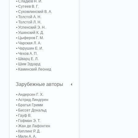
Сладков Н. И.
Сутеев В. Г.
Сухомлинский В. А.
Толстой А. Н.
Толстой Л. Н.
Успенский Э. Н.
Ушинский К. Д.
Цыферов Г. М.
Чарская Л. А.
Чарушин Е. И.
Чехов А. П.
Шварц Е. Л.
Шим Эдуард
Каминский Леонид
Зарубежные авторы
Андерсен Г. Х.
Астрид Линдгрен
Братья Гримм
Биссет Дональд
Гауф В.
Гофман Э. Т.
Жан де Лафонтен
Киплинг Р. Д.
Милн А. А.