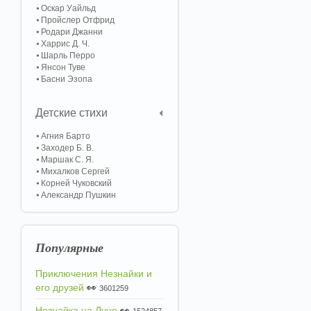
Оскар Уайльд
Пройслер Отфрид
Родари Джанни
Харрис Д. Ч.
Шарль Перро
Янсон Туве
Басни Эзопа
Детские стихи
Агния Барто
Заходер Б. В.
Маршак С. Я.
Михалков Сергей
Корней Чуковский
Александр Пушкин
Популярные
Приключения Незнайки и
его друзей
👀
3601259
Незнайка на Луне
👀