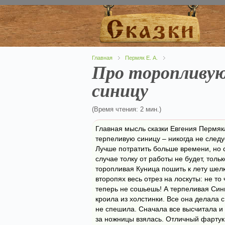
Главная
Пермяк Е. А.
Про торопливую
синицу
(Время чтения: 2 мин.)
Главная мысль сказки Евгения Пермяк
терпеливую синицу – никогда не следуе
Лучше потратить больше времени, но 
случае толку от работы не будет, толь
торопливая Куница пошить к лету шел
второпях весь отрез на лоскуты: не то
теперь не сошьешь! А терпеливая Си
кроила из холстинки. Все она делала с
не спешила. Сначала все высчитала и 
за ножницы взялась. Отличный фартук