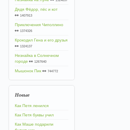
1524857
Дядя Фёдор, пёс и кот
👀
1407913
Приключения Чиполлино
👀
1374326
Крокодил Гена и его друзья
👀
1324137
Незнайка в Солнечном
городе
👀
1267640
Мышонок Пик
👀
744772
Новые
Как Петя ленился
Как Петя буквы учил
Как Маше подарили