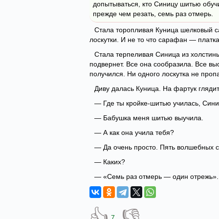
допытываться, кто Синицу шитью обучи
прежде чем резать, семь раз отмерь.
Стала торопливая Куница шелковый са
лоскутки. И не то что сарафан — платка
Стала терпеливая Синица из холстины 
подвернет. Все она сообразила. Все вы
получился. Ни одного лоскутка не проп
Диву далась Куница. На фартук глядит
— Где ты кройке-шитью училась, Сини
— Бабушка меня шитью выучила.
— А как она учила тебя?
— Да очень просто. Пять волшебных с
— Каких?
— «Семь раз отмерь — один отрежь».
👍
👎
7