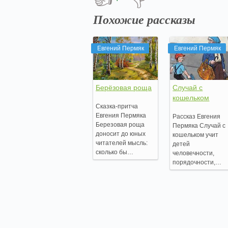
Похожие рассказы
Евгений Пермяк
Евгений Пермяк
Берёзовая роща
Случай с
кошельком
Сказка-притча
Евгения Пермяка
Рассказ Евгения
Березовая роща
Пермяка Случай с
доносит до юных
кошельком учит
читателей мысль:
детей
сколько бы…
человечности,
порядочности,…