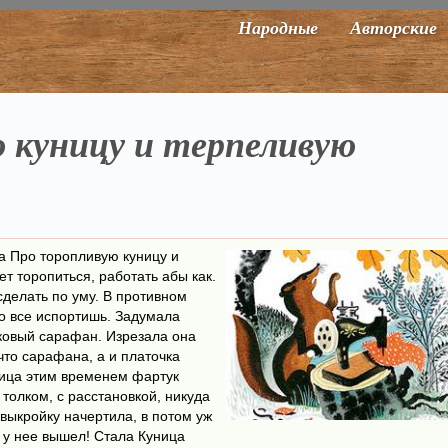
Народные
Авторские
 куницу и терпеливую
а Про торопливую куницу и
т торопиться, работать абы как.
сделать по уму. В противном
ко все испортишь. Задумала
ковый сарафан. Изрезала она
 что сарафана, а и платочка
ница этим временем фартук
 толком, с расстановкой, никуда
выкройку начертила, в потом уж
 у нее вышел! Стала Куница