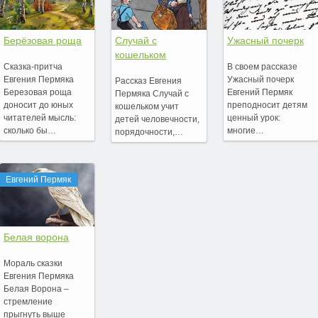
Берёзовая роща
Случай с
Ужасный почерк
кошельком
Сказка-притча
В своем рассказе
Евгения Пермяка
Ужасный почерк
Рассказ Евгения
Березовая роща
Евгений Пермяк
Пермяка Случай с
доносит до юных
преподносит детям
кошельком учит
читателей мысль:
ценный урок:
детей человечности,
сколько бы…
многие…
порядочности,…
Евгений Пермяк
Белая ворона
Мораль сказки
Евгения Пермяка
Белая Ворона –
стремление
прыгнуть выше