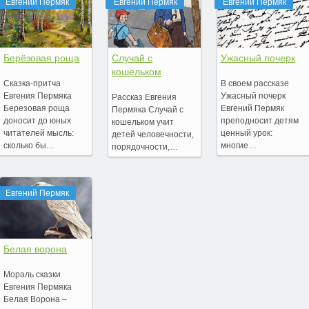
Евгений Пермяк
Евгений Пермяк
Евгений Пермяк
Берёзовая роща
Случай с
Ужасный почерк
кошельком
Сказка-притча
В своем рассказе
Евгения Пермяка
Ужасный почерк
Рассказ Евгения
Березовая роща
Евгений Пермяк
Пермяка Случай с
доносит до юных
преподносит детям
кошельком учит
читателей мысль:
ценный урок:
детей человечности,
сколько бы…
многие…
порядочности,…
Евгений Пермяк
Белая ворона
Мораль сказки
Евгения Пермяка
Белая Ворона –