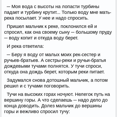
─ Моя вода с высоты на лопасти турбины
падает и турбину крутит... Только воду мне мать-
река посылает. У нее и надо спросить.
Пришел мальчик к реке, поклонился ей и
спросил, как она своему сыну ─ большому пруду
─ воду копит и откуда воду берет.
И река ответила:
─ Беру я воду от малых моих рек-сестер и
ручьев-братьев. А сестры-реки и ручьи-братья
дождевыми тучами полнятся. У тучи спроси,
откуда она дождь берет, которым реки питает.
Задумался снова дотошный мальчик, а потом
решил и с тучами поговорить.
Тучи на высоких горах ночуют. Нелегок путь на
вершину горы. А что сделаешь ─ надо дело до
конца доводить. Долез мальчик до вершины
горы и вежливо спросил тучу: