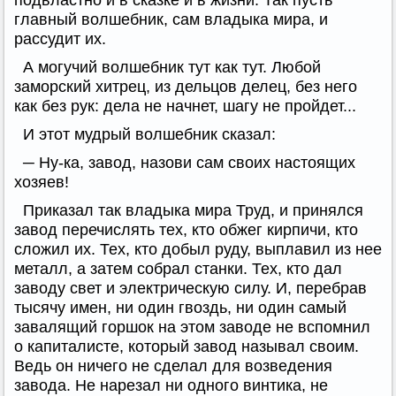
подвластно и в сказке и в жизни. Так пусть
главный волшебник, сам владыка мира, и
рассудит их.
А могучий волшебник тут как тут. Любой
заморский хитрец, из дельцов делец, без него
как без рук: дела не начнет, шагу не пройдет...
И этот мудрый волшебник сказал:
─ Ну-ка, завод, назови сам своих настоящих
хозяев!
Приказал так владыка мира Труд, и принялся
завод перечислять тех, кто обжег кирпичи, кто
сложил их. Тех, кто добыл руду, выплавил из нее
металл, а затем собрал станки. Тех, кто дал
заводу свет и электрическую силу. И, перебрав
тысячу имен, ни один гвоздь, ни один самый
завалящий горшок на этом заводе не вспомнил
о капиталисте, который завод называл своим.
Ведь он ничего не сделал для возведения
завода. Не нарезал ни одного винтика, не