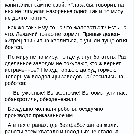
капиталист сам не свой. «Глаза бы, говорит, на
них не глядели! Разоренье одно! Так и по миру
не долго пойти».
Как же так? Ему-то на что жаловаться? Есть на
что. Лежачий товар не кормит. Привык делец-
хитрец прибылью хвалиться, а убыли пуще огня
боится.
По миру не по миру, но где уж тут богатеть. Раз
сделанное заводом не покупают, кто ж вернет
истраченное? Не худ горшок, да худ торжок.
Теперь уж владельцы заводов набросились на
роботов:
─ Вы ужасные! Вы жестокие! Вы обманули нас,
обанкротили, обезденежили.
Бездушно молчали роботы, бездумно
производя приказанное им...
А в тех странах, где без фабрикантов жили,
работы всем хватало и голодных не стало. А