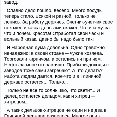
завод.
Славно дело пошло, весело. Много посуды
теперь стало. Всякой и разной. Только не
ленись. За работу держись. Счетчик-учетчик свое
покажет, и касса деньгами скажет. Что и кому, за
что и почем. Красота! Отработал свои часы и
вольный казак. Давно бы надо было так!
И Народная дума довольна. Одно тревожно-
ненадежно: в своей стране ─ чужие хозяева.
Торговали кирпичом, а остались ни при чем.
Нефть за море отправляют. Прибыли-доходы с
заводов тоже сами загребают. А что делать?
Работа людям дается. Кое-что и в Глиняной
державе остается... Только...
Только не все то солнышко, что светит... И
делец останется дельцом, как и хитрец ─
хитрецом...
А таких дельцов-хитрецов не один и не два в
Глиняной державе развелось. Многое они к