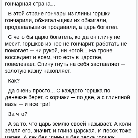
гончарная страна...
В этой стране гончары из глины горшки
гончарили, обжигальщики их обжигали,
продавальшики продавали, а царь богател.
С чего бы царю богатеть, когда он глину не
месит, горшков из нее не гончарит, работать не
помогает ─ ни рукой, ни ногой... На троне
восседает и всем, что есть в царстве,
повелевает. Спину гнуть на себя заставляет ─
золотую казну накопляет.
Как?
Да очень просто... С каждого горшка по
денежке берет, с корчаки ─ по две, а с глиняной
вазы ─ и все три!
За что?
А за то, что царь землю своей называет. А коли
земля его, значит, и глина царская. И песок тоже
царев. А как без глины и без песка горшок