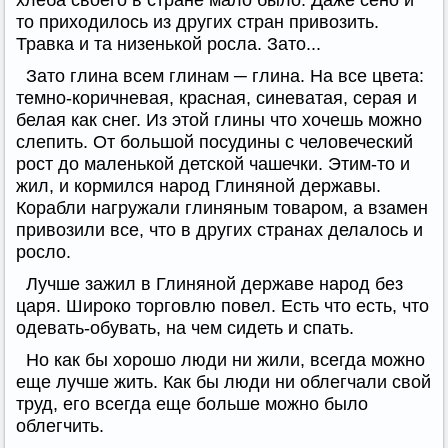
хлеба своего в стране мало было. Даже сено и
то приходилось из других стран привозить.
Травка и та низенькой росла. Зато...
Зато глина всем глинам ─ глина. На все цвета:
темно-коричневая, красная, синеватая, серая и
белая как снег. Из этой глины что хочешь можно
слепить. От большой посудины с человеческий
рост до маленькой детской чашечки. Этим-то и
жил, и кормился народ Глиняной державы.
Корабли нагружали глиняным товаром, а взамен
привозили все, что в других странах делалось и
росло.
Лучше зажил в Глиняной державе народ без
царя. Широко торговлю повел. Есть что есть, что
одевать-обувать, на чем сидеть и спать.
Но как бы хорошо люди ни жили, всегда можно
еще лучше жить. Как бы люди ни облегчали свой
труд, его всегда еще больше можно было
облегчить.