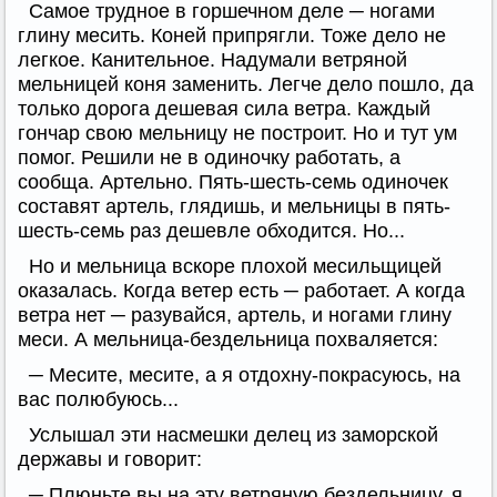
Самое трудное в горшечном деле ─ ногами
глину месить. Коней припрягли. Тоже дело не
легкое. Канительное. Надумали ветряной
мельницей коня заменить. Легче дело пошло, да
только дорога дешевая сила ветра. Каждый
гончар свою мельницу не построит. Но и тут ум
помог. Решили не в одиночку работать, а
сообща. Артельно. Пять-шесть-семь одиночек
составят артель, глядишь, и мельницы в пять-
шесть-семь раз дешевле обходится. Но...
Но и мельница вскоре плохой месильщицей
оказалась. Когда ветер есть ─ работает. А когда
ветра нет ─ разувайся, артель, и ногами глину
меси. А мельница-бездельница похваляется:
─ Месите, месите, а я отдохну-покрасуюсь, на
вас полюбуюсь...
Услышал эти насмешки делец из заморской
державы и говорит:
─ Плюньте вы на эту ветряную бездельницу, я