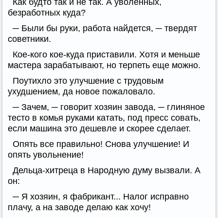
Как будто так и не так. А уволенных,
безработных куда?
─ Были бы руки, работа найдется, ─ твердят
советники.
Кое-кого кое-куда приставили. Хотя и меньше
мастера зарабатывают, но терпеть еще можно.
Поутихло это улучшение с трудовым
ухудшением, да новое пожаловало.
─ Зачем, ─ говорит хозяин завода, ─ глиняное
тесто в комья руками катать, под пресс совать,
если машина это дешевле и скорее сделает.
Опять все правильно! Снова улучшение! И
опять увольнение!
Дельца-хитреца в Народную думу вызвали. А
он:
─ Я хозяин, я фабрикант... Налог исправно
плачу, а на заводе делаю как хочу!