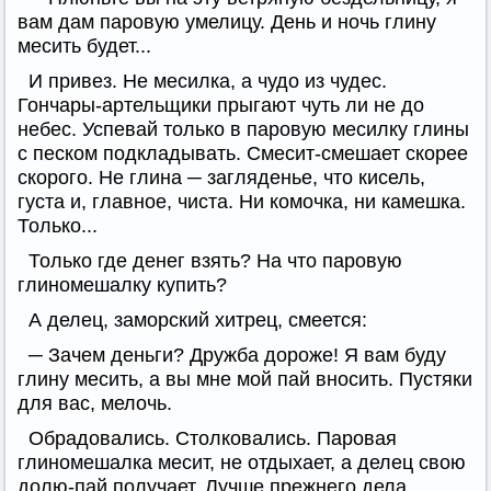
вам дам паровую умелицу. День и ночь глину
месить будет...
И привез. Не месилка, а чудо из чудес.
Гончары-артельщики прыгают чуть ли не до
небес. Успевай только в паровую месилку глины
с песком подкладывать. Смесит-смешает скорее
скорого. Не глина ─ загляденье, что кисель,
густа и, главное, чиста. Ни комочка, ни камешка.
Только...
Только где денег взять? На что паровую
глиномешалку купить?
А делец, заморский хитрец, смеется:
─ Зачем деньги? Дружба дороже! Я вам буду
глину месить, а вы мне мой пай вносить. Пустяки
для вас, мелочь.
Обрадовались. Столковались. Паровая
глиномешалка месит, не отдыхает, а делец свою
долю-пай получает. Лучше прежнего дела