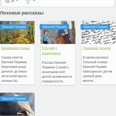
Похожие рассказы
Евгений Пермяк
Евгений Пермяк
Евгений Пермяк
Берёзовая роща
Случай с
Ужасный почерк
кошельком
Сказка-притча
В своем рассказе
Евгения Пермяка
Ужасный почерк
Рассказ Евгения
Березовая роща
Евгений Пермяк
Пермяка Случай с
доносит до юных
преподносит детям
кошельком учит
читателей мысль:
ценный урок:
детей человечности,
сколько бы…
многие…
порядочности,…
Евгений Пермяк