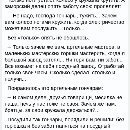
Только ноги устают колесо у кружала крутить. А
заморский делец опять заботу свою проявляет:
─ Не надо, господа гончары, тужить... Зачем
вам колесо ногами кружить, когда электричество
может вам послужить... Только...
Без «только» опять не обошлось.
─ Только зачем же вам, артельные мастера, в
маленьких мастерских горшки мастерить, когда я
большой завод затеял... Ни горя вам, ни забот...
Все возьмет на себя посудный завод. Отработай
только свои часы. Сколько сделал, столько и
получи...
Понравилось это артельным гончарам:
─ В самом деле, друзья-товарищи, месилка не
наша, печь у нас тоже не своя. Зачем же нам,
братцы, за свои кружала держаться?..
Посудили так гончары, порядили и решили: без
горюшка и без забот наняться на посудный