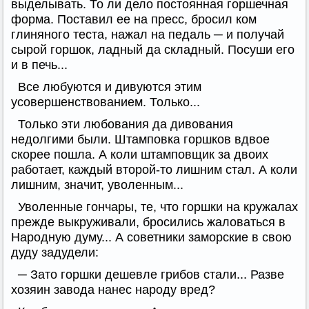
выделывать. То ли дело постоянная горшечная
форма. Поставил ее на пресс, бросил ком
глиняного теста, нажал на педаль ─ и получай
сырой горшок, ладный да складный. Посуши его
и в печь...
Все любуются и дивуются этим
усовершенствованием. Только...
Только эти любования да дивования
недолгими были. Штамповка горшков вдвое
скорее пошла. А коли штамповщик за двоих
работает, каждый второй-то лишним стал. А коли
лишним, значит, уволенным...
Уволенные гончары, те, что горшки на кружалах
прежде выкруживали, бросились жаловаться в
Народную думу... А советники заморские в свою
дуду задудели:
─ Зато горшки дешевле грибов стали... Разве
хозяин завода нанес народу вред?