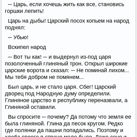
─ Царь, если хочешь жить как все, становись
горшки лепить!
Царь на дыбы! Царский посох копьем на народ
поднял:
─ Убью!
Вскипел народ
─ Вот ты как! ─ и выдернул из-под царя
позолоченный глиняный трон. Открыл широкие
царские ворота и сказал: ─ Не поминай лихом...
Мы тебя добром не помянем...
Был царь, и не стало царя. Сбег! Царский
дворец под Народную думу определили.
Глиняное царство в республику переназвали, а
Глиняной оставили.
Вы спросите ─ почему? Да потому что земля ее
была глиняной. Глина да песок кругом. Редко
где полянки да пашни попадались. Поэтому и