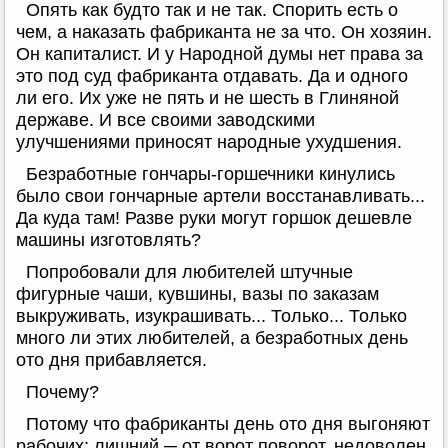
Опять как будто так и не так. Спорить есть о
чем, а наказать фабриканта не за что. Он хозяин.
Он капиталист. И у Народной думы нет права за
это под суд фабриканта отдавать. Да и одного
ли его. Их уже не пять и не шесть в Глиняной
державе. И все своими заводскими
улучшениями приносят народные ухудшения.
Безработные гончары-горшечники кинулись
было свои гончарные артели восстанавливать...
Да куда там! Разве руки могут горшок дешевле
машины изготовлять?
Попробовали для любителей штучные
фигурные чаши, кувшины, вазы по заказам
выкруживать, изукрашивать... Только... Только
много ли этих любителей, а безработных день
ото дня прибавляется.
Почему?
Потому что фабриканты день ото дня выгоняют
рабочих: лишний ─ от ворот поворот, недоволен