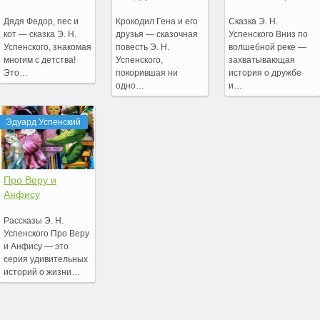
Дядя Федор, пес и
Крокодил Гена и его
Сказка Э. Н.
кот — сказка Э. Н.
друзья — сказочная
Успенского Вниз по
Успенского, знакомая
повесть Э. Н.
волшебной реке —
многим с детства!
Успенского,
захватывающая
Это…
покорившая ни
история о дружбе
одно…
и…
Эдуард Успенский
Про Веру и
Анфису
Рассказы Э. Н.
Успенского Про Веру
и Анфису — это
серия удивительных
историй о жизни…