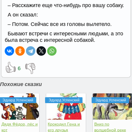
– Расскажите еще что-нибудь про вашу собаку.
А он сказал:
– Потом. Сейчас все из головы вылетело.
Бывают встречи с интересными людьми, а это
была встреча с интересной собакой.
👍
👎
6
Похожие сказки
Эдуард Успенский
Эдуард Успенский
Эдуард Успенский
Дядя Фёдор, пёс и
Крокодил Гена и
Вниз по
кот
его друзья
волшебной реке