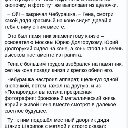
кнопочку, и фото тут же выползает из щёлочки.
– Ой! – закричал Чебурашка. – Гена, смотри
какой дядя красивый на коне сидит. Давай я
тебя сниму с ним вместе.
Это был памятник знаменитому князю –
основателю Москвы Юрию Долгорукому. Юрий
Долгорукий сидел на коне, а конь стоял на очень
высоком постаменте из гранита.
Гена с большим трудом взобрался на памятник,
сел на коня позади князя и крепко обнял его.
Чебурашка настроил аппарат, щёлкнул одной
кнопочкой, потом нажал на другую, и из
«Полароида» выползла прекрасная
фотография: бронзовый металлический князь
Юрий и живой Гена вместе смотрят в далёкое
светлое будущее.
Тут к ним подошёл местный дворник дядя
Шакир Шарипов с метлой и строго сказал: