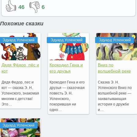
👍
👎
46
6
Похожие сказки
Эдуард Успенский
Эдуард Успенский
Эдуард Успенский
Дядя Фёдор, пёс и
Крокодил Гена и
Вниз по
кот
его друзья
волшебной реке
Дядя Федор, пес и
Крокодил Гена и его
Сказка Э. Н.
кот — сказка Э. Н.
друзья — сказочная
Успенского Вниз по
Успенского, знакомая
повесть Э. Н.
волшебной реке —
многим с детства!
Успенского,
захватывающая
Это…
покорившая ни
история о дружбе
одно…
и…
Эдуард Успенский