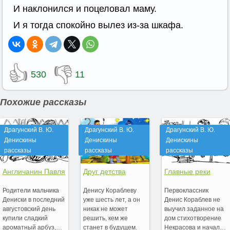
И наклонился и поцеловал маму.
И я тогда спокойно вылез из-за шкафа.
👍
👎
530
11
Похожие рассказы
Драгунский В. Ю.
Драгунский В. Ю.
Драгунский В. Ю.
Денискины
Денискины
Денискины
рассказы
рассказы
рассказы
Англичанин Павля
Друг детства
Главные реки
Родители мальчика
Денису Кораблеву
Первоклассник
Дениски в последний
уже шесть лет, а он
Денис Кораблев не
августовский день
никак не может
выучил заданное на
купили сладкий
решить, кем же
дом стихотворение
ароматный арбуз,…
станет в будущем.
Некрасова и начал…