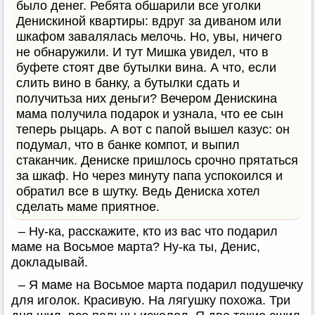
было денег. Ребята обшарили все уголки
Денискиной квартиры: вдруг за диваном или
шкафом завалялась мелочь. Но, увы, ничего
не обнаружили. И тут Мишка увидел, что в
буфете стоят две бутылки вина. А что, если
слить вино в банку, а бутылки сдать и
получитьза них деньги? Вечером Денискина
мама получила подарок и узнала, что ее сын
теперь рыцарь. А вот с папой вышел казус: он
подумал, что в банке компот, и выпил
стаканчик. Дениске пришлось срочно прятаться
за шкаф. Но через минуту папа успокоился и
обратил все в шутку. Ведь Дениска хотел
сделать маме приятное.
– Ну-ка, расскажите, кто из вас что подарил
маме на Восьмое марта? Ну-ка ты, Денис,
докладывай.
– Я маме на Восьмое марта подарил подушечку
для иголок. Красивую. На лягушку похожа. Три