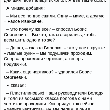
дня шил, все пальцы исколол. Я две такие сшил.
А Мишка добавил:
– Мы все по две сшили. Одну – маме, а другую
– Раисе Ивановне.
– Это почему же все? – спросил Борис
Сергеевич. – Вы что, так сговорились, чтобы
всем шить одно и то же?
– Да нет, – сказал Валерка, – это у нас в кружке
«Умелые руки» – мы подушечки проходим.
Сперва проходили чертиков, а теперь
подушечки.
– Каких еще чертиков? – удивился Борис
Сергеевич.
Я сказал:
– Пластилиновых! Наши руководители Володя
и Толя из восьмого класса полгода с нами
чертиков проходили. Как придут, так сейчас:
«Лепите чертиков!» Ну, мы лепим, а они в