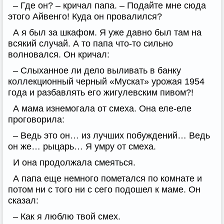
– Где он? – кричал папа. – Подайте мне сюда
этого Айвенго! Куда он провалился?
А я был за шкафом. Я уже давно был там на
всякий случай. А то папа что-то сильно
волновался. Он кричал:
– Слыханное ли дело выливать в банку
коллекционный черный «Мускат» урожая 1954
года и разбавлять его жигулевским пивом?!
А мама изнемогала от смеха. Она еле-еле
проговорила:
– Ведь это он… из лучших побуждений… Ведь
он же… рыцарь… Я умру от смеха.
И она продолжала смеяться.
А папа еще немного пометался по комнате и
потом ни с того ни с сего подошел к маме. Он
сказал:
– Как я люблю твой смех.