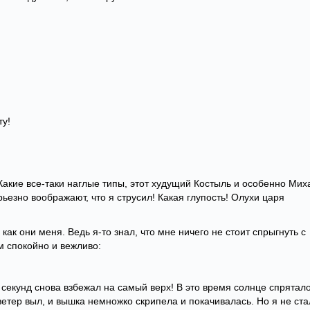
ту!
Какие все-таки наглые типы, этот худущий Костыль и особенно Мих
ьезно воображают, что я струсил! Какая глупость! Олухи царя
 как они меня. Ведь я-то знал, что мне ничего не стоит спрыгнуть с
м спокойно и вежливо:
ь секунд снова взбежал на самый верх! В это время солнце спрятал
 ветер выл, и вышка немножко скрипела и покачивалась. Но я не ста