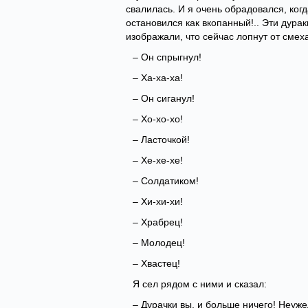
свалилась. И я очень обрадовался, когд
остановился как вкопанный!.. Эти дура
изображали, что сейчас лопнут от смех
– Он спрыгнул!
– Ха-ха-ха!
– Он сиганул!
– Хо-хо-хо!
– Ласточкой!
– Хе-хе-хе!
– Солдатиком!
– Хи-хи-хи!
– Храбрец!
– Молодец!
– Хвастец!
Я сел рядом с ними и сказал:
– Дурачки вы, и больше ничего! Неуже