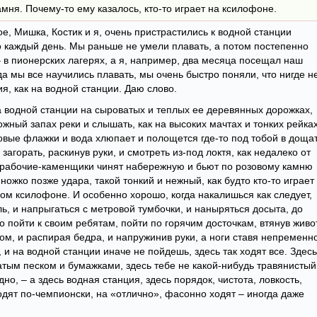
мня. Почему-то ему казалось, кто-то играет на ксилофоне.
ое, Мишка, Костик и я, очень пристрастились к водной станции
о каждый день. Мы раньше не умели плавать, а потом постепенно
о – в пионерских лагерях, а я, например, два месяца посещал наш
а мы все научились плавать, мы очень быстро поняли, что нигде н
я, как на водной станции. Даю слово.
 водной станции на сыроватых и теплых ее деревянных дорожках,
жный запах реки и слышать, как на высоких мачтах и тонких рейка
вые флажки и вода хлюпает и полощется где-то под тобой в доща
загорать, раскинув руки, и смотреть из-под локтя, как недалеко от
, рабочие-каменщики чинят набережную и бьют по розовому камню
ножко позже удара, такой тонкий и нежный, как будто кто-то играет
м ксилофоне. И особенно хорошо, когда накалишься как следует,
ль, и напрыгаться с метровой тумбочки, и наныряться досыта, до
о пойти к своим ребятам, пойти по горячим досточкам, втянув живо
сом, и распирая бедра, и напружинив руки, а ноги ставя непременн
, и на водной станции иначе не пойдешь, здесь так ходят все. Здесь
атым песком и бумажками, здесь тебе не какой-нибудь травянистый
но, – а здесь водная станция, здесь порядок, чистота, ловкость,
ходят по-чемпионски, на «отлично», фасонно ходят – иногда даже