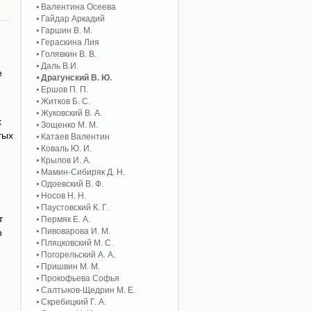
Валентина Осеева
Гайдар Аркадий
Гаршин В. М.
Гераскина Лия
Голявкин В. В.
Даль В.И.
е
Драгунский В. Ю.
Ершов П. П.
Житков Б. С.
Жуковский В. А.
х
Зощенко М. М.
тых
Катаев Валентин
Коваль Ю. И.
Крылов И. А.
Мамин-Сибиряк Д. Н.
Одоевский В. Ф.
Носов Н. Н.
Паустовский К. Г.
т
Пермяк Е. А.
Пивоварова И. М.
о
Пляцковский М. С.
Погорельский А. A.
Пришвин М. М.
Прокофьева Софья
Салтыков-Щедрин М. Е.
Скребицкий Г. А.