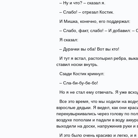
– Ну и что? – сказал я.
– Слабо! – отрезал Костик.
И Мишка, конечно, его поддержал:
– Слабо, факт, слабо! – И добавил: – С
Я сказал:
– Дурачки вы оба! Вот вы кто!
И тут я встал, растопырил ребра, вык
ставил носки внутрь.
Сзади Костик крикнул:
– Сла-би-бу-бе-бо!
Но я не стал ему отвечать. Я уже всхо
Все это время, что мы ходили на водн
взрослые дядьки. Я видел, как они крас
перекувыркивались через голову по пол
воздухе пополам и падали в воду аккура
выходили на доски, напружинив руки и
И это было очень красиво и легко, и я