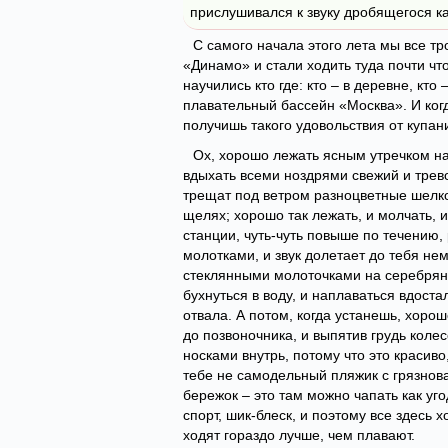
прислушивался к звуку дробящегося ка
С самого начала этого лета мы все тр
«Динамо» и стали ходить туда почти чт
научились кто где: кто – в деревне, кт
плавательный бассейн «Москва». И когд
получишь такого удовольствия от купани
Ох, хорошо лежать ясным утречком на
вдыхать всеми ноздрями свежий и трево
трещат под ветром разноцветные шелко
щелях; хорошо так лежать, и молчать, и 
станции, чуть-чуть повыше по течению
молотками, и звук долетает до тебя нем
стеклянными молоточками на серебряно
бухнуться в воду, и наплаваться вдоста
отвала. А потом, когда устанешь, хорош
до позвоночника, и выпятив грудь коле
носками внутрь, потому что это красиво
тебе не самодельный пляжик с грязнов
бережок – это там можно чапать как угод
спорт, шик-блеск, и поэтому все здесь 
ходят гораздо лучше, чем плавают.