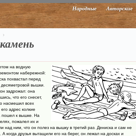
Народные
Авторские
 камень
летом на водную
ремонтом набережной:
ска похвастал перед
с десяметровой вышки.
он задрожал: она
ись, что его снесет,
то насмешил всех
в его адрес колкие
а пошел к вышке. На
елях, пожалел их и
и над ним, что он полез на вышку в третий раз. Дениска и сам не
 А когда друзья вытащили его на берег, он лежал на досках и