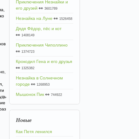
Приключения Незнайки и
его друзей
👀
3601789
ла,
ко
Незнайка на Луне
👀
1526458
Дядя Фёдор, пёс и кот
👀
1408149
ров
Приключения Чиполлино
👀
1374723
Крокодил Гена и его друзья
👀
1325382
но,
Незнайка в Солнечном
л,
городе
👀
1268953
ти
Мышонок Пик
👀
744922
удь
вие
раз
Новые
Как Петя ленился