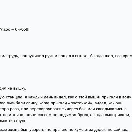
лабо – би-бо!!!
атил грудь, напружинил руки и пошел к вышке. А когда шел, все вре
дил на вышку.
ую станцию, я каждый день видел, как с этой вышки прыгали в воду
иво выгибали спину, когда прыгали «ласточкой», видел, как они
тора раза, или переворачивались через бок, или складывались в
тно и точно, почти совсем не подымая брызг, а когда выныривали, 
 выпятив грудь…
 всю жизнь был уверен, что прыгаю не хуже этих дядек, но сейчас,