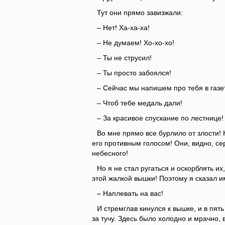
Тут они прямо завизжали:
– Нет! Ха-ха-ха!
– Не думаем! Хо-хо-хо!
– Ты не струсил!
– Ты просто забоялся!
– Сейчас мы напишем про тебя в газе
– Чтоб тебе медаль дали!
– За красивое спускание по лестнице!
Во мне прямо все бурлило от злости! 
его противным голосом! Они, видно, сер
небесного!
Но я не стал ругаться и оскорблять их,
этой жалкой вышки! Поэтому я сказал и
– Наплевать на вас!
И стремглав кинулся к вышке, и в пят
за тучу. Здесь было холодно и мрачно,