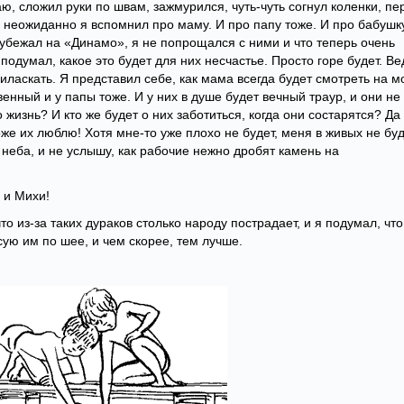
ю, сложил руки по швам, зажмурился, чуть-чуть согнул коленки, пе
 неожиданно я вспомнил про маму. И про папу тоже. И про бабушку
я убежал на «Динамо», я не попрощался с ними и что теперь очень
 подумал, какое это будет для них несчастье. Просто горе будет. Ве
иласкать. Я представил себе, как мама всегда будет смотреть на 
твенный и у папы тоже. И у них в душе будет вечный траур, и они не
то жизнь? И кто же будет о них заботиться, когда они состарятся? Да
оже их люблю! Хотя мне-то уже плохо не будет, меня в живых не буд
 неба, и не услышу, как рабочие нежно дробят камень на
 и Михи!
то из-за таких дураков столько народу пострадает, и я подумал, что
сую им по шее, и чем скорее, тем лучше.