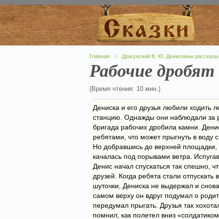
Главная
Драгунский В. Ю. Денискины рассказы
Рабочие дробят
(Время чтения: 10 мин.)
Дениска и его друзья любили ходить 
станцию. Однажды они наблюдали за 
бригада рабочих дробила камни. Дени
ребятами, что может прыгнуть в воду 
Но добравшись до верхней площадки, 
качалась под порывами ветра. Испугавш
Денис начал спускаться так спешно, ч
друзей. Когда ребята стали отпускать 
шуточки, Дениска не выдержал и снов
самом верху он вдруг подумал о родит
передумал прыгать. Друзья так хохотал
помнил, как полетел вниз «солдатиком.