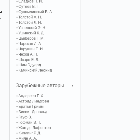
Сладков Н. И.
Сутеев В. Г.
ы
Сухомлинский В. А.
Толстой А. Н.
ь
Толстой Л. Н.
Успенский Э. Н.
Ушинский К. Д.
Цыферов Г. М.
Чарская Л. А.
Чарушин Е. И.
Чехов А. П.
Шварц Е. Л.
Шим Эдуард
Каминский Леонид
Зарубежные авторы
Андерсен Г. Х.
Астрид Линдгрен
Братья Гримм
Биссет Дональд
Гауф В.
Гофман Э. Т.
Жан де Лафонтен
Киплинг Р. Д.
Милн А. А.