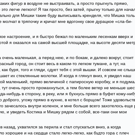
каких фигур в воздухе не выстраивать, а просто прыгнуть прямо,
это легче легкого! Я так просто, без затей, прыгну только для нача
иально для Мишки такие буду выписывать кренделя, что Мишка толь
е молчат в тряпочку и кричат мне вдогонку свое дурацкое «сла-би-
елое настроение, и я быстро бежал по маленьким лесенкам вверх и
ротой я оказался на самой высшей площадке, на высоте десяти мет
а очень маленькая, а перед нею, и по бокам, и далеко вокруг, стоит
асный город, он стоит весь в каком-то легком тумане, а тут, на
как буря, того и гляди, сдует тебя с этой вышки. И совсем не слыш
шает их стеклянные молотки. И когда я глянул вниз, я увидел наш
кой маленький, прямо величиной с папиросную коробку, и я подума
о, тут очень просто промахнуться, а тем более ветер не меньше шес
уда-нибудь в сторону, в реку, или я бухнусь прямо в буфет кому-ниб
его доброго, угожу прямо в кухню, в котел с борщом! Тоже удовольст
то зачесалось внутри коленок, и мне больше всего захотелось еще 
ю, и увидеть Костика и Мишку рядом с собой, все-таки они мои
 назад, ухватился за перила и стал спускаться вниз, а когда
о хорошее и на сердце стало легко-легко, как будто гора с плеч