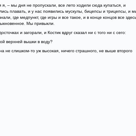
и я, – мы дня не пропускали, все лето ходили сюда купаться, и
ились плавать, и у нас появились мускулы, бицепсы и трицепсы, и м
али, где медпункт, где игры и все такое, и в конце концов все здес
обыкновенное. Мы привыкли.
сточках и загорали, и Костик вдруг сказал ни с того ни с сего:
мой верхней вышки в воду?
на не слишком-то уж высокая, ничего страшного, не выше второго