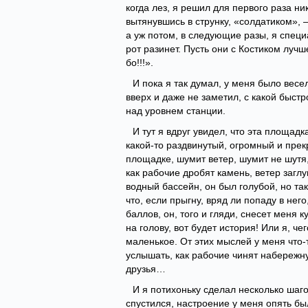
когда лез, я решил для первого раза ни
вытянувшись в струнку, «солдатиком», – 
а уж потом, в следующие разы, я спец
рот разинет. Пусть они с Костиком лучш
бо!!!».
И пока я так думал, у меня было вес
вверх и даже не заметил, с какой быст
над уровнем станции.
И тут я вдруг увидел, что эта площадк
какой-то раздвинутый, огромный и прекр
площадке, шумит ветер, шумит не шутя, 
как рабочие дробят камень, ветер заглу
водный бассейн, он был голубой, но та
что, если прыгну, вряд ли попаду в нег
баллов, он, того и гляди, снесет меня к
на голову, вот будет история! Или я, ч
маленькое. От этих мыслей у меня что-
услышать, как рабочие чинят набережну
друзья…
И я потихоньку сделал несколько шагов
спустился, настроение у меня опять был