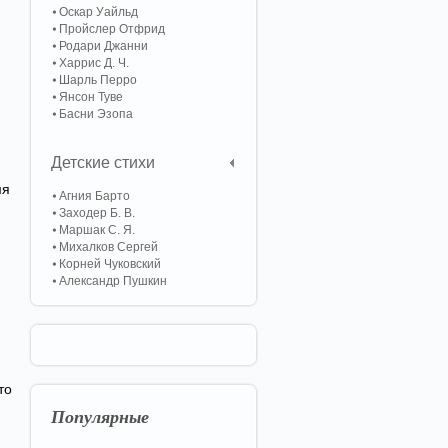
Оскар Уайльд
Пройслер Отфрид
Родари Джанни
Харрис Д. Ч.
Шарль Перро
Янсон Туве
Басни Эзопа
Детские стихи
мя
Агния Барто
Заходер Б. В.
Маршак С. Я.
Михалков Сергей
Корней Чуковский
Александр Пушкин
то
Популярные