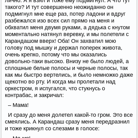
лично. А я взял и тоже ему подмигнул. А что тут
такого? И тут совершенно неожиданно он
подмигнул мне еще раз, потер ладони и вдруг
разбежался изо всех сил прямо на меня и
обхватил меня двумя руками, а дядька с кнутом
моментально натянул веревку, и мы полетели с
Карандашом вверх! Оба! Он захватил мою
голову под мышку и держал поперек живота,
очень крепко, потому что мы оказались
довольно-таки высоко. Внизу не было людей, а
сплошные белые полосы и черные полосы, так
как мы быстро вертелись, и было немножко даже
щекотно во рту. И когда мы пролетали над
оркестром, я испугался, что стукнусь о
контрабас, и закричал:
– Мама!
И сразу до меня долетел какой-то гром. Это все
смеялись. А Карандаш сразу меня передразнил
и тоже крикнул со слезами в голосе: