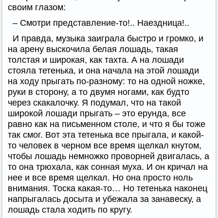
своим глазом:
– Смотри представление-то!.. Наездница!..
И правда, музыка заиграла быстро и громко, и
на арену выскочила белая лошадь, такая
толстая и широкая, как тахта. А на лошади
стояла тетенька, и она начала на этой лошади
на ходу прыгать по-разному: то на одной ножке,
руки в сторону, а то двумя ногами, как будто
через скакалочку. Я подумал, что на такой
широкой лошади прыгать – это ерунда, все
равно как на письменном столе, и что я бы тоже
так смог. Вот эта тетенька все прыгала, и какой-
то человек в черном все время щелкал кнутом,
чтобы лошадь немножко проворней двигалась, а
то она трюхала, как сонная муха. И он кричал на
нее и все время щелкал. Но она просто ноль
внимания. Тоска какая-то… Но тетенька наконец
напрыгалась досыта и убежала за занавеску, а
лошадь стала ходить по кругу.