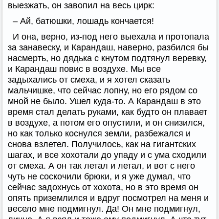
выезжать, он завопил на весь цирк:
– Ай, батюшки, лошадь кончается!
И она, верно, из-под него выехала и протопала
за занавеску, и Карандаш, наверно, разбился бы
насмерть, но дядька с кнутом подтянул веревку,
и Карандаш повис в воздухе. Мы все
задыхались от смеха, и я хотел сказать
мальчишке, что сейчас лопну, но его рядом со
мной не было. Ушел куда-то. А Карандаш в это
время стал делать руками, как будто он плавает
в воздухе, а потом его опустили, и он снизился,
но как только коснулся земли, разбежался и
снова взлетел. Получилось, как на гигантских
шагах, и все хохотали до упаду и с ума сходили
от смеха. А он так летал и летал, и вот с него
чуть не соскочили брюки, и я уже думал, что
сейчас задохнусь от хохота, но в это время он
опять приземлился и вдруг посмотрел на меня и
весело мне подмигнул. Да! Он мне подмигнул,