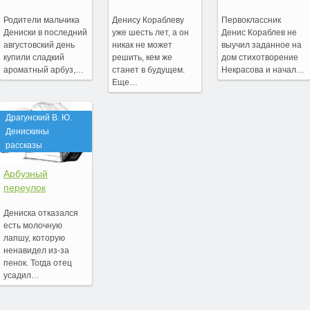
Родители мальчика
Денису Кораблеву
Первоклассник
Дениски в последний
уже шесть лет, а он
Денис Кораблев не
августовский день
никак не может
выучил заданное на
купили сладкий
решить, кем же
дом стихотворение
ароматный арбуз,…
станет в будущем.
Некрасова и начал…
Еще…
Драгунский В. Ю.
Денискины
рассказы
Арбузный
переулок
Дениска отказался
есть молочную
лапшу, которую
ненавидел из-за
пенок. Тогда отец
усадил…