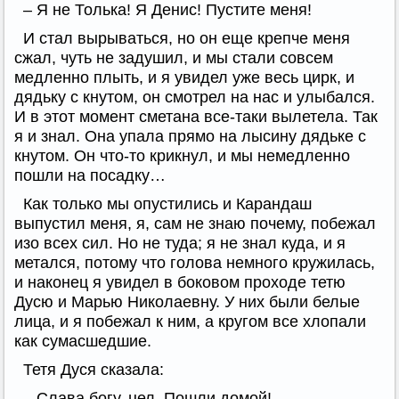
– Я не Толька! Я Денис! Пустите меня!
И стал вырываться, но он еще крепче меня
сжал, чуть не задушил, и мы стали совсем
медленно плыть, и я увидел уже весь цирк, и
дядьку с кнутом, он смотрел на нас и улыбался.
И в этот момент сметана все-таки вылетела. Так
я и знал. Она упала прямо на лысину дядьке с
кнутом. Он что-то крикнул, и мы немедленно
пошли на посадку…
Как только мы опустились и Карандаш
выпустил меня, я, сам не знаю почему, побежал
изо всех сил. Но не туда; я не знал куда, и я
метался, потому что голова немного кружилась,
и наконец я увидел в боковом проходе тетю
Дусю и Марью Николаевну. У них были белые
лица, и я побежал к ним, а кругом все хлопали
как сумасшедшие.
Тетя Дуся сказала:
– Слава богу, цел. Пошли домой!