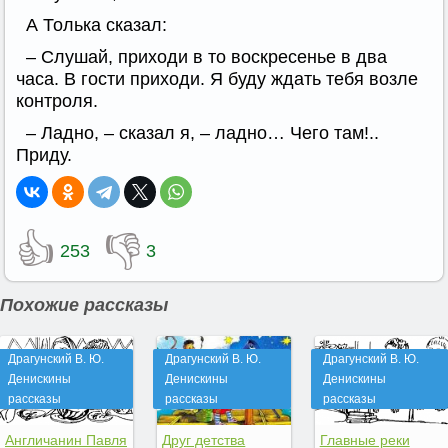
А Толька сказал:
– Слушай, приходи в то воскресенье в два
часа. В гости приходи. Я буду ждать тебя возле
контроля.
– Ладно, – сказал я, – ладно… Чего там!..
Приду.
👍
👎
253
3
Похожие рассказы
Драгунский В. Ю.
Драгунский В. Ю.
Драгунский В. Ю.
Денискины
Денискины
Денискины
рассказы
рассказы
рассказы
Англичанин Павля
Друг детства
Главные реки