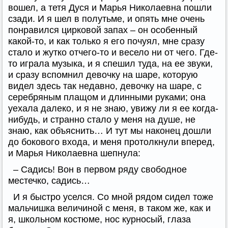
вошел, а тетя Дуся и Марья Николаевна пошли
сзади. И я шел в полутьме, и опять мне очень
понравился цирковой запах – он особенный
какой-то, и как только я его почуял, мне сразу
стало и жутко отчего-то и весело ни от чего. Где-
то играла музыка, и я спешил туда, на ее звуки,
и сразу вспомнил девочку на шаре, которую
видел здесь так недавно, девочку на шаре, с
серебряным плащом и длинными руками; она
уехала далеко, и я не знаю, увижу ли я ее когда-
нибудь, и странно стало у меня на душе, не
знаю, как объяснить… И тут мы наконец дошли
до бокового входа, и меня протолкнули вперед,
и Марья Николаевна шепнула:
– Садись! Вон в первом ряду свободное
местечко, садись…
И я быстро уселся. Со мной рядом сидел тоже
мальчишка величиной с меня, в таком же, как и
я, школьном костюме, нос курносый, глаза