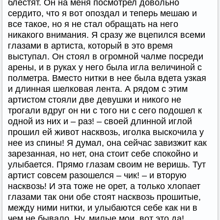
блестят. Он на меня посмотрел довольно
сердито, что я вот опоздал и теперь мешаю и
все такое, но я не стал обращать на него
никакого внимания. Я сразу же вцепился всеми
глазами в артиста, который в это время
выступал. Он стоял в огромной чалме посреди
арены, и в руках у него была игла величиной с
полметра. Вместо нитки в нее была вдета узкая
и длинная шелковая лента. А рядом с этим
артистом стояли две девушки и никого не
трогали вдруг он ни с того ни с сего подошел к
одной из них и – раз! – своей длинной иглой
прошил ей живот насквозь, иголка выскочила у
нее из спины! Я думал, она сейчас завизжит как
зарезанная, но нет, она стоит себе спокойно и
улыбается. Прямо глазам своим не веришь. Тут
артист совсем разошелся – чик! – и вторую
насквозь! И эта тоже не орет, а только хлопает
глазами так они обе стоят насквозь прошитые,
между ними нитки, и улыбаются себе как ни в
чем не бывало. Ну, милые мои, вот это да!