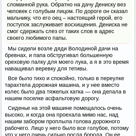
сломанной рука. Обратно на дачу Дениску вез
человек с голубым лицом. По дороге он сказал
мальчику, что его оец – настоящий герой, его
поступок заслуживает восхищения. Дениска не
смог сдержать слез от таких слов в адрес
своего любимого папы.
Мы сидели возле дяди Володиной дачи на
бревнах, и папа обстругивал большенную
ореховую палку для моего лука, а я в это время
наващивал веревку для тетивы.
Все было тихо и спокойно, только в переулке
тарахтела дорожная машина, и у нее вместо
колес было два тяжелых катка — она делала в
нашем поселке асфальтовую дорогу.
Сиденье на этой машине помещалось очень
высоко, и когда она проехала мимо нас, над
нашим забором проплыла голова дорожного
рабочего. Лицо у него было все голубое, потому
что у него очень сильно росла борода. Он ее