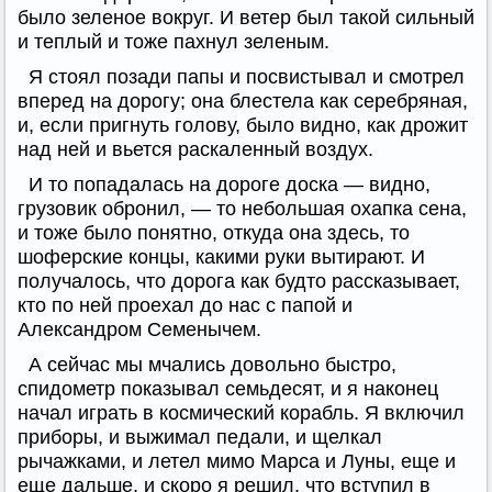
было зеленое вокруг. И ветер был такой сильный
и теплый и тоже пахнул зеленым.
Я стоял позади папы и посвистывал и смотрел
вперед на дорогу; она блестела как серебряная,
и, если пригнуть голову, было видно, как дрожит
над ней и вьется раскаленный воздух.
И то попадалась на дороге доска — видно,
грузовик обронил, — то небольшая охапка сена,
и тоже было понятно, откуда она здесь, то
шоферские концы, какими руки вытирают. И
получалось, что дорога как будто рассказывает,
кто по ней проехал до нас с папой и
Александром Семенычем.
А сейчас мы мчались довольно быстро,
спидометр показывал семьдесят, и я наконец
начал играть в космический корабль. Я включил
приборы, и выжимал педали, и щелкал
рычажками, и летел мимо Марса и Луны, еще и
еще дальше, и скоро я решил, что вступил в