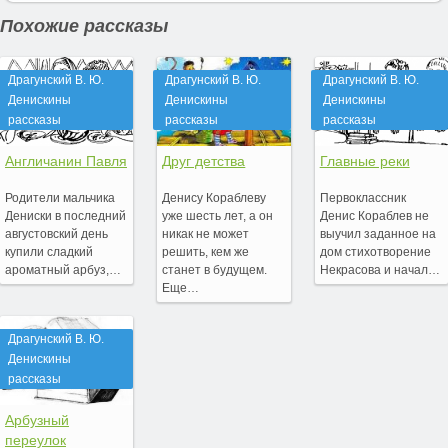
Похожие рассказы
Драгунский В. Ю.
Драгунский В. Ю.
Драгунский В. Ю.
Денискины
Денискины
Денискины
рассказы
рассказы
рассказы
Англичанин Павля
Друг детства
Главные реки
Родители мальчика
Денису Кораблеву
Первоклассник
Дениски в последний
уже шесть лет, а он
Денис Кораблев не
августовский день
никак не может
выучил заданное на
купили сладкий
решить, кем же
дом стихотворение
ароматный арбуз,…
станет в будущем.
Некрасова и начал…
Еще…
Драгунский В. Ю.
Денискины
рассказы
Арбузный
переулок