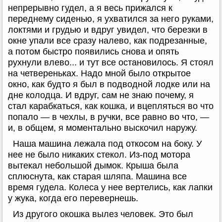
непрерывно гудел, а я весь прижался к
переднему сиденью, я ухватился за него руками,
локтями и грудью и вдруг увидел, что березки в
окне упали все сразу налево, как подрезанные,
а потом быстро появились снова и опять
рухнули влево... и тут все остановилось. Я стоял
на четвереньках. Надо мной было открытое
окно, как будто я был в подводной лодке или на
дне колодца. И вдруг, сам не знаю почему, я
стал карабкаться, как кошка, и вцепляться во что
попало — в чехлы, в ручки, все равно во что, —
и, в общем, я моментально выскочил наружу.
Наша машина лежала под откосом на боку. У
нее не было никаких стекол. Из-под мотора
вытекал небольшой дымок. Крыша была
сплюснута, как старая шляпа. Машина все
время гудела. Колеса у нее вертелись, как лапки
у жука, когда его перевернешь.
Из другого окошка вылез человек. Это был