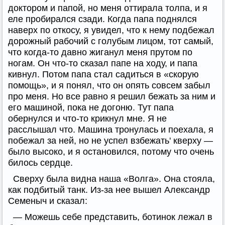
доктором и папой, но меня оттирала толпа, и я
еле пробирался сзади. Когда папа поднялся
наверх по откосу, я увидел, что к нему подбежал
дорожный рабочий с голубым лицом, тот самый,
что когда-то давно жиганул меня прутом по
ногам. Он что-то сказал папе на ходу, и папа
кивнул. Потом папа стал садиться в «скорую
помощь», и я понял, что он опять совсем забыл
про меня. Но все равно я решил бежать за ним и
его машиной, пока не догоню. Тут папа
обернулся и что-то крикнул мне. Я не
расслышал что. Машина тронулась и поехала, я
побежал за ней, но не успел взбежать' кверху —
было высоко, и я остановился, потому что очень
билось сердце.
Сверху была видна наша «Волга». Она стояла,
как подбитый танк. Из-за нее вышел Александр
Семеныч и сказал:
— Можешь себе представить, ботинок лежал в