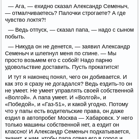
— Ага, — ехидно сказал Александр Семеныч,
— отмалчиваетесь? Палочки строгаете? А где
чувство локтя?!
— Ведь отпуск, — сказал папа, — надо с сыном
побыть.
— Никуда он не денется, — заявил Александр
Семеныч и шлепнул меня по спине. — Мы
просто возьмем его с собой! Надо парню
удовольствие доставить. Пусть прокатится!
И тут я наконец понял, чего он добивается. И
как это я сразу не догадался? Ведь ездить-то он
не умеет. Не умеет управлять своей собственной
«Волгой». А папа умеет. И «Волгой», и
«Победой», и «Газ-51», и какой угодно. Потому
что у папы есть водительские права, он даже
ездил в автопробег Москва — Хабаровск. У него
только машины собственной нет, а ездит он
классно! И Александр Семеныч подкатывается,
значит, к нам, чтобы папа отвез его в город и