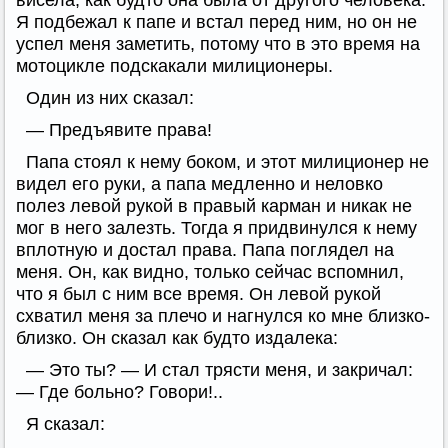
висела, как будто она была от другого человека.
Я подбежал к папе и встал перед ним, но он не
успел меня заметить, потому что в это время на
мотоцикле подскакали милиционеры.
Один из них сказал:
— Предъявите права!
Папа стоял к нему боком, и этот милиционер не
видел его руки, а папа медленно и неловко
полез левой рукой в правый карман и никак не
мог в него залезть. Тогда я придвинулся к нему
вплотную и достал права. Папа поглядел на
меня. Он, как видно, только сейчас вспомнил,
что я был с ним все время. Он левой рукой
схватил меня за плечо и нагнулся ко мне близко-
близко. Он сказал как будто издалека:
— Это ты? — И стал трясти меня, и закричал:
— Где больно? Говори!..
Я сказал: