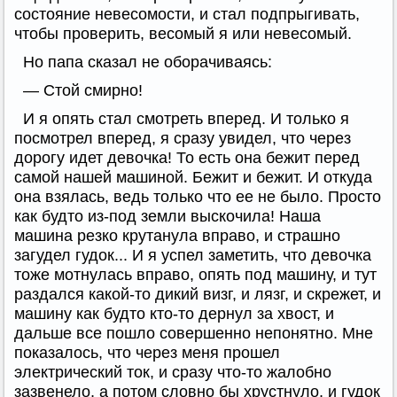
состояние невесомости, и стал подпрыгивать,
чтобы проверить, весомый я или невесомый.
Но папа сказал не оборачиваясь:
— Стой смирно!
И я опять стал смотреть вперед. И только я
посмотрел вперед, я сразу увидел, что через
дорогу идет девочка! То есть она бежит перед
самой нашей машиной. Бежит и бежит. И откуда
она взялась, ведь только что ее не было. Просто
как будто из-под земли выскочила! Наша
машина резко крутанула вправо, и страшно
загудел гудок... И я успел заметить, что девочка
тоже мотнулась вправо, опять под машину, и тут
раздался какой-то дикий визг, и лязг, и скрежет, и
машину как будто кто-то дернул за хвост, и
дальше все пошло совершенно непонятно. Мне
показалось, что через меня прошел
электрический ток, и сразу что-то жалобно
зазвенело, а потом словно бы хрустнуло, и гудок