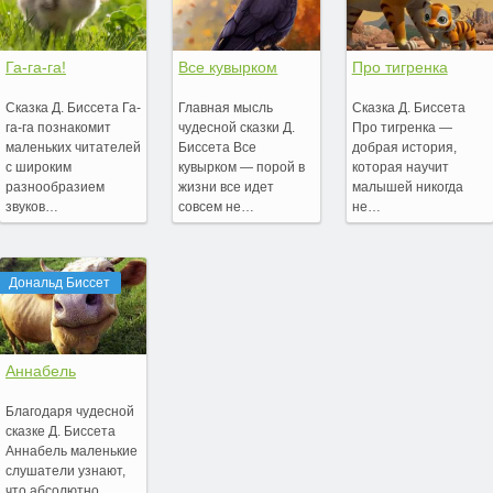
Га-га-га!
Все кувырком
Про тигренка
Сказка Д. Биссета Га-
Главная мысль
Сказка Д. Биссета
га-га познакомит
чудесной сказки Д.
Про тигренка —
маленьких читателей
Биссета Все
добрая история,
с широким
кувырком — порой в
которая научит
разнообразием
жизни все идет
малышей никогда
звуков…
совсем не…
не…
Дональд Биссет
Аннабель
Благодаря чудесной
сказке Д. Биссета
Аннабель маленькие
слушатели узнают,
что абсолютно…