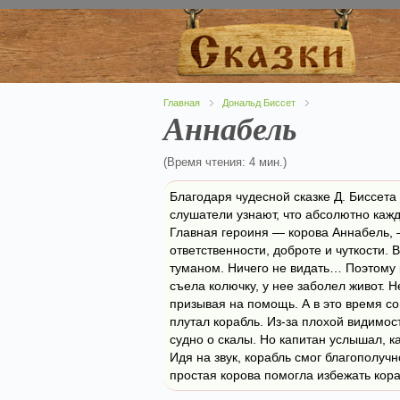
Главная
Дональд Биссет
Аннабель
(Время чтения: 4 мин.)
Благодаря чудесной сказке Д. Биссет
слушатели узнают, что абсолютно каж
Главная героиня — корова Аннабель, 
ответственности, доброте и чуткости. 
туманом. Ничего не видать… Поэтому
съела колючку, у нее заболел живот. 
призывая на помощь. А в это время со
плутал корабль. Из-за плохой видимос
судно о скалы. Но капитан услышал, к
Идя на звук, корабль смог благополуч
простая корова помогла избежать кор