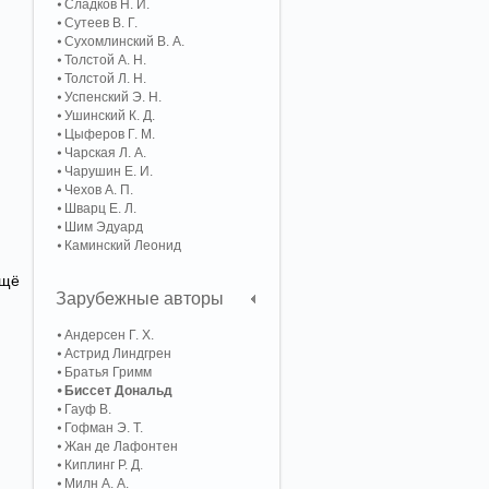
Сладков Н. И.
Сутеев В. Г.
Сухомлинский В. А.
Толстой А. Н.
Толстой Л. Н.
Успенский Э. Н.
Ушинский К. Д.
Цыферов Г. М.
Чарская Л. А.
Чарушин Е. И.
Чехов А. П.
Шварц Е. Л.
Шим Эдуард
Каминский Леонид
ещё
Зарубежные авторы
Андерсен Г. Х.
Астрид Линдгрен
Братья Гримм
Биссет Дональд
Гауф В.
Гофман Э. Т.
Жан де Лафонтен
Киплинг Р. Д.
Милн А. А.