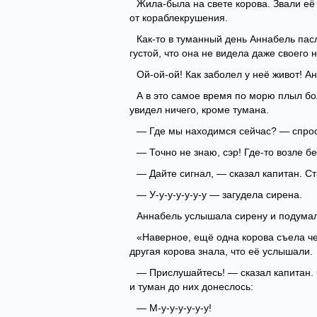
Жила-была на свете корова. Звали её
от кораблекрушения.
Как-то в туманный день Аннабель пасл
густой, что она не видела даже своего
Ой-ой-ой! Как заболел у неё живот! 
А в это самое время по морю плыл бо
увидел ничего, кроме тумана.
— Где мы находимся сейчас? — спро
— Точно не знаю, сэр! Где-то возле б
— Дайте сигнал, — сказал капитан. С
— У-у-у-у-у-у-у — загудела сирена.
Аннабель услышала сирену и подумал
«Наверное, ещё одна корова съела че
другая корова знала, что её услышали.
— Прислушайтесь! — сказал капитан.
и туман до них донеслось:
— М-у-у-у-у-у-у!