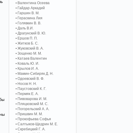
ль
Валентина Осеева
Гайдар Аркадий
Гаршин В. М.
Гераскина Лия
Голявкин В. В.
Даль В.И.
Драгунский В. Ю.
Ершов П. П.
Житков Б. С.
Жуковский В. А.
Зощенко М. М.
Катаев Валентин
Коваль Ю. И.
Крылов И. А.
Мамин-Сибиряк Д. Н.
Одоевский В. Ф.
Носов Н. Н.
Паустовский К. Г.
Пермяк Е. А.
Пивоварова И. М.
обы
Пляцковский М. С.
Погорельский А. A.
лны
Пришвин М. М.
Прокофьева Софья
Салтыков-Щедрин М. Е.
Скребицкий Г. А.