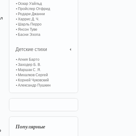
Оскар Уайльд
Пройслер Отфрид
Родари Джанни
ал
Харрис Д. Ч.
Шарль Перро
Янсон Туве
Басни Эзопа
Детские стихи
Агния Барто
Заходер Б. В.
Маршак С. Я.
Михалков Сергей
Корней Чуковский
Александр Пушкин
Популярные
ю