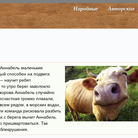
Народные
Авторские
а Аннабель маленькие
дый способен на подвиги.
— научит ребят
В то утро берег заволокло
 корова Аннабель случайно
Несчастная громко плакала,
всем рядом, в морских водах,
ти команда рисковала разбить
ак с берега мычит Аннабель.
но пришвартоваться. Так
аблекрушения.