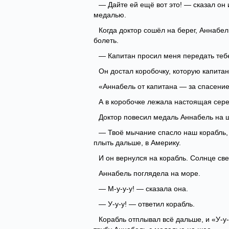
— Дайте ей ещё вот это! — сказал он
медалью.
Когда доктор сошёл на берег, Аннабел
болеть.
— Капитан просил меня передать тебе
Он достал коробочку, которую капитан
«Аннабель от капитана — за спасение
А в коробочке лежала настоящая сер
Доктор повесил медаль Аннабель на 
— Твоё мычание спасло наш корабль, 
плыть дальше, в Америку.
И он вернулся на корабль. Солнце све
Аннабель поглядела на море.
— М-у-у-у! — сказала она.
— У-у-у! — ответил корабль.
Корабль отплывал всё дальше, и «У-у-