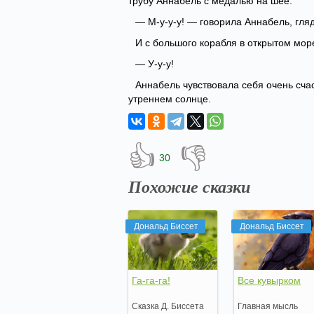
трубу Аннабель с медалью на шее.
— М-у-у-у! — говорила Аннабель, гляд
И с большого корабля в открытом море
— У-у-у!
Аннабель чувствовала себя очень счас
утреннем солнце.
👍
👎
30
Похожие сказки
Дональд Биссет
Дональд Биссет
Га-га-га!
Все кувырком
Сказка Д. Биссета
Главная мысль