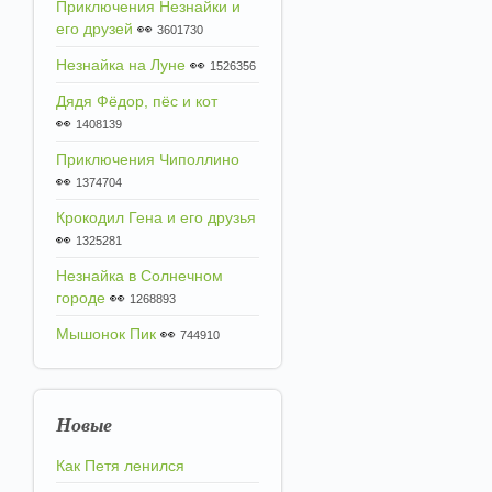
Приключения Незнайки и
его друзей
👀
3601730
Незнайка на Луне
👀
1526356
Дядя Фёдор, пёс и кот
👀
1408139
Приключения Чиполлино
👀
1374704
Крокодил Гена и его друзья
👀
1325281
Незнайка в Солнечном
городе
👀
1268893
Мышонок Пик
👀
744910
Новые
Как Петя ленился