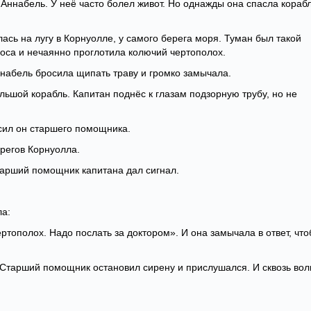
 Аннабель. У неё часто болел живот. Но однажды она спасла кораб
ась на лугу в Корнуолле, у самого берега моря. Туман был такой
 носа и нечаянно проглотила колючий чертополох.
Аннабель бросила щипать траву и громко замычала.
льшой корабль. Капитан поднёс к глазам подзорную трубу, но не
сил он старшего помощника.
ерегов Корнуолла.
тарший помощник капитана дал сигнал.
а:
ртополох. Надо послать за доктором». И она замычала в ответ, чт
 Старший помощник остановил сирену и прислушался. И сквозь во