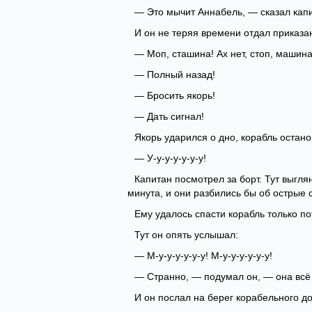
— Это мычит Аннабель, — сказал капи
И он не теряя времени отдал приказа
— Моп, сташина! Ах нет, стоп, машина
— Полный назад!
— Бросить якорь!
— Дать сигнал!
Якорь ударился о дно, корабль остано
— У-у-у-у-у-у-у!
Капитан посмотрел за борт. Тут выгля
минута, и они разбились бы об острые 
Ему удалось спасти корабль только п
Тут он опять услышал:
— М-у-у-у-у-у-у! М-у-у-у-у-у-у!
— Странно, — подумал он, — она всё 
И он послал на берег корабельного д