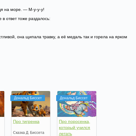
я на море. — М-у-у-у!
 в ответ тоже раздалось:
тливой, она щипала травку, а её медаль так и горела на ярком
Дональд Биссет
Дональд Биссет
Про тигренка
Про поросенка,
который учился
Сказка Д. Биссета
летать