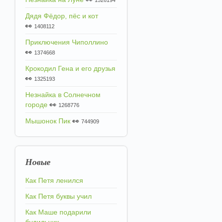
1526194
Дядя Фёдор, пёс и кот
👀
1408112
Приключения Чиполлино
👀
1374668
Крокодил Гена и его друзья
👀
1325193
Незнайка в Солнечном
городе
👀
1268776
Мышонок Пик
👀
744909
Новые
Как Петя ленился
Как Петя буквы учил
Как Маше подарили