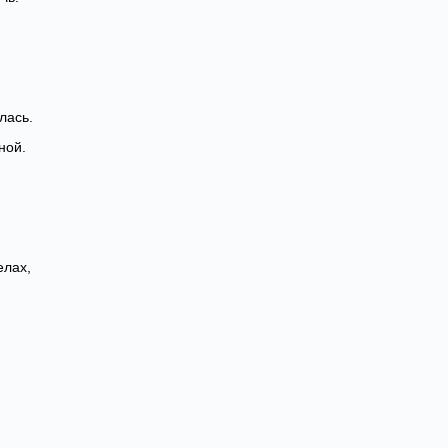
лась.
ной.
елах,