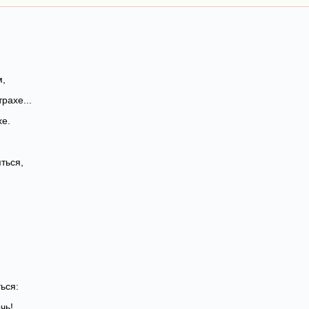
м,
трахе...
хе.
ться,
ться:
чь!