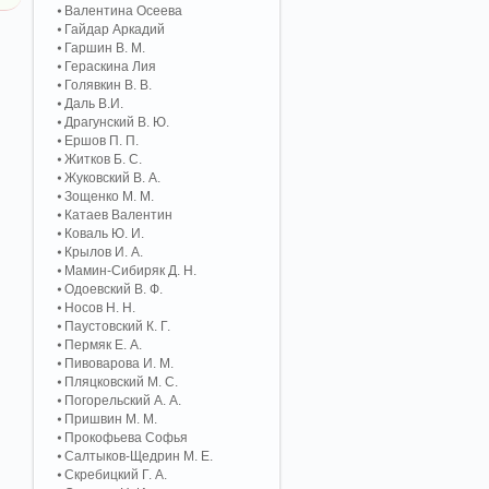
Валентина Осеева
Гайдар Аркадий
Гаршин В. М.
Гераскина Лия
Голявкин В. В.
Даль В.И.
Драгунский В. Ю.
Ершов П. П.
Житков Б. С.
Жуковский В. А.
Зощенко М. М.
Катаев Валентин
Коваль Ю. И.
Крылов И. А.
Мамин-Сибиряк Д. Н.
Одоевский В. Ф.
Носов Н. Н.
Паустовский К. Г.
Пермяк Е. А.
Пивоварова И. М.
Пляцковский М. С.
Погорельский А. A.
Пришвин М. М.
Прокофьева Софья
Салтыков-Щедрин М. Е.
Скребицкий Г. А.