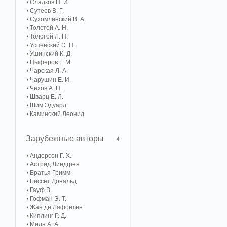
Сладков Н. И.
Сутеев В. Г.
Сухомлинский В. А.
Толстой А. Н.
Толстой Л. Н.
Успенский Э. Н.
Ушинский К. Д.
Цыферов Г. М.
Чарская Л. А.
Чарушин Е. И.
Чехов А. П.
Шварц Е. Л.
Шим Эдуард
Каминский Леонид
Зарубежные авторы
Андерсен Г. Х.
Астрид Линдгрен
Братья Гримм
Биссет Дональд
Гауф В.
Гофман Э. Т.
Жан де Лафонтен
Киплинг Р. Д.
Милн А. А.