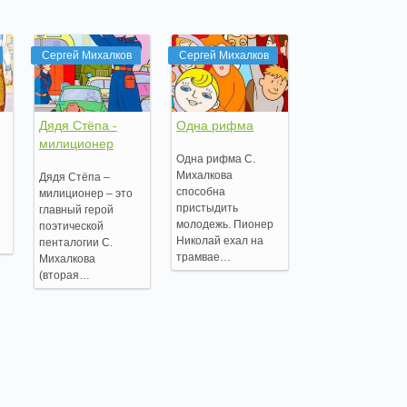
Сергей Михалков
Сергей Михалков
Дядя Стёпа -
Одна рифма
милиционер
Одна рифма С.
Михалкова
Дядя Стёпа –
способна
милиционер – это
пристыдить
главный герой
я
молодежь. Пионер
поэтической
Николай ехал на
пенталогии С.
трамвае…
Михалкова
(вторая…