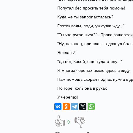
Попутал бес просить тебя помочь!
Куда же ты запропастилась?
Глоток воды, поди, уж сутки жду..."
"Ты что ругаешься?" - Трава зашевели
"Ну, наконец, пришла, - вздохнул боль
Явилась!"
"Да нет, Косой, еще туда-а иду..."
Я многих черепах имею здесь в виду.
Нам помощь скорая подчас нужна в д
Но горе, коль она в руках
У черепах!
👍
👎
9