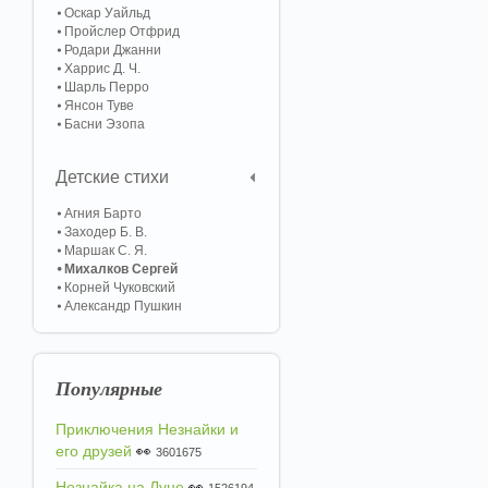
Оскар Уайльд
Пройслер Отфрид
Родари Джанни
Харрис Д. Ч.
Шарль Перро
Янсон Туве
Басни Эзопа
Детские стихи
Агния Барто
Заходер Б. В.
Маршак С. Я.
Михалков Сергей
Корней Чуковский
Александр Пушкин
Популярные
Приключения Незнайки и
его друзей
👀
3601675
Незнайка на Луне
👀