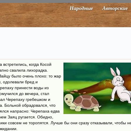
Народные
Авторские
а встретились, когда Косой
запно свалила лихорадка.
Зайцу было очень плохо: то жар
и, одолевали бред и
репаху принести воды из
омучился до вечера, стал
вал Черепаху гребешком и
а. Больной обрадовался, что
ялся напрасно: Черепаха едва
ачем Заяц ругается. Обидно,
ки совсем не торопятся. Лучше бы они сразу отказывали, чтобы н
ожидании.