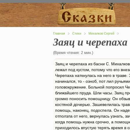
Главная
Стихи
Михалков Сергей
Заяц и черепаха
(Время чтения: 2 мин.)
Заяц и черепаха из басни С. Михалков
лежал под кустом, потому что его вне
Черепаха наткнулась на него в траве. 
начинался, то - озноб, пот лил ручьям
головокружение. Больной попросил Че
ближайшего пруда. Шли часы. Заяц пр
громко поносить помощницу. Он обзы
костяной дочерью. Зашевелилась трав
помощь, наконец, подоспела. Он наде
отползла от него, вернулась узнать, з
когда помощь нужна срочно, а помощни
приходилось впустую терять время в 