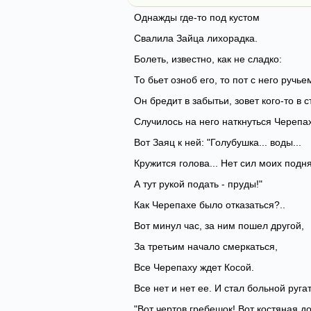
Однажды где-то под кустом
Свалила Зайца лихорадка.
Болеть, известно, как не сладко:
То бьет озноб его, то пот с него ручье
Он бредит в забытьи, зовет кого-то в с
Случилось на него наткнуться Черепа
Вот Заяц к ней: "Голубушка... воды...
Кружится голова... Нет сил моих подня
А тут рукой подать - пруды!"
Как Черепахе было отказаться?..
Вот минул час, за ним пошел другой,
За третьим начало смеркаться,
Все Черепаху ждет Косой.
Все нет и нет ее. И стал больной руга
"Вот чертов гребешок! Вот костяная до