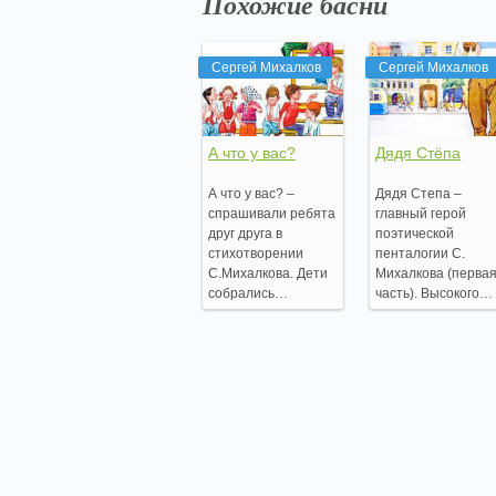
Похожие басни
Сергей Михалков
Сергей Михалков
А что у вас?
Дядя Стёпа
А что у вас? –
Дядя Степа –
спрашивали ребята
главный герой
друг друга в
поэтической
стихотворении
пенталогии С.
С.Михалкова. Дети
Михалкова (перва
собрались…
часть). Высокого…