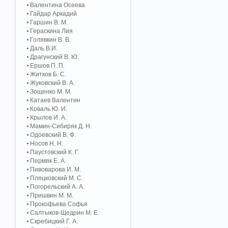
Валентина Осеева
Гайдар Аркадий
Гаршин В. М.
Гераскина Лия
Голявкин В. В.
Даль В.И.
Драгунский В. Ю.
Ершов П. П.
Житков Б. С.
Жуковский В. А.
Зощенко М. М.
Катаев Валентин
Коваль Ю. И.
Крылов И. А.
Мамин-Сибиряк Д. Н.
Одоевский В. Ф.
Носов Н. Н.
Паустовский К. Г.
Пермяк Е. А.
Пивоварова И. М.
Пляцковский М. С.
Погорельский А. A.
Пришвин М. М.
Прокофьева Софья
Салтыков-Щедрин М. Е.
Скребицкий Г. А.