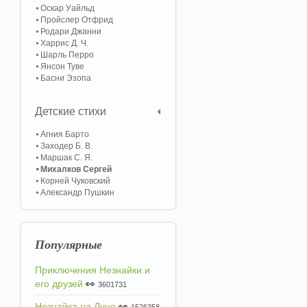
Оскар Уайльд
Пройслер Отфрид
Родари Джанни
Харрис Д. Ч.
Шарль Перро
Янсон Туве
Басни Эзопа
Детские стихи
Агния Барто
Заходер Б. В.
Маршак С. Я.
Михалков Сергей
Корней Чуковский
Александр Пушкин
Популярные
Приключения Незнайки и
его друзей
👀
3601731
Незнайка на Луне
👀