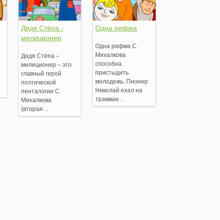
Дядя Стёпа -
Одна рифма
милиционер
Одна рифма С.
Михалкова
Дядя Стёпа –
способна
милиционер – это
пристыдить
главный герой
я
молодежь. Пионер
поэтической
Николай ехал на
пенталогии С.
трамвае…
Михалкова
(вторая…