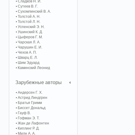
Сладков Н. И.
Сутеев В. Г.
Сухомлинский В. А.
Толстой А. Н.
Толстой Л. Н.
Успенский Э. Н.
Ушинский К. Д.
Цыферов Г. М.
Чарская Л. А.
Чарушин Е. И.
Чехов А. П.
Шварц Е. Л.
Шим Эдуард
Каминский Леонид
Зарубежные авторы
Андерсен Г. Х.
Астрид Линдгрен
Братья Гримм
Биссет Дональд
Гауф В.
Гофман Э. Т.
Жан де Лафонтен
Киплинг Р. Д.
Милн А. А.