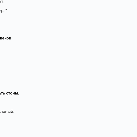
т,
..."
 веков
ать стоны,
еленый.