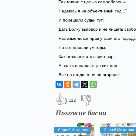
Так только с целью самообороны...
Надеюсь я на объективный суд!.."
И порешили судьи тут:
Дать Волку выговор и не лишать своб
Раз изменился нрав у всей его породы
Но вот прошли уж годы,
Как огласили этот приговор,
А волки нападают до сих пор
Всё на стада, а не на огороды!
👍
👎
112
Похожие басни
Сергей Михалков
Сергей Михалков