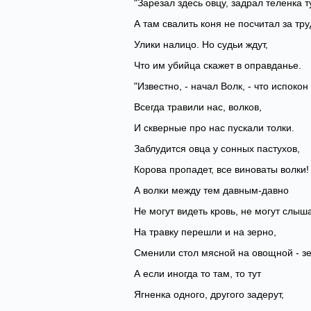
"Зарезал здесь овцу, задрал теленка ту
А там свалить коня не посчитал за труд
Улики налицо. Но судьи ждут,
Что им убийца скажет в оправданье.
"Известно, - начал Волк, - что испокон
Всегда травили нас, волков,
И скверные про нас пускали толки.
Заблудится овца у сонных пастухов,
Корова пропадет, все виноваты волки!
А волки между тем давным-давно
Не могут видеть кровь, не могут слыш
На травку перешли и на зерно,
Сменили стол мясной на овощной - з
А если иногда то там, то тут
Ягненка одного, другого задерут,