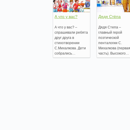
А что у вас?
Дядя Стёпа
А что у вас? –
Дядя Степа –
спрашивали ребята
главный герой
друг друга в
поэтической
стихотворении
пенталогии С.
С.Михалкова. Дети
Михалкова (перва
собрались…
часть). Высокого…