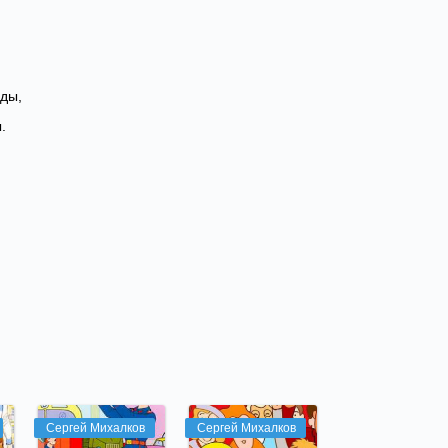
оды,
.
Сергей Михалков
Сергей Михалков