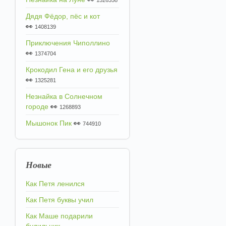
1526358
Дядя Фёдор, пёс и кот
👀
1408139
Приключения Чиполлино
👀
1374704
Крокодил Гена и его друзья
👀
1325281
Незнайка в Солнечном
городе
👀
1268893
Мышонок Пик
👀
744910
Новые
Как Петя ленился
Как Петя буквы учил
Как Маше подарили