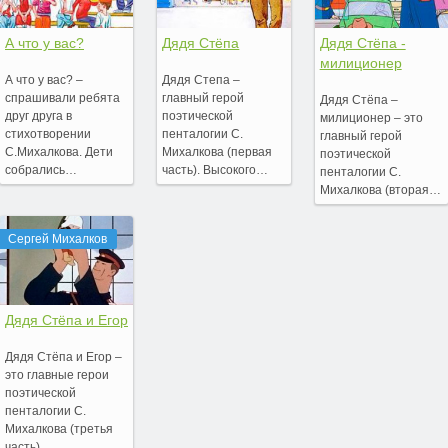
А что у вас?
Дядя Стёпа
Дядя Стёпа -
милиционер
А что у вас? –
Дядя Степа –
спрашивали ребята
главный герой
Дядя Стёпа –
друг друга в
поэтической
милиционер – это
стихотворении
пенталогии С.
главный герой
С.Михалкова. Дети
Михалкова (первая
поэтической
собрались…
часть). Высокого…
пенталогии С.
Михалкова (вторая…
Сергей Михалков
Дядя Стёпа и Егор
Дядя Стёпа и Егор –
это главные герои
поэтической
пенталогии С.
Михалкова (третья
часть).…