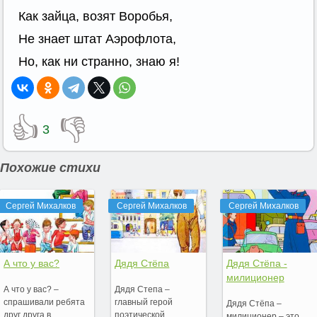
Как зайца, возят Воробья,
Не знает штат Аэрофлота,
Но, как ни странно, знаю я!
👍
👎
3
Похожие стихи
Сергей Михалков
Сергей Михалков
Сергей Михалков
А что у вас?
Дядя Стёпа
Дядя Стёпа -
милиционер
А что у вас? –
Дядя Степа –
спрашивали ребята
главный герой
Дядя Стёпа –
друг друга в
поэтической
милиционер – это