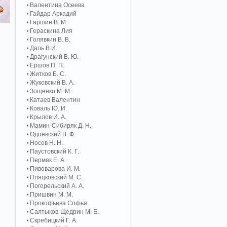
Валентина Осеева
Гайдар Аркадий
Гаршин В. М.
Гераскина Лия
Голявкин В. В.
Даль В.И.
Драгунский В. Ю.
Ершов П. П.
Житков Б. С.
Жуковский В. А.
Зощенко М. М.
Катаев Валентин
Коваль Ю. И.
Крылов И. А.
Мамин-Сибиряк Д. Н.
Одоевский В. Ф.
Носов Н. Н.
Паустовский К. Г.
Пермяк Е. А.
Пивоварова И. М.
Пляцковский М. С.
Погорельский А. A.
Пришвин М. М.
Прокофьева Софья
Салтыков-Щедрин М. Е.
Скребицкий Г. А.