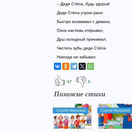
– Дядя Стёпа, будь здоров!
Дядя Стёпа утром рано
Быстро вскакивал с дивана,
Окна настежь открывал,
Душ холодный принимал.
Чистить зубы дядя Стёпа
Никогда не забывал.
👍
👎
47
5
Похожие стихи
Сергей Михалков
Сергей Михалков