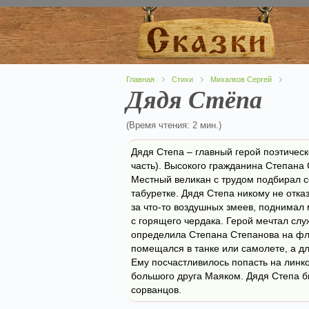
Главная
Стихи
Михалков Сергей
Дядя Стёпа
(Время чтения: 2 мин.)
Дядя Степа – главный герой поэтичес
часть). Высокого гражданина Степана
Местный великан с трудом подбирал се
табуретке. Дядя Степа никому не отк
за что-то воздушных змеев, поднимал
с горящего чердака. Герой мечтал сл
определила Степана Степанова на флот,
помещался в танке или самолете, а д
Ему посчастливилось попасть на линк
большого друга Маяком. Дядя Степа 
сорванцов.