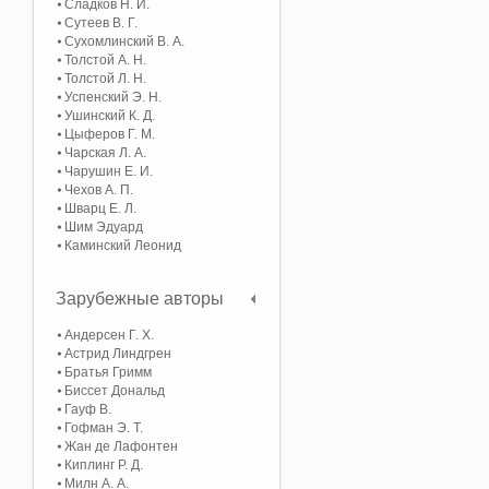
Сладков Н. И.
Сутеев В. Г.
Сухомлинский В. А.
Толстой А. Н.
Толстой Л. Н.
Успенский Э. Н.
Ушинский К. Д.
Цыферов Г. М.
Чарская Л. А.
Чарушин Е. И.
Чехов А. П.
Шварц Е. Л.
Шим Эдуард
Каминский Леонид
Зарубежные авторы
Андерсен Г. Х.
Астрид Линдгрен
Братья Гримм
Биссет Дональд
Гауф В.
Гофман Э. Т.
Жан де Лафонтен
Киплинг Р. Д.
Милн А. А.