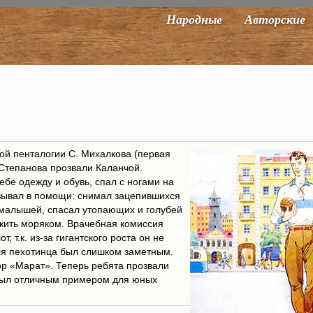
Народные
Авторские
кой пенталогии С. Михалкова (первая
 Степанова прозвали Каланчой.
бе одежду и обувь, спал с ногами на
азывал в помощи: снимал зацепившихся
 малышей, спасал утопающих и голубей
ужить моряком. Врачебная комиссия
 т.к. из-за гигантского роста он не
ля пехотинца был слишком заметным.
ор «Марат». Теперь ребята прозвали
был отличным примером для юных