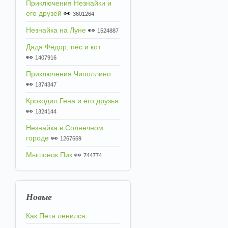
Приключения Незнайки и
его друзей
👀
3601264
Незнайка на Луне
👀
1524887
Дядя Фёдор, пёс и кот
👀
1407916
Приключения Чиполлино
👀
1374347
Крокодил Гена и его друзья
👀
1324144
Незнайка в Солнечном
городе
👀
1267669
Мышонок Пик
👀
744774
Новые
Как Петя ленился