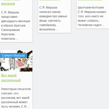
месяцев
С.Я. Маршак
Шалтаем-болтаем
написал сказку-
С.Я. Маршак назвал
С.Я. Маршак
комедию про умные
того, кого никто не
представил
вещи: скатерть-
может собрать.
двенадцать месяцев
самобранку,
Человечек сидел…
в образе братьев.
волшебное…
Своенравная
Королева
пожелала…
Самуил Маршак
Вот какой
рассеянный
Некоторые писатели
считают, что
рассказав, вот какой
рассеянный может
быть человек, С.Я.…