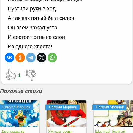
Пустили руки в ход.
А так как пятый был силен,
Он всем зажал уста.
И состоит отныне слон
Из одного хвоста!
👍
👎
1
Похожие стихи
Самуил Маршак
Самуил Маршак
Самуил Маршак
Двенадцать
Умные вещи
Шалтай-болтай