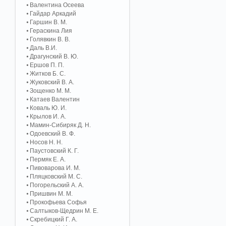
Валентина Осеева
Гайдар Аркадий
Гаршин В. М.
Гераскина Лия
Голявкин В. В.
Даль В.И.
Драгунский В. Ю.
Ершов П. П.
Житков Б. С.
Жуковский В. А.
Зощенко М. М.
Катаев Валентин
Коваль Ю. И.
Крылов И. А.
Мамин-Сибиряк Д. Н.
Одоевский В. Ф.
Носов Н. Н.
Паустовский К. Г.
Пермяк Е. А.
Пивоварова И. М.
Пляцковский М. С.
Погорельский А. A.
Пришвин М. М.
Прокофьева Софья
Салтыков-Щедрин М. Е.
Скребицкий Г. А.