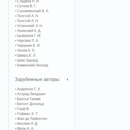
Сладков Н. И.
Сутеев В. Г.
Сухомлинский В. А.
Толстой А. Н.
Толстой Л. Н.
Успенский Э. Н.
Ушинский К. Д.
Цыферов Г. М.
Чарская Л. А.
Чарушин Е. И.
Чехов А. П.
Шварц Е. Л.
Шим Эдуард
Каминский Леонид
Зарубежные авторы
Андерсен Г. Х.
Астрид Линдгрен
Братья Гримм
Биссет Дональд
Гауф В.
Гофман Э. Т.
Жан де Лафонтен
Киплинг Р. Д.
Милн А. А.