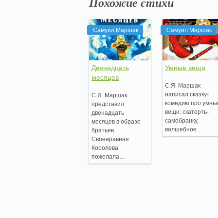
Похожие стихи
Самуил Маршак
Самуил Маршак
Двенадцать
Умные вещи
месяцев
С.Я. Маршак
написал сказку-
С.Я. Маршак
комедию про умны
представил
вещи: скатерть-
двенадцать
самобранку,
месяцев в образе
волшебное…
братьев.
Своенравная
Королева
пожелала…