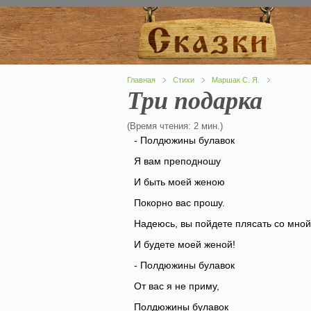
Главная
Стихи
Маршак С. Я.
Три подарка
(Время чтения: 2 мин.)
- Полдюжины булавок
Я вам преподношу
И быть моей женою
Покорно вас прошу.
Надеюсь, вы пойдете плясать со мной
И будете моей женой!
- Полдюжины булавок
От вас я не приму,
Полдюжины булавок