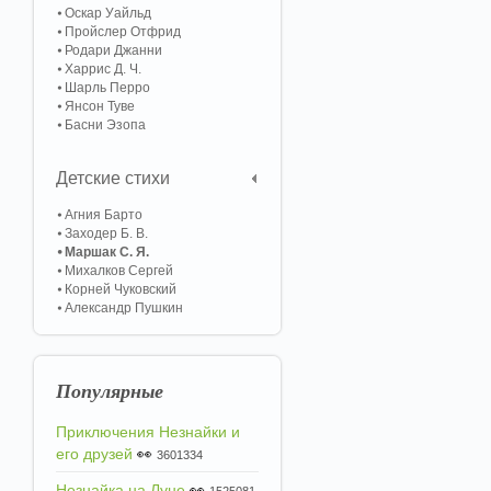
Оскар Уайльд
Пройслер Отфрид
Родари Джанни
Харрис Д. Ч.
Шарль Перро
Янсон Туве
Басни Эзопа
Детские стихи
Агния Барто
Заходер Б. В.
Маршак С. Я.
Михалков Сергей
Корней Чуковский
Александр Пушкин
Популярные
Приключения Незнайки и
его друзей
👀
3601334
Незнайка на Луне
👀