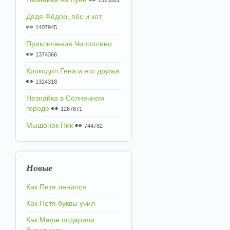
1525081
Дядя Фёдор, пёс и кот
👀
1407945
Приключения Чиполлино
👀
1374366
Крокодил Гена и его друзья
👀
1324318
Незнайка в Солнечном
городе
👀
1267871
Мышонок Пик
👀
744782
Новые
Как Петя ленился
Как Петя буквы учил
Как Маше подарили