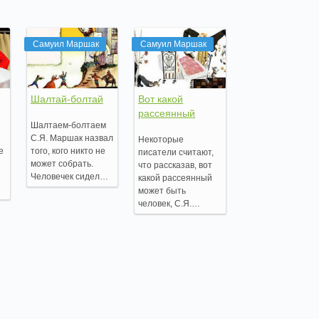
Самуил Маршак
Самуил Маршак
Шалтай-болтай
Вот какой
рассеянный
Шалтаем-болтаем
С.Я. Маршак назвал
Некоторые
е
того, кого никто не
писатели считают,
может собрать.
что рассказав, вот
Человечек сидел…
какой рассеянный
может быть
человек, С.Я.…