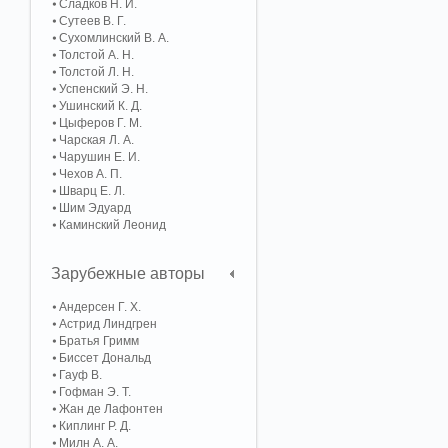
Сладков Н. И.
Сутеев В. Г.
Сухомлинский В. А.
Толстой А. Н.
Толстой Л. Н.
Успенский Э. Н.
Ушинский К. Д.
Цыферов Г. М.
Чарская Л. А.
Чарушин Е. И.
Чехов А. П.
Шварц Е. Л.
Шим Эдуард
Каминский Леонид
Зарубежные авторы
Андерсен Г. Х.
Астрид Линдгрен
Братья Гримм
Биссет Дональд
Гауф В.
Гофман Э. Т.
Жан де Лафонтен
Киплинг Р. Д.
Милн А. А.