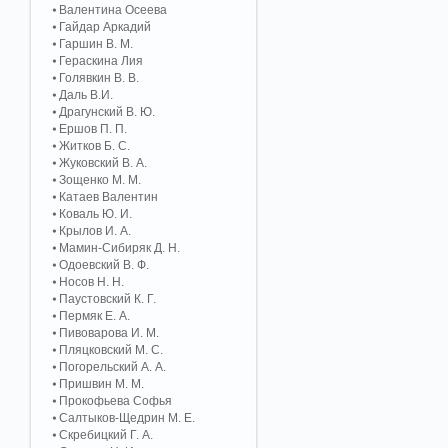
Валентина Осеева
Гайдар Аркадий
Гаршин В. М.
Гераскина Лия
Голявкин В. В.
Даль В.И.
Драгунский В. Ю.
Ершов П. П.
Житков Б. С.
Жуковский В. А.
Зощенко М. М.
Катаев Валентин
Коваль Ю. И.
Крылов И. А.
Мамин-Сибиряк Д. Н.
Одоевский В. Ф.
Носов Н. Н.
Паустовский К. Г.
Пермяк Е. А.
Пивоварова И. М.
Пляцковский М. С.
Погорельский А. A.
Пришвин М. М.
Прокофьева Софья
Салтыков-Щедрин М. Е.
Скребицкий Г. А.