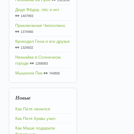
1525290
Дядя Фёдор, пёс и кот
👀
1407993
Приключения Чиполлино
👀
1374466
Крокодил Гена и его друзья
👀
1324502
Незнайка в Солнечном
городе
👀
1268083
Мышонок Пик
👀
744805
Новые
Как Петя ленился
Как Петя буквы учил
Как Маше подарили