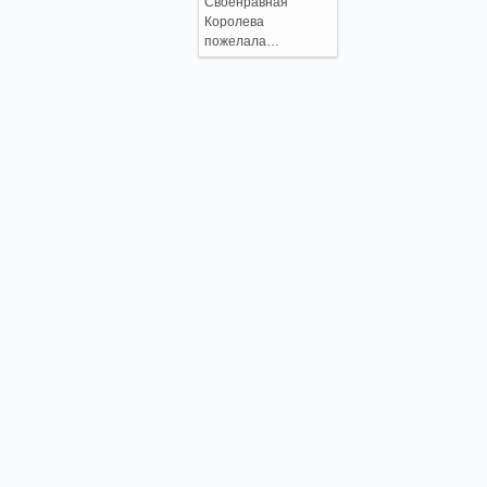
Своенравная
Королева
пожелала…