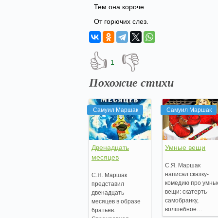
Тем она короче
От горючих слез.
👍
👎
1
Похожие стихи
Самуил Маршак
Самуил Маршак
Двенадцать
Умные вещи
месяцев
С.Я. Маршак
написал сказку-
С.Я. Маршак
комедию про умны
представил
вещи: скатерть-
двенадцать
самобранку,
месяцев в образе
волшебное…
братьев.