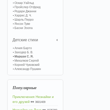
Оскар Уайльд
Пройслер Отфрид
Родари Джанни
Харрис Д. Ч.
Шарль Перро
Янсон Туве
Басни Эзопа
Детские стихи
Агния Барто
Заходер Б. В.
Маршак С. Я.
Михалков Сергей
Корней Чуковский
Александр Пушкин
Популярные
Приключения Незнайки и
его друзей
👀
3601409
Незнайка на Луне
👀