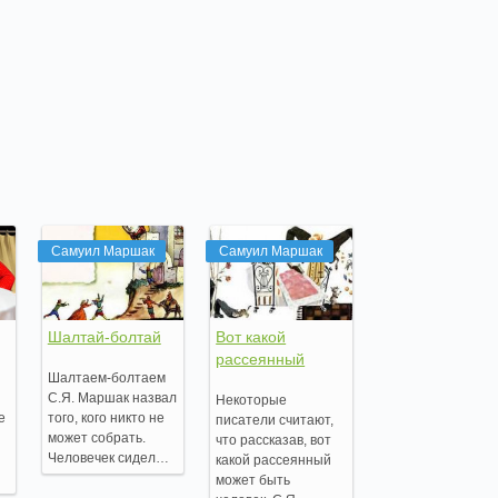
Самуил Маршак
Самуил Маршак
Шалтай-болтай
Вот какой
рассеянный
Шалтаем-болтаем
С.Я. Маршак назвал
Некоторые
е
того, кого никто не
писатели считают,
может собрать.
что рассказав, вот
Человечек сидел…
какой рассеянный
может быть