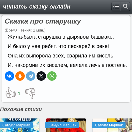
читать сказку онлайн
Сказка про старушку
(Время чтения: 1 мин.)
Жила-была старушка в дырявом башмаке.
И было у нее ребят, что пескарей в реке!
Она их выпорола всех, сварила им кисель
И, накормив их киселем, велела лечь в постель.
👍
👎
1
Похожие стихи
Самуил Маршак
Самуил Маршак
Самуил Маршак