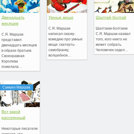
Двенадцать
Умные вещи
Шалтай-болтай
месяцев
С.Я. Маршак
Шалтаем-болтаем
написал сказку-
С.Я. Маршак назвал
С.Я. Маршак
комедию про умные
того, кого никто не
представил
вещи: скатерть-
может собрать.
двенадцать месяцев
самобранку,
Человечек сидел…
в образе братьев.
волшебное…
Своенравная
Королева
пожелала…
Самуил Маршак
Вот какой
рассеянный
Некоторые писатели
считают, что