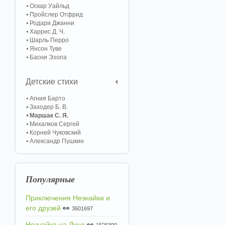
Оскар Уайльд
Пройслер Отфрид
Родари Джанни
Харрис Д. Ч.
Шарль Перро
Янсон Туве
Басни Эзопа
Детские стихи
Агния Барто
Заходер Б. В.
Маршак С. Я.
Михалков Сергей
Корней Чуковский
Александр Пушкин
Популярные
Приключения Незнайки и
его друзей
👀
3601697
Незнайка на Луне
👀