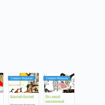
Самуил Маршак
Самуил Маршак
Шалтай-болтай
Вот какой
рассеянный
Шалтаем-болтаем