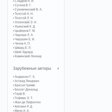
Сладков Н. И.
Сутеев В. Г.
Сухомлинский В. А.
Толстой А. Н.
Толстой Л. Н.
Успенский Э. Н.
Ушинский К. Д.
Цыферов Г. М.
Чарская Л. А.
Чарушин Е. И.
Чехов А. П.
Шварц Е. Л.
Шим Эдуард
Каминский Леонид
Зарубежные авторы
Андерсен Г. Х.
Астрид Линдгрен
Братья Гримм
Биссет Дональд
Гауф В.
Гофман Э. Т.
Жан де Лафонтен
Киплинг Р. Д.
Милн А. А.