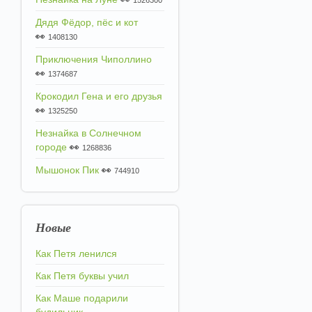
1526300
Дядя Фёдор, пёс и кот
👀
1408130
Приключения Чиполлино
👀
1374687
Крокодил Гена и его друзья
👀
1325250
Незнайка в Солнечном
городе
👀
1268836
Мышонок Пик
👀
744910
Новые
Как Петя ленился
Как Петя буквы учил
Как Маше подарили