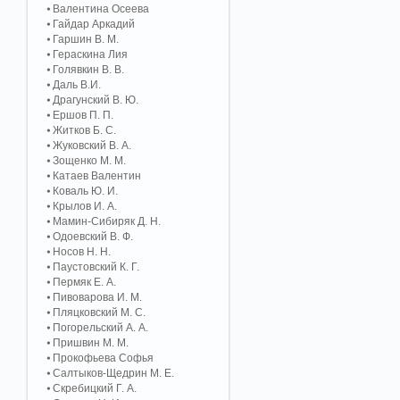
Валентина Осеева
Гайдар Аркадий
Гаршин В. М.
Гераскина Лия
Голявкин В. В.
Даль В.И.
Драгунский В. Ю.
Ершов П. П.
Житков Б. С.
Жуковский В. А.
Зощенко М. М.
Катаев Валентин
Коваль Ю. И.
Крылов И. А.
Мамин-Сибиряк Д. Н.
Одоевский В. Ф.
Носов Н. Н.
Паустовский К. Г.
Пермяк Е. А.
Пивоварова И. М.
Пляцковский М. С.
Погорельский А. A.
Пришвин М. М.
Прокофьева Софья
Салтыков-Щедрин М. Е.
Скребицкий Г. А.