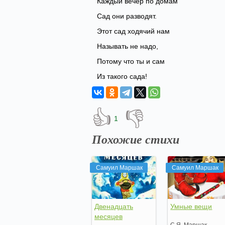
Каждый вечер по домам
Сад они разводят.
Этот сад ходячий нам
Называть не надо,
Потому что ты и сам
Из такого сада!
👍
👎
1
Похожие стихи
Самуил Маршак
Самуил Маршак
Двенадцать
Умные вещи
месяцев
С.Я. Маршак