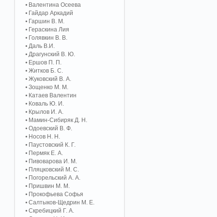
Валентина Осеева
Гайдар Аркадий
Гаршин В. М.
Гераскина Лия
Голявкин В. В.
Даль В.И.
Драгунский В. Ю.
Ершов П. П.
Житков Б. С.
Жуковский В. А.
Зощенко М. М.
Катаев Валентин
Коваль Ю. И.
Крылов И. А.
Мамин-Сибиряк Д. Н.
Одоевский В. Ф.
Носов Н. Н.
Паустовский К. Г.
Пермяк Е. А.
Пивоварова И. М.
Пляцковский М. С.
Погорельский А. A.
Пришвин М. М.
Прокофьева Софья
Салтыков-Щедрин М. Е.
Скребицкий Г. А.