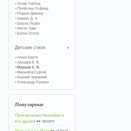
Оскар Уайльд
Пройслер Отфрид
Родари Джанни
Харрис Д. Ч.
Шарль Перро
Янсон Туве
Басни Эзопа
Детские стихи
Агния Барто
Заходер Б. В.
Маршак С. Я.
Михалков Сергей
Корней Чуковский
Александр Пушкин
Популярные
Приключения Незнайки и
его друзей
👀
3601879
Незнайка на Луне
👀