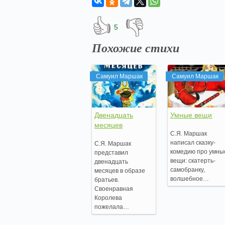
👍
👎
5
Похожие стихи
Самуил Маршак
Самуил Маршак
Двенадцать
Умные вещи
месяцев
С.Я. Маршак
написал сказку-
С.Я. Маршак
комедию про умны
представил
вещи: скатерть-
двенадцать
самобранку,
месяцев в образе
волшебное…
братьев.
Своенравная
Королева
пожелала…