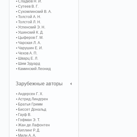
Сладков Н. И.
Сутеев В. Г.
Сухомлинский В. А.
Толстой А. Н.
Толстой Л. Н.
Успенский Э. Н.
Ушинский К. Д.
Цыферов Г. М.
Чарская Л. А.
Чарушин Е. И.
Чехов А. П.
Шварц Е. Л.
Шим Эдуард
Каминский Леонид
Зарубежные авторы
Андерсен Г. Х.
Астрид Линдгрен
Братья Гримм
Биссет Дональд
Гауф В.
Гофман Э. Т.
Жан де Лафонтен
Киплинг Р. Д.
Милн А. А.