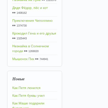
1526576
Дядя Фёдор, пёс и кот
👀
1408162
Приключения Чиполлино
👀
1374730
Крокодил Гена и его друзья
👀
1325443
Незнайка в Солнечном
городе
👀
1269020
Мышонок Пик
👀
744941
Новые
Как Петя ленился
Как Петя буквы учил
Как Маше подарили