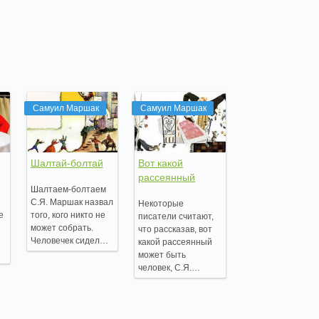
Самуил Маршак
Самуил Маршак
Шалтай-болтай
Вот какой
рассеянный
Шалтаем-болтаем
С.Я. Маршак назвал
Некоторые
е
того, кого никто не
писатели считают,
может собрать.
что рассказав, вот
Человечек сидел…
какой рассеянный
может быть
человек, С.Я.…