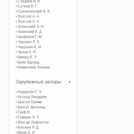
Сладков Н. И.
Сутеев В. Г.
Сухомлинский В. А.
Толстой А. Н.
Толстой Л. Н.
Успенский Э. Н.
Ушинский К. Д.
Цыферов Г. М.
Чарская Л. А.
Чарушин Е. И.
Чехов А. П.
Шварц Е. Л.
Шим Эдуард
Каминский Леонид
Зарубежные авторы
Андерсен Г. Х.
Астрид Линдгрен
Братья Гримм
Биссет Дональд
Гауф В.
Гофман Э. Т.
Жан де Лафонтен
Киплинг Р. Д.
Милн А. А.