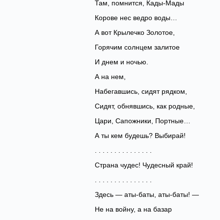
Там, помнится, Кады-Мады
Корове нес ведро воды…
А вот Крылечко Золотое,
Горячим солнцем залитое
И днем и ночью.
А на нем,
Набегавшись, сидят рядком,
Сидят, обнявшись, как родные,
Цари, Сапожники, Портные…
А ты кем будешь? Выбирай!
. . . . . . . . . . . . . . .
Страна чудес! Чудесный край!
. . . . . . . . . . . . . . .
Здесь — аты-баты, аты-баты! —
Не на войну, а на базар