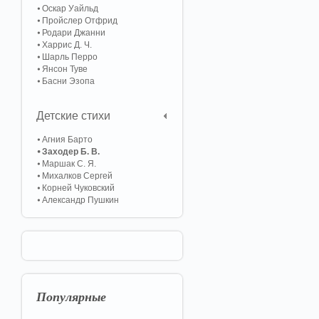
Оскар Уайльд
Пройслер Отфрид
Родари Джанни
Харрис Д. Ч.
Шарль Перро
Янсон Туве
Басни Эзопа
Детские стихи
Агния Барто
Заходер Б. В.
Маршак С. Я.
Михалков Сергей
Корней Чуковский
Александр Пушкин
Популярные