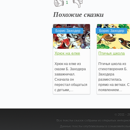
👍
👎
1
Похожие сказки
Борис Заходер
Борис Заходер
Хрюк на елке
Птичья школа
Хрюк на елке из
Птичья школа из
сказки Б. Заходера
стихотворения Б.
заважничал.
Заходера
Сначала он
разместилась
перестал общаться
прямо на ветках. С
с детьми,…
появлением…
© 2011 - 
Все тексты сказок собраны из открытых интернет
Данные тексты опубликованы в ознакомительн