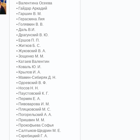
Валентина Осеева
Гайдар Аркадий
Гаршин В. М.
Гераскина Лия
Голявкин В. В.
Даль В.И.
Драгунский В. Ю.
Ершов П. П.
Житков Б. С.
Жуковский В. А.
Зощенко М. М.
Катаев Валентин
Коваль Ю. И.
Крылов И. А.
Мамин-Сибиряк Д. Н.
Одоевский В. Ф.
Носов Н. Н.
Паустовский К. Г.
Пермяк Е. А.
Пивоварова И. М.
Пляцковский М. С.
Погорельский А. A.
Пришвин М. М.
Прокофьева Софья
Салтыков-Щедрин М. Е.
Скребицкий Г. А.