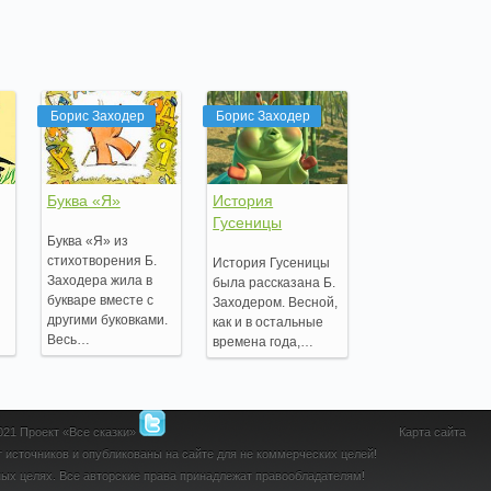
Борис Заходер
Борис Заходер
Буква «Я»
История
Гусеницы
Буква «Я» из
стихотворения Б.
История Гусеницы
Заходера жила в
была рассказана Б.
букваре вместе с
Заходером. Весной,
другими буковками.
как и в остальные
Весь…
времена года,…
2021 Проект «Все сказки»
Карта сайта
 источников и опубликованы на сайте для не коммерческих целей!
ых целях. Все авторские права принадлежат правообладателям!