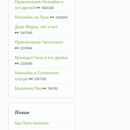
Приключения Незнайки и
его друзей
👀
3601326
Незнайка на Луне
👀
1525043
Дядя Фёдор, пёс и кот
👀
1407940
Приключения Чиполлино
👀
1374364
Крокодил Гена и его друзья
👀
1324280
Незнайка в Солнечном
городе
👀
1267762
Мышонок Пик
👀
744781
Новые
Как Петя ленился