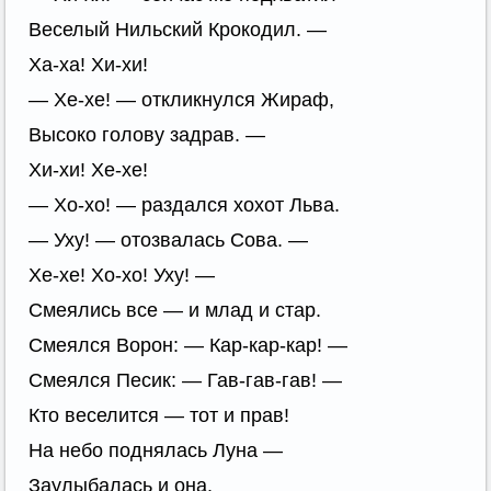
Веселый Нильский Крокодил. —
Ха-ха! Хи-хи!
— Хе-хе! — откликнулся Жираф,
Высоко голову задрав. —
Хи-хи! Хе-хе!
— Хо-хо! — раздался хохот Льва.
— Уху! — отозвалась Сова. —
Хе-хе! Хо-хо! Уху! —
Смеялись все — и млад и стар.
Смеялся Ворон: — Кар-кар-кар! —
Смеялся Песик: — Гав-гав-гав! —
Кто веселится — тот и прав!
На небо поднялась Луна —
Заулыбалась и она.