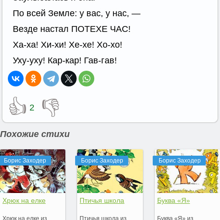
По всей Земле: у вас, у нас, —
Везде настал ПОТЕХЕ ЧАС!
Ха-ха! Хи-хи! Хе-хе! Хо-хо!
Уху-уху! Кар-кар! Гав-гав!
👍
👎
2
Похожие стихи
Борис Заходер
Борис Заходер
Борис Заходер
Хрюк на елке
Птичья школа
Буква «Я»
Хрюк на елке из
Птичья школа из
Буква «Я» из