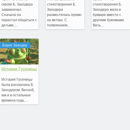
сказки Б. Заходера
стихотворения Б.
стихотворения Б.
заважничал.
Заходера
Заходера жила в
Сначала он
разместилась прямо
букваре вместе с
перестал общаться с
на ветках. С
другими буковками.
детьми,…
появлением…
Весь…
Борис Заходер
История Гусеницы
История Гусеницы
была рассказана Б.
Заходером. Весной,
как и в остальные
времена года,…