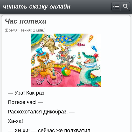
читать сказку онлайн
Час потехи
(Время чтения: 1 мин.)
— Ура! Как раз
Потехе час! —
Расхохотался Дикобраз. —
Ха-ха!
— Хи-хи! — сейчас же подхватил